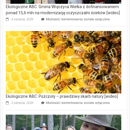
Ekologiczne ABC. Gmina Wręczyca Wielka z dofinansowaniem
ponad 15,6 mln na modernizację oczyszczalni ścieków [wideo]
Ekologiczne
4 sierpnia, 2026
Możliwość komentowania
została wyłączona
ABC.
Gmina
Wręczyca
Wielka
z
dofinansowaniem
ponad
15,6
mln
na
modernizację
oczyszczalni
ścieków
[wideo]
Ekologiczne ABC. Pszczoły – prawdziwy skarb natury [wideo]
Ekologiczne
3 sierpnia, 2026
Możliwość komentowania
została wyłączona
ABC.
Pszczoły
–
prawdziwy
skarb