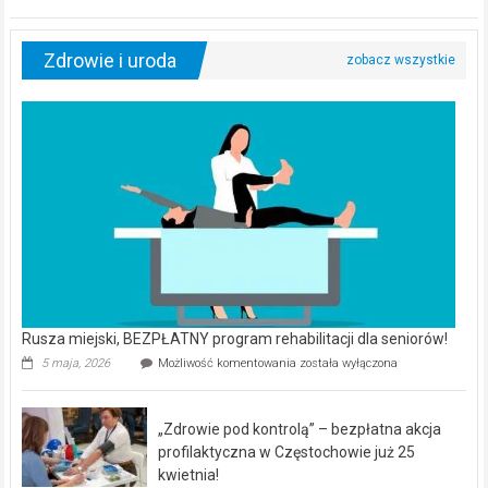
Zdrowie i uroda
Rusza miejski, BEZPŁATNY program rehabilitacji dla seniorów!
Rusza
5 maja, 2026
Możliwość komentowania
została wyłączona
miejski,
BEZPŁATNY
program
„Zdrowie pod kontrolą” – bezpłatna akcja
rehabilitacji
dla
profilaktyczna w Częstochowie już 25
seniorów!
kwietnia!