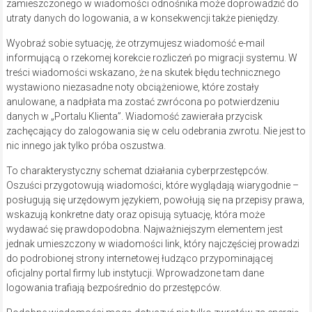
zamieszczonego w wiadomości odnośnika może doprowadzić do
utraty danych do logowania, a w konsekwencji także pieniędzy.
Wyobraź sobie sytuację, że otrzymujesz wiadomość e-mail
informującą o rzekomej korekcie rozliczeń po migracji systemu. W
treści wiadomości wskazano, że na skutek błędu technicznego
wystawiono niezasadne noty obciążeniowe, które zostały
anulowane, a nadpłata ma zostać zwrócona po potwierdzeniu
danych w „Portalu Klienta”. Wiadomość zawierała przycisk
zachęcający do zalogowania się w celu odebrania zwrotu. Nie jest to
nic innego jak tylko próba oszustwa.
To charakterystyczny schemat działania cyberprzestępców.
Oszuści przygotowują wiadomości, które wyglądają wiarygodnie –
posługują się urzędowym językiem, powołują się na przepisy prawa,
wskazują konkretne daty oraz opisują sytuację, która może
wydawać się prawdopodobna. Najważniejszym elementem jest
jednak umieszczony w wiadomości link, który najczęściej prowadzi
do podrobionej strony internetowej łudząco przypominającej
oficjalny portal firmy lub instytucji. Wprowadzone tam dane
logowania trafiają bezpośrednio do przestępców.