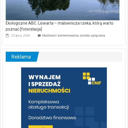
Ekologiczne ABC. Liswarta – malownicza rzeka, którą warto
poznać [fotorelacja]
Ekologiczne
22 lipca, 2026
Możliwość komentowania
została wyłączona
ABC.
Liswarta
–
malownicza
Reklama
rzeka,
którą
warto
poznać
[fotorelacja]