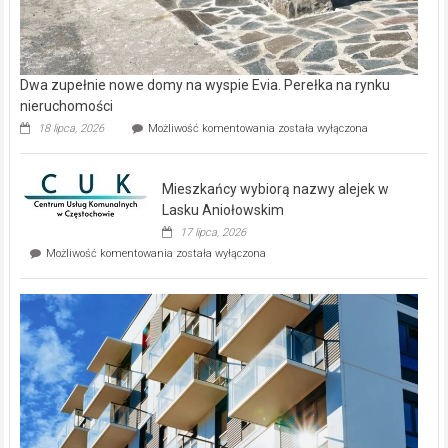
Dwa zupełnie nowe domy na wyspie Evia. Perełka na rynku
nieruchomości
Dwa
18 lipca, 2026
Możliwość komentowania
została wyłączona
zupełnie
nowe
domy
Mieszkańcy wybiorą nazwy alejek w
na
wyspie
Lasku Aniołowskim
Evia.
17 lipca, 2026
Perełka
Mieszkańcy
Możliwość komentowania
została wyłączona
na
wybiorą
rynku
nazwy
nieruchomości
alejek
w
Lasku
Aniołowskim