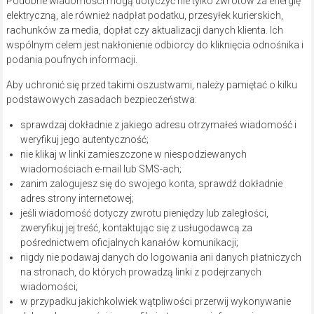
Podobne wiadomości mogą dotyczyć nie tylko zwrotów za energię
elektryczną, ale również nadpłat podatku, przesyłek kurierskich,
rachunków za media, dopłat czy aktualizacji danych klienta. Ich
wspólnym celem jest nakłonienie odbiorcy do kliknięcia odnośnika i
podania poufnych informacji.
Aby uchronić się przed takimi oszustwami, należy pamiętać o kilku
podstawowych zasadach bezpieczeństwa:
sprawdzaj dokładnie z jakiego adresu otrzymałeś wiadomość i
weryfikuj jego autentyczność;
nie klikaj w linki zamieszczone w niespodziewanych
wiadomościach e-mail lub SMS-ach;
zanim zalogujesz się do swojego konta, sprawdź dokładnie
adres strony internetowej;
jeśli wiadomość dotyczy zwrotu pieniędzy lub zaległości,
zweryfikuj jej treść, kontaktując się z usługodawcą za
pośrednictwem oficjalnych kanałów komunikacji;
nigdy nie podawaj danych do logowania ani danych płatniczych
na stronach, do których prowadzą linki z podejrzanych
wiadomości;
w przypadku jakichkolwiek wątpliwości przerwij wykonywanie