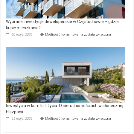
Wybrane inwestycje deweloperskie w Częstochowie – gdzie
kupić mieszkanie?
Wybrane
20 maja, 2026
Możliwość komentowania
została wyłączona
inwestycje
deweloperskie
w Częstochowie
–
gdzie
kupić
mieszkanie?
Inwestycja w komfort życia. O nieruchomościach w słonecznej
Hiszpanii
Inwestycja
15 maja, 2026
Możliwość komentowania
została wyłączona
w komfort
życia.
O nieruchomościach