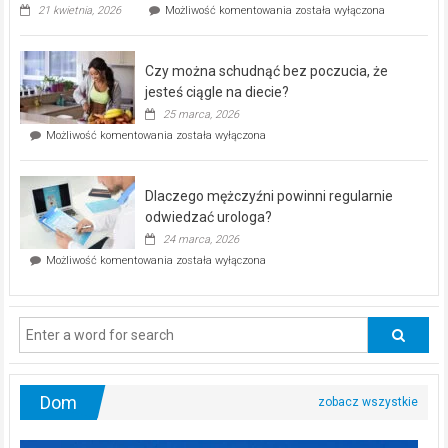
„Zdrowie
21 kwietnia, 2026
Możliwość komentowania
została wyłączona
pod
kontrolą”
–
Czy można schudnąć bez poczucia, że
bezpłatna
akcja
jesteś ciągle na diecie?
profilaktyczna
25 marca, 2026
w
Czy
Możliwość komentowania
została wyłączona
Częstochowie
można
już
schudnąć
25
bez
kwietnia!
Dlaczego mężczyźni powinni regularnie
poczucia,
że
odwiedzać urologa?
jesteś
24 marca, 2026
ciągle
Dlaczego
Możliwość komentowania
została wyłączona
na
mężczyźni
diecie?
powinni
regularnie
odwiedzać
urologa?
Dom