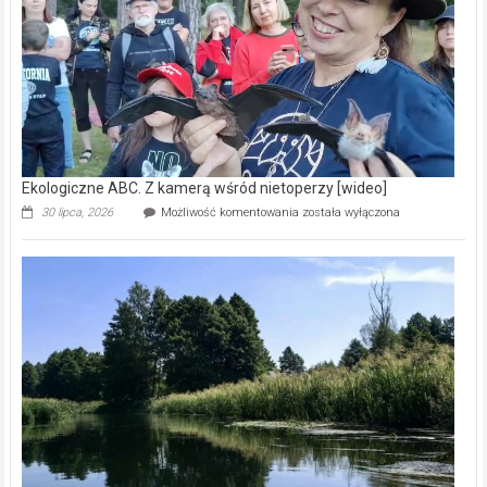
natury
[wideo]
Ekologiczne ABC. Z kamerą wśród nietoperzy [wideo]
Ekologiczne
30 lipca, 2026
Możliwość komentowania
została wyłączona
ABC.
Z
kamerą
wśród
nietoperzy
[wideo]