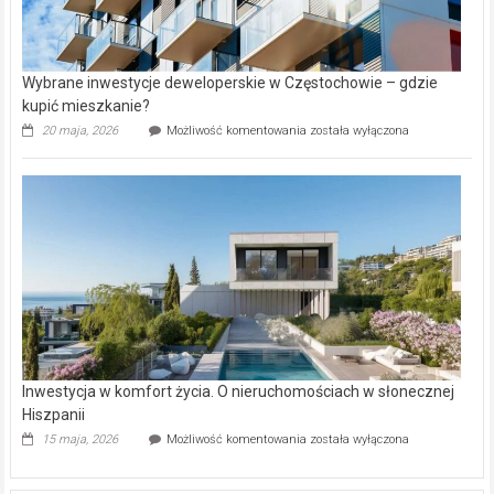
Wybrane inwestycje deweloperskie w Częstochowie – gdzie
kupić mieszkanie?
Wybrane
20 maja, 2026
Możliwość komentowania
została wyłączona
inwestycje
deweloperskie
w Częstochowie
–
gdzie
kupić
mieszkanie?
Inwestycja w komfort życia. O nieruchomościach w słonecznej
Hiszpanii
Inwestycja
15 maja, 2026
Możliwość komentowania
została wyłączona
w komfort
życia.
O nieruchomościach