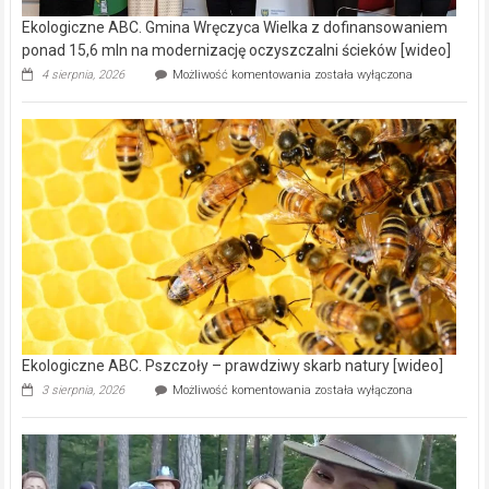
Ekologiczne ABC. Gmina Wręczyca Wielka z dofinansowaniem
ponad 15,6 mln na modernizację oczyszczalni ścieków [wideo]
Ekologiczne
4 sierpnia, 2026
Możliwość komentowania
została wyłączona
ABC.
Gmina
Wręczyca
Wielka
z
dofinansowaniem
ponad
15,6
mln
na
modernizację
oczyszczalni
ścieków
[wideo]
Ekologiczne ABC. Pszczoły – prawdziwy skarb natury [wideo]
Ekologiczne
3 sierpnia, 2026
Możliwość komentowania
została wyłączona
ABC.
Pszczoły
–
prawdziwy
skarb