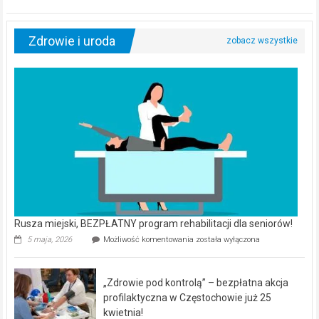
Zdrowie i uroda
Rusza miejski, BEZPŁATNY program rehabilitacji dla seniorów!
Rusza
5 maja, 2026
Możliwość komentowania
została wyłączona
miejski,
BEZPŁATNY
program
„Zdrowie pod kontrolą” – bezpłatna akcja
rehabilitacji
dla
profilaktyczna w Częstochowie już 25
seniorów!
kwietnia!