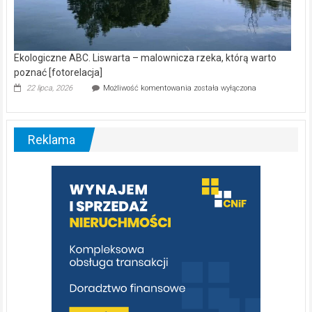
Ekologiczne ABC. Liswarta – malownicza rzeka, którą warto
poznać [fotorelacja]
Ekologiczne
22 lipca, 2026
Możliwość komentowania
została wyłączona
ABC.
Liswarta
–
malownicza
Reklama
rzeka,
którą
warto
poznać
[fotorelacja]