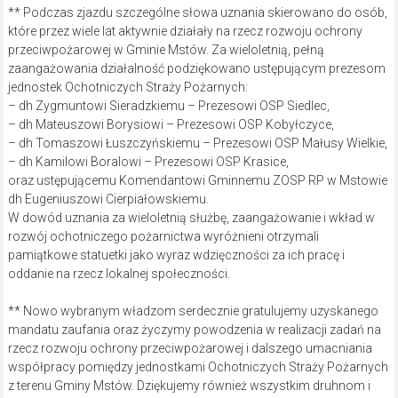
** Podczas zjazdu szczególne słowa uznania skierowano do osób,
które przez wiele lat aktywnie działały na rzecz rozwoju ochrony
przeciwpożarowej w Gminie Mstów. Za wieloletnią, pełną
zaangażowania działalność podziękowano ustępującym prezesom
jednostek Ochotniczych Straży Pożarnych:
– dh Zygmuntowi Sieradzkiemu – Prezesowi OSP Siedlec,
– dh Mateuszowi Borysiowi – Prezesowi OSP Kobyłczyce,
– dh Tomaszowi Łuszczyńskiemu – Prezesowi OSP Małusy Wielkie,
– dh Kamilowi Boralowi – Prezesowi OSP Krasice,
oraz ustępującemu Komendantowi Gminnemu ZOSP RP w Mstowie
dh Eugeniuszowi Cierpiałowskiemu.
W dowód uznania za wieloletnią służbę, zaangażowanie i wkład w
rozwój ochotniczego pożarnictwa wyróżnieni otrzymali
pamiątkowe statuetki jako wyraz wdzięczności za ich pracę i
oddanie na rzecz lokalnej społeczności.
** Nowo wybranym władzom serdecznie gratulujemy uzyskanego
mandatu zaufania oraz życzymy powodzenia w realizacji zadań na
rzecz rozwoju ochrony przeciwpożarowej i dalszego umacniania
współpracy pomiędzy jednostkami Ochotniczych Straży Pożarnych
z terenu Gminy Mstów. Dziękujemy również wszystkim druhnom i