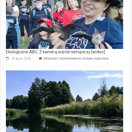
natury
[wideo]
Ekologiczne ABC. Z kamerą wśród nietoperzy [wideo]
Ekologiczne
30 lipca, 2026
Możliwość komentowania
została wyłączona
ABC.
Z
kamerą
wśród
nietoperzy
[wideo]