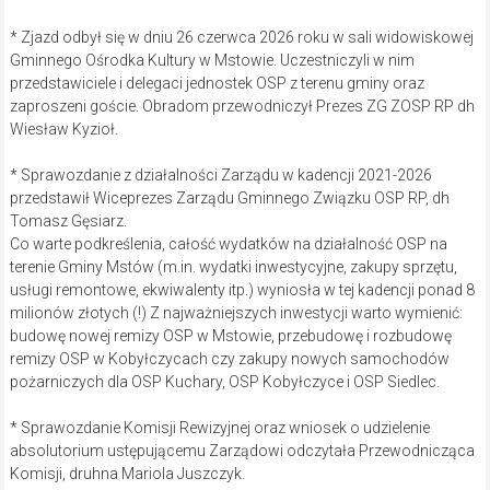
* Zjazd odbył się w dniu 26 czerwca 2026 roku w sali widowiskowej
Gminnego Ośrodka Kultury w Mstowie. Uczestniczyli w nim
przedstawiciele i delegaci jednostek OSP z terenu gminy oraz
zaproszeni goście. Obradom przewodniczył Prezes ZG ZOSP RP dh
Wiesław Kyzioł.
* Sprawozdanie z działalności Zarządu w kadencji 2021-2026
przedstawił Wiceprezes Zarządu Gminnego Związku OSP RP, dh
Tomasz Gęsiarz.
Co warte podkreślenia, całość wydatków na działalność OSP na
terenie Gminy Mstów (m.in. wydatki inwestycyjne, zakupy sprzętu,
usługi remontowe, ekwiwalenty itp.) wyniosła w tej kadencji ponad 8
milionów złotych (!) Z najważniejszych inwestycji warto wymienić:
budowę nowej remizy OSP w Mstowie, przebudowę i rozbudowę
remizy OSP w Kobyłczycach czy zakupy nowych samochodów
pożarniczych dla OSP Kuchary, OSP Kobyłczyce i OSP Siedlec.
* Sprawozdanie Komisji Rewizyjnej oraz wniosek o udzielenie
absolutorium ustępującemu Zarządowi odczytała Przewodnicząca
Komisji, druhna Mariola Juszczyk.