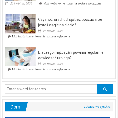
„Zdrowie
21 kwietnia, 2026
Możliwość komentowania
została wyłączona
pod
kontrolą”
–
Czy można schudnąć bez poczucia, że
bezpłatna
akcja
jesteś ciągle na diecie?
profilaktyczna
25 marca, 2026
w
Czy
Możliwość komentowania
została wyłączona
Częstochowie
można
już
schudnąć
25
bez
kwietnia!
Dlaczego mężczyźni powinni regularnie
poczucia,
że
odwiedzać urologa?
jesteś
24 marca, 2026
ciągle
Dlaczego
Możliwość komentowania
została wyłączona
na
mężczyźni
diecie?
powinni
regularnie
odwiedzać
urologa?
Dom