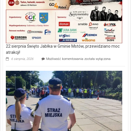
22 sierpnia Święto Jabłka w Gminie Mstów, przewidziano moc
atrakcji!
22
6 sierpnia, 2026
Możliwość komentowania
została wyłączona
sierpnia
Święto
Jabłka
w
Gminie
Mstów,
przewidziano
moc
atrakcji!