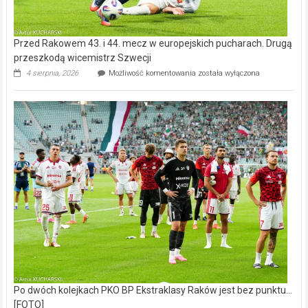
Przed Rakowem 43. i 44. mecz w europejskich pucharach. Drugą
przeszkodą wicemistrz Szwecji
Przed
4 sierpnia, 2026
Możliwość komentowania
została wyłączona
Rakowem
43.
i
44.
mecz
w
europejskich
pucharach.
Drugą
przeszkodą
wicemistrz
Szwecji
Po dwóch kolejkach PKO BP Ekstraklasy Raków jest bez punktu…
[FOTO]