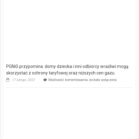
PGNiG przypomina: domy dziecka i inni odbiorcy wrażliwi mogą
skorzystać z ochrony taryfowej oraz niższych cen gazu
PGNiG
17 lutego, 2022
Możliwość komentowania
została wyłączona
przypomina:
domy
dziecka
i
inni
odbiorcy
wrażliwi
mogą
skorzystać
z
ochrony