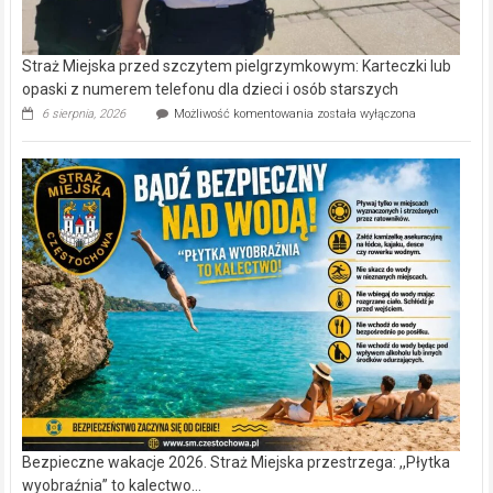
Straż Miejska przed szczytem pielgrzymkowym: Karteczki lub
opaski z numerem telefonu dla dzieci i osób starszych
Straż
6 sierpnia, 2026
Możliwość komentowania
została wyłączona
Miejska
przed
szczytem
pielgrzymkowym:
Karteczki
lub
opaski
z
numerem
telefonu
dla
dzieci
i
osób
starszych
Bezpieczne wakacje 2026. Straż Miejska przestrzega: ,,Płytka
wyobraźnia” to kalectwo…