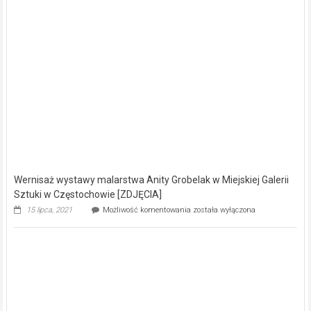
taryfowej
oraz
niższych
cen
gazu
Wernisaż wystawy malarstwa Anity Grobelak w Miejskiej Galerii
Sztuki w Częstochowie [ZDJĘCIA]
Wernisaż
15 lipca, 2021
Możliwość komentowania
została wyłączona
wystawy
malarstwa
Anity
Grobelak
w
Miejskiej
Galerii
Sztuki
w