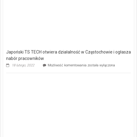
Japoński TS TECH otwiera działalność w Częstochowie i ogłasza
nabór pracowników
Japoński
18 lutego, 2022
Możliwość komentowania
została wyłączona
TS
TECH
otwiera
działalność
w
Częstochowie
i
ogłasza
nabór
pracowników