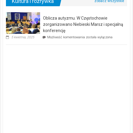
Kultura i rozrywka
Wrocławiu
ze
Śląskiem.
Czy
Oblicza autyzmu. W Częstochowie
będzie
zorganizowano Niebieski Marsz i specjalną
pierwsze
konferencję
zwycięstwo
w
Oblicza
5 kwietnia, 2025
Możliwość komentowania
została wyłączona
sezonie?
autyzmu.
W
Częstochowie
zorganizowano
Niebieski
Marsz
i
specjalną
konferencję