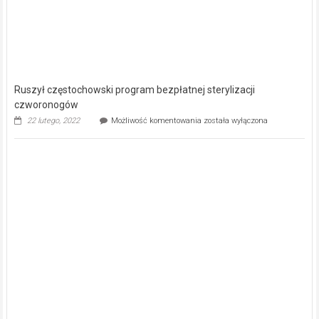
Ruszył częstochowski program bezpłatnej sterylizacji
czworonogów
Ruszył
22 lutego, 2022
Możliwość komentowania
została wyłączona
częstochowski
program
bezpłatnej
sterylizacji
czworonogów