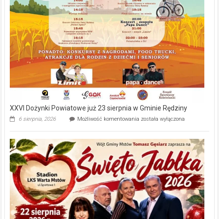
XXVI Dożynki Powiatowe już 23 sierpnia w Gminie Rędziny
XXVI
6 sierpnia, 2026
Możliwość komentowania
została wyłączona
Dożynki
Powiatowe
już
23
sierpnia
w
Gminie
Rędziny