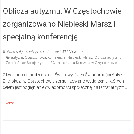
Oblicza autyzmu. W Częstochowie
zorganizowano Niebieski Marsz i
specjalną konferencję
Posted By: redakcja red
1576 Views
autyzm
,
Częstochowa
,
konferencja
,
Niebieski Marsz
,
Oblicza autyzmu
,
Zespół Szkół Specjalnych nr 23 im. Janusza Korczaka w Częstochowie
2 kwietnia obchodzony jest Światowy Dzień Świadomości Autyzmu.
Z tej okazji w Częstochowie zorganizowano wydarzenia, których
celem jest pogłębianie świadomości społecznej na temat autyzmu.