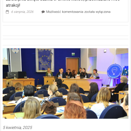
atrakcji!
22
6 sierpnia, 2026
Możliwość komentowania
została wyłączona
sierpnia
Święto
Jabłka
w
Gminie
Mstów,
przewidziano
moc
atrakcji!
5 kwietnia, 2025