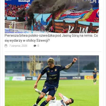
Pierwsza bitwa polsko-szwedzka pod Jasną Górą na remis. Co
się wydarzy w stolicy Szwecji?
7 sierpnia, 2026
0