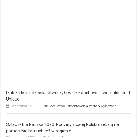
Częstochowie
[ZDJĘCIA]
Izabela Macudzińska otworzyła w Częstochowie swój salon Just
Unique
Izabela
2 czerwca, 2021
Możliwość komentowania
została wyłączona
Macudzińska
otworzyła
w
Szlachetna Paczka 2020. Rodziny z całej Polski czekają na
Częstochowie
swój
pomoc. Nie brak ich też w regionie
salon