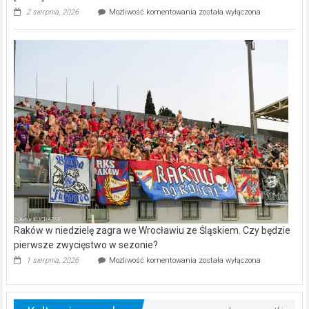
Po
2 sierpnia, 2026
Możliwość komentowania
została wyłączona
dwóch
kolejkach
PKO
BP
Ekstraklasy
Raków
jest
bez
punktu…
[FOTO]
Raków w niedzielę zagra we Wrocławiu ze Śląskiem. Czy będzie
pierwsze zwycięstwo w sezonie?
Raków
1 sierpnia, 2026
Możliwość komentowania
została wyłączona
w
niedzielę
zagra
we