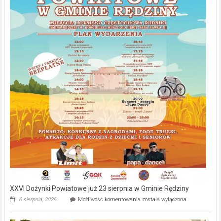
XXVI Dożynki Powiatowe już 23 sierpnia w Gminie Rędziny
XXVI
6 sierpnia, 2026
Możliwość komentowania
została wyłączona
Dożynki
Powiatowe