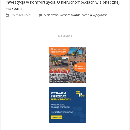
Inwestycja w komfort życia. O nieruchomościach w słonecznej
Hiszpanii
Inwestycja
15 maja, 2026
Możliwość komentowania
została wyłączona
w komfort
życia.
O nieruchomościach
w słonecznej
Reklama
Hiszpanii