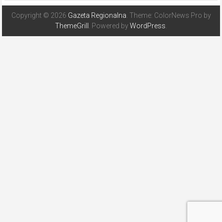
Copyright © 2026
Gazeta Regionalna
. Theme: ColorNews Pro by
ThemeGrill
. Powered by
WordPress
.