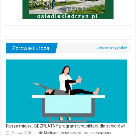
Zdrowie i uroda
Rusza miejski, BEZPŁATNY program rehabilitacji dla seniorów!
Rusza
5 maja, 2026
Możliwość komentowania
została wyłączona