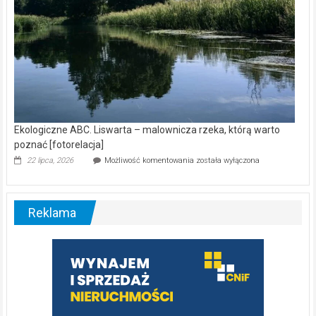
Ekologiczne ABC. Liswarta – malownicza rzeka, którą warto
poznać [fotorelacja]
Ekologiczne
22 lipca, 2026
Możliwość komentowania
została wyłączona
ABC.
Liswarta
–
malownicza
Reklama
rzeka,
którą
warto
poznać
[fotorelacja]