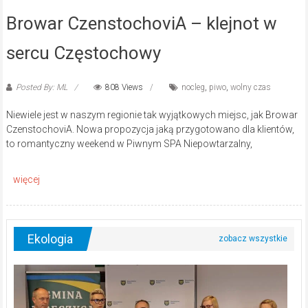
Browar CzenstochoviA – klejnot w
sercu Częstochowy
Posted By: ML
808 Views
nocleg
,
piwo
,
wolny czas
Niewiele jest w naszym regionie tak wyjątkowych miejsc, jak Browar
CzenstochoviA. Nowa propozycja jaką przygotowano dla klientów,
to romantyczny weekend w Piwnym SPA Niepowtarzalny,
Ekologia