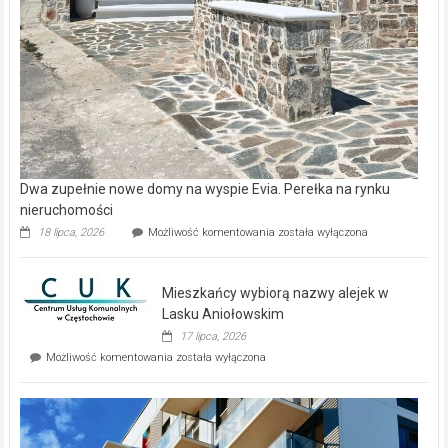
Dwa zupełnie nowe domy na wyspie Evia. Perełka na rynku
nieruchomości
Dwa
18 lipca, 2026
Możliwość komentowania
została wyłączona
zupełnie
nowe
domy
Mieszkańcy wybiorą nazwy alejek w
na
wyspie
Lasku Aniołowskim
Evia.
17 lipca, 2026
Perełka
Mieszkańcy
Możliwość komentowania
została wyłączona
na
wybiorą
rynku
nazwy
nieruchomości
alejek
w
Lasku