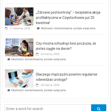
miejski,
BEZPŁATNY
program
„Zdrowie pod kontrolą” – bezpłatna akcja
rehabilitacji
dla
profilaktyczna w Częstochowie już 25
seniorów!
kwietnia!
„Zdrowie
21 kwietnia, 2026
Możliwość komentowania
została wyłączona
pod
kontrolą”
–
Czy można schudnąć bez poczucia, że
bezpłatna
akcja
jesteś ciągle na diecie?
profilaktyczna
25 marca, 2026
w
Czy
Możliwość komentowania
została wyłączona
Częstochowie
można
już
schudnąć
25
bez
kwietnia!
Dlaczego mężczyźni powinni regularnie
poczucia,
że
odwiedzać urologa?
jesteś
24 marca, 2026
ciągle
Dlaczego
Możliwość komentowania
została wyłączona
na
mężczyźni
diecie?
powinni
regularnie
odwiedzać
urologa?