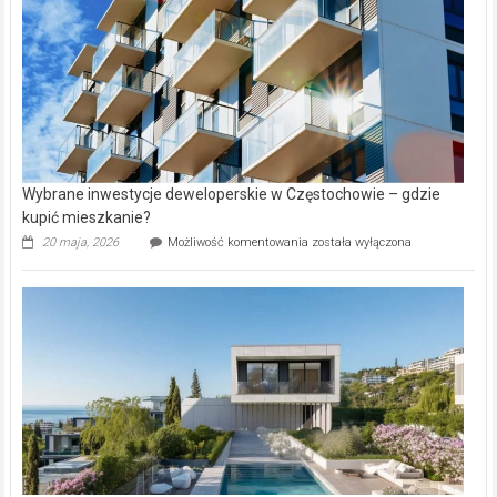
Aniołowskim
Wybrane inwestycje deweloperskie w Częstochowie – gdzie
kupić mieszkanie?
Wybrane
20 maja, 2026
Możliwość komentowania
została wyłączona
inwestycje
deweloperskie
w Częstochowie
–
gdzie
kupić
mieszkanie?