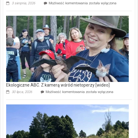
Ekologiczne
3 sierpnia, 2026
Możliwość komentowania
została wyłączona
ABC.
Pszczoły
–
prawdziwy
skarb
natury
[wideo]
Ekologiczne ABC. Z kamerą wśród nietoperzy [wideo]
Ekologiczne
30 lipca, 2026
Możliwość komentowania
została wyłączona
ABC.
Z
kamerą
wśród
nietoperzy
[wideo]