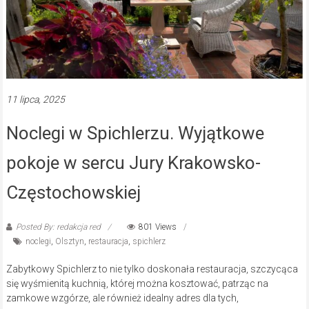
11 lipca, 2025
Noclegi w Spichlerzu. Wyjątkowe
pokoje w sercu Jury Krakowsko-
Częstochowskiej
Posted By: redakcja red
801 Views
noclegi
,
Olsztyn
,
restauracja
,
spichlerz
Zabytkowy Spichlerz to nie tylko doskonała restauracja, szczycąca
się wyśmienitą kuchnią, której można kosztować, patrząc na
zamkowe wzgórze, ale również idealny adres dla tych,