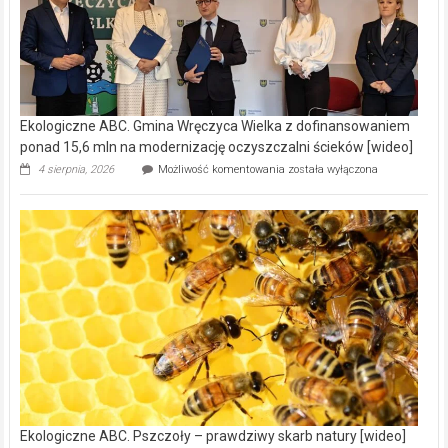
Ekologiczne ABC. Gmina Wręczyca Wielka z dofinansowaniem
ponad 15,6 mln na modernizację oczyszczalni ścieków [wideo]
Ekologiczne
4 sierpnia, 2026
Możliwość komentowania
została wyłączona
ABC.
Gmina
Wręczyca
Wielka
z
dofinansowaniem
ponad
15,6
mln
na
modernizację
oczyszczalni
ścieków
[wideo]
Ekologiczne ABC. Pszczoły – prawdziwy skarb natury [wideo]