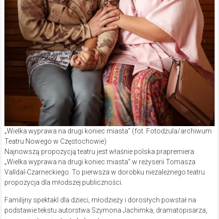
„Wielka wyprawa na drugi koniec miasta” (fot. Fotodżula/archiwum
Teatru Nowego w Częstochowie)
Najnowszą propozycją teatru jest właśnie polska prapremiera
„Wielka wyprawa na drugi koniec miasta” w reżyserii Tomasza
Valldal-Czarneckiego. To pierwsza w dorobku niezależnego teatru
propozycja dla młodszej publiczności.
Familijny spektakl dla dzieci, młodzieży i dorosłych powstał na
podstawie tekstu autorstwa Szymona Jachimka, dramatopisarza,