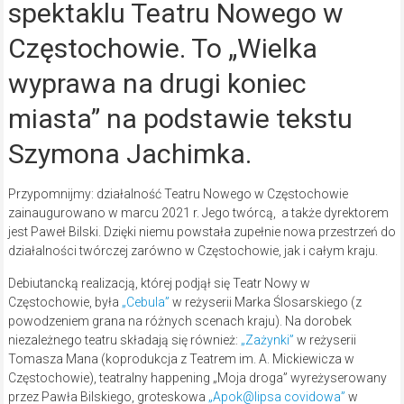
spektaklu Teatru Nowego w
Częstochowie. To „Wielka
wyprawa na drugi koniec
miasta” na podstawie tekstu
Szymona Jachimka.
Przypomnijmy: działalność Teatru Nowego w Częstochowie
zainaugurowano w marcu 2021 r. Jego twórcą, a także dyrektorem
jest Paweł Bilski. Dzięki niemu powstała zupełnie nowa przestrzeń do
działalności twórczej zarówno w Częstochowie, jak i całym kraju.
Debiutancką realizacją, której podjął się Teatr Nowy w
Częstochowie, była
„Cebula”
w reżyserii Marka Ślosarskiego (z
powodzeniem grana na różnych scenach kraju). Na dorobek
niezależnego teatru składają się również:
„Zażynki”
w reżyserii
Tomasza Mana (koprodukcja z Teatrem im. A. Mickiewicza w
Częstochowie), teatralny happening „Moja droga” wyreżyserowany
przez Pawła Bilskiego, groteskowa
„Apok@lipsa covidowa”
w