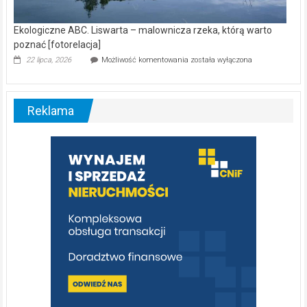
Ekologiczne ABC. Liswarta – malownicza rzeka, którą warto
poznać [fotorelacja]
Ekologiczne
22 lipca, 2026
Możliwość komentowania
została wyłączona
ABC.
Liswarta
–
malownicza
Reklama
rzeka,
którą
warto
poznać
[fotorelacja]