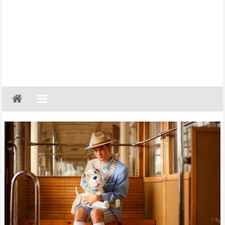
Gazeta
Regionalna
Częstochowa,
Kłobuck,
Lubliniec,
Myszków