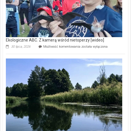
Ekologiczne ABC. Z kamerą wśród nietoperzy [wideo]
Ekologiczne
30 lipca, 2026
Możliwość komentowania
została wyłączona
ABC.
Z
kamerą
wśród
nietoperzy
[wideo]