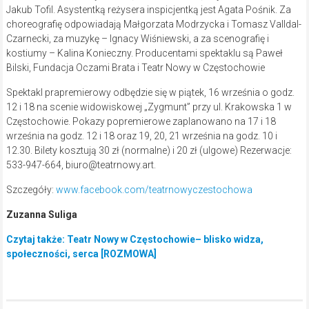
Jakub Tofil. Asystentką reżysera inspicjentką jest Agata Pośnik. Za
choreografię odpowiadają Małgorzata Modrzycka i Tomasz Valldal-
Czarnecki, za muzykę – Ignacy Wiśniewski, a za scenografię i
kostiumy – Kalina Konieczny. Producentami spektaklu są Paweł
Bilski, Fundacja Oczami Brata i Teatr Nowy w Częstochowie
Spektakl prapremierowy odbędzie się w piątek, 16 września o godz.
12 i 18 na scenie widowiskowej „Zygmunt” przy ul. Krakowska 1 w
Częstochowie. Pokazy popremierowe zaplanowano na 17 i 18
września na godz. 12 i 18 oraz 19, 20, 21 września na godz. 10 i
12.30. Bilety kosztują 30 zł (normalne) i 20 zł (ulgowe) Rezerwacje:
533-947-664, biuro@teatrnowy.art.
Szczegóły:
www.facebook.com/teatrnowyczestochowa
Zuzanna Suliga
Czytaj także: Teatr Nowy w Częstochowie– blisko widza,
społeczności, serca [ROZMOWA]