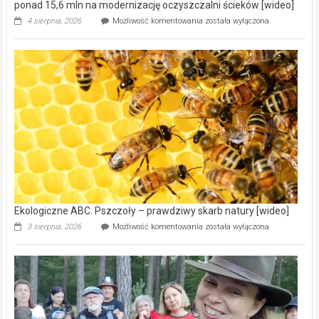
ponad 15,6 mln na modernizację oczyszczalni ścieków [wideo]
Ekologiczne
4 sierpnia, 2026
Możliwość komentowania
została wyłączona
ABC.
Gmina
Wręczyca
Wielka
z
dofinansowaniem
ponad
15,6
mln
na
modernizację
oczyszczalni
ścieków
[wideo]
Ekologiczne ABC. Pszczoły – prawdziwy skarb natury [wideo]
Ekologiczne
3 sierpnia, 2026
Możliwość komentowania
została wyłączona
ABC.
Pszczoły
–
prawdziwy
skarb
natury
[wideo]