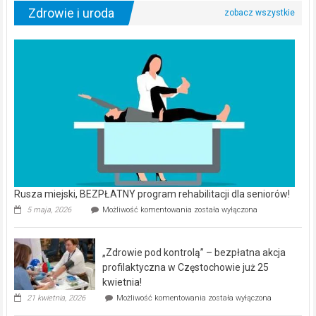
Zdrowie i uroda
Rusza miejski, BEZPŁATNY program rehabilitacji dla seniorów!
Rusza
5 maja, 2026
Możliwość komentowania
została wyłączona
miejski,
BEZPŁATNY
program
„Zdrowie pod kontrolą” – bezpłatna akcja
rehabilitacji
dla
profilaktyczna w Częstochowie już 25
seniorów!
kwietnia!
„Zdrowie
21 kwietnia, 2026
Możliwość komentowania
została wyłączona
pod