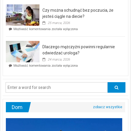
kontrolą”
–
Czy można schudnąć bez poczucia, że
bezpłatna
akcja
jesteś ciągle na diecie?
profilaktyczna
25 marca, 2026
w
Czy
Możliwość komentowania
została wyłączona
Częstochowie
można
już
schudnąć
25
bez
kwietnia!
Dlaczego mężczyźni powinni regularnie
poczucia,
że
odwiedzać urologa?
jesteś
24 marca, 2026
ciągle
Dlaczego
Możliwość komentowania
została wyłączona
na
mężczyźni
diecie?
powinni
regularnie
odwiedzać
urologa?
Dom