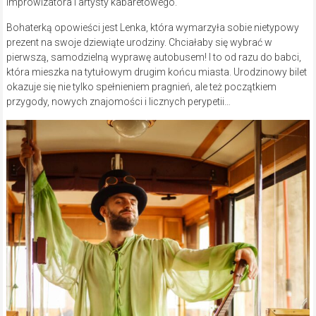
improwizatora i artysty kabaretowego.
Bohaterką opowieści jest Lenka, która wymarzyła sobie nietypowy
prezent na swoje dziewiąte urodziny. Chciałaby się wybrać w
pierwszą, samodzielną wyprawę autobusem! I to od razu do babci,
która mieszka na tytułowym drugim końcu miasta. Urodzinowy bilet
okazuje się nie tylko spełnieniem pragnień, ale też początkiem
przygody, nowych znajomości i licznych perypetii…