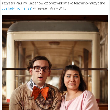
reżyserii Pauliny Kajdanowicz oraz widowisko teatralno-muzyczne
„Ballady i romanse”
w reżyserii Anny Wilk.