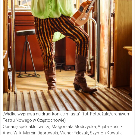
„Wielka wyprawa na drugi koniec miasta” (fot. Fotodżula/archiwum
Teatru Nowego w Częstochowie)
Obsadę spektaklu tworzą Małgorzata Modrzycka, Agata Pośnik
Anna Wilk, Marcin Dąbrowski, Michał Felczak, Szymon Kowalik i