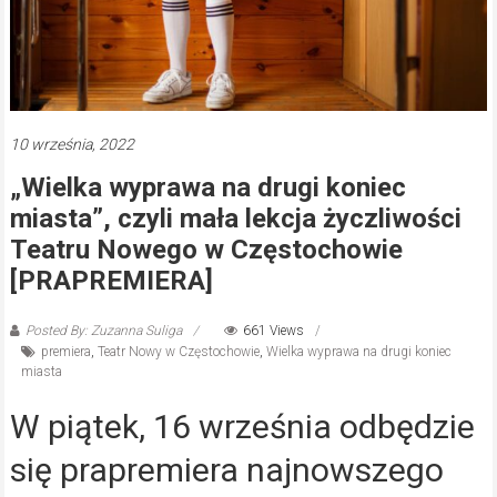
10 września, 2022
„Wielka wyprawa na drugi koniec
miasta”, czyli mała lekcja życzliwości
Teatru Nowego w Częstochowie
[PRAPREMIERA]
Posted By: Zuzanna Suliga
661 Views
premiera
,
Teatr Nowy w Częstochowie
,
Wielka wyprawa na drugi koniec
miasta
W piątek, 16 września odbędzie
się prapremiera najnowszego