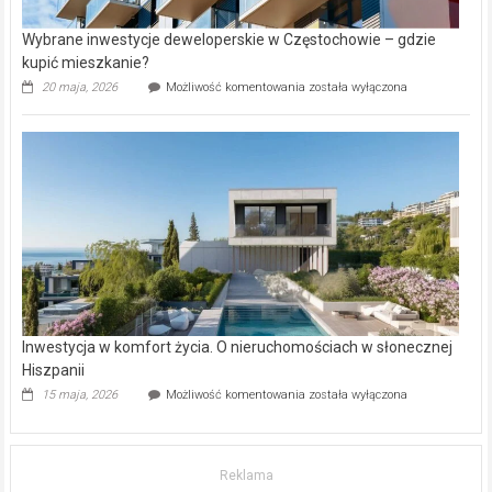
Wybrane inwestycje deweloperskie w Częstochowie – gdzie
kupić mieszkanie?
Wybrane
20 maja, 2026
Możliwość komentowania
została wyłączona
inwestycje
deweloperskie
w Częstochowie
–
gdzie
kupić
mieszkanie?
Inwestycja w komfort życia. O nieruchomościach w słonecznej
Hiszpanii
Inwestycja
15 maja, 2026
Możliwość komentowania
została wyłączona
w komfort
życia.
O nieruchomościach
w słonecznej
Reklama
Hiszpanii