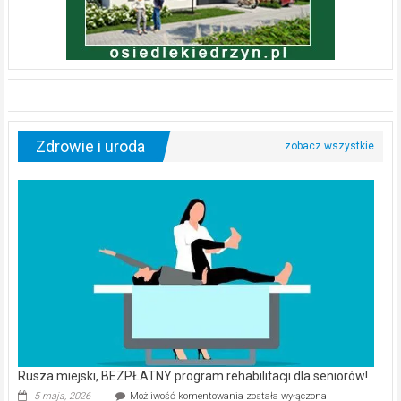
Zdrowie i uroda
Rusza miejski, BEZPŁATNY program rehabilitacji dla seniorów!
Rusza
5 maja, 2026
Możliwość komentowania
została wyłączona