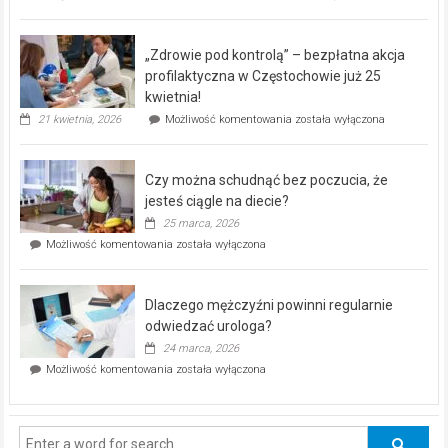
miejski,
BEZPŁATNY
program
„Zdrowie pod kontrolą” – bezpłatna akcja
rehabilitacji
dla
profilaktyczna w Częstochowie już 25
seniorów!
kwietnia!
„Zdrowie
21 kwietnia, 2026
Możliwość komentowania
została wyłączona
pod
kontrolą”
–
Czy można schudnąć bez poczucia, że
bezpłatna
akcja
jesteś ciągle na diecie?
profilaktyczna
25 marca, 2026
w
Czy
Możliwość komentowania
została wyłączona
Częstochowie
można
już
schudnąć
25
bez
kwietnia!
Dlaczego mężczyźni powinni regularnie
poczucia,
że
odwiedzać urologa?
jesteś
24 marca, 2026
ciągle
Dlaczego
Możliwość komentowania
została wyłączona
na
mężczyźni
diecie?
powinni
regularnie
odwiedzać