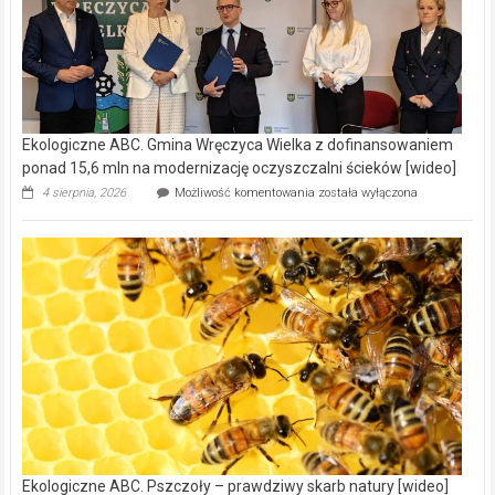
Ekologiczne ABC. Gmina Wręczyca Wielka z dofinansowaniem
ponad 15,6 mln na modernizację oczyszczalni ścieków [wideo]
Ekologiczne
4 sierpnia, 2026
Możliwość komentowania
została wyłączona
ABC.
Gmina
Wręczyca
Wielka
z
dofinansowaniem
ponad
15,6
mln
na
modernizację
oczyszczalni
ścieków
[wideo]
Ekologiczne ABC. Pszczoły – prawdziwy skarb natury [wideo]