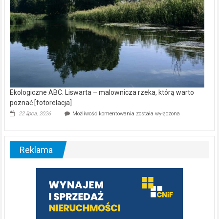
Ekologiczne ABC. Liswarta – malownicza rzeka, którą warto
poznać [fotorelacja]
Ekologiczne
22 lipca, 2026
Możliwość komentowania
została wyłączona
ABC.
Liswarta
–
malownicza
Reklama
rzeka,
którą
warto
poznać
[fotorelacja]