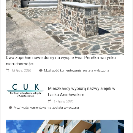
Dwa zupełnie nowe domy na wyspie Evia. Perełka na rynku
nieruchomości
Dwa
18 lipca, 2026
Możliwość komentowania
została wyłączona
zupełnie
nowe
domy
Mieszkańcy wybiorą nazwy alejek w
na
wyspie
Lasku Aniołowskim
Evia.
17 lipca, 2026
Perełka
Mieszkańcy
Możliwość komentowania
została wyłączona
na
wybiorą
rynku
nazwy
nieruchomości
alejek
w
Lasku