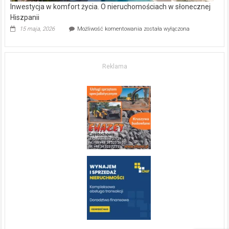
Inwestycja w komfort życia. O nieruchomościach w słonecznej
Hiszpanii
Inwestycja
15 maja, 2026
Możliwość komentowania
została wyłączona
w komfort
życia.
O nieruchomościach
w słonecznej
Reklama
Hiszpanii