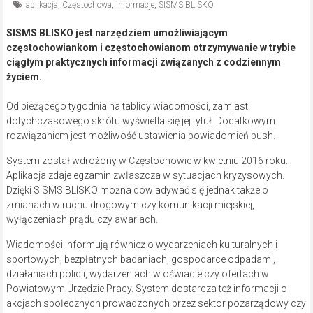
aplikacja
,
Częstochowa
,
informacje
,
SISMS BLISKO
SISMS BLISKO jest narzędziem umożliwiającym
częstochowiankom i częstochowianom otrzymywanie w trybie
ciągłym praktycznych informacji związanych z codziennym
życiem.
Od bieżącego tygodnia na tablicy wiadomości, zamiast
dotychczasowego skrótu wyświetla się jej tytuł. Dodatkowym
rozwiązaniem jest możliwość ustawienia powiadomień push.
System został wdrożony w Częstochowie w kwietniu 2016 roku.
Aplikacja zdaje egzamin zwłaszcza w sytuacjach kryzysowych.
Dzięki SISMS BLISKO można dowiadywać się jednak także o
zmianach w ruchu drogowym czy komunikacji miejskiej,
wyłączeniach prądu czy awariach.
Wiadomości informują również o wydarzeniach kulturalnych i
sportowych, bezpłatnych badaniach, gospodarce odpadami,
działaniach policji, wydarzeniach w oświacie czy ofertach w
Powiatowym Urzędzie Pracy. System dostarcza też informacji o
akcjach społecznych prowadzonych przez sektor pozarządowy czy