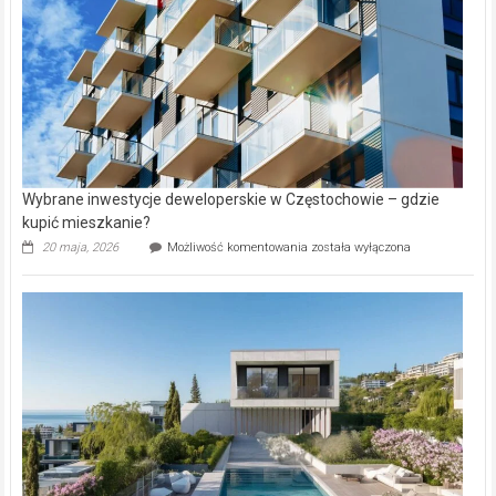
Aniołowskim
Wybrane inwestycje deweloperskie w Częstochowie – gdzie
kupić mieszkanie?
Wybrane
20 maja, 2026
Możliwość komentowania
została wyłączona
inwestycje
deweloperskie
w Częstochowie
–
gdzie
kupić
mieszkanie?