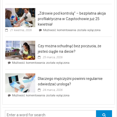
miejski,
BEZPŁATNY
program
„Zdrowie pod kontrolą” – bezpłatna akcja
rehabilitacji
dla
profilaktyczna w Częstochowie już 25
seniorów!
kwietnia!
„Zdrowie
21 kwietnia, 2026
Możliwość komentowania
została wyłączona
pod
kontrolą”
–
Czy można schudnąć bez poczucia, że
bezpłatna
akcja
jesteś ciągle na diecie?
profilaktyczna
25 marca, 2026
w
Czy
Możliwość komentowania
została wyłączona
Częstochowie
można
już
schudnąć
25
bez
kwietnia!
Dlaczego mężczyźni powinni regularnie
poczucia,
że
odwiedzać urologa?
jesteś
24 marca, 2026
ciągle
Dlaczego
Możliwość komentowania
została wyłączona
na
mężczyźni
diecie?
powinni
regularnie
odwiedzać
urologa?