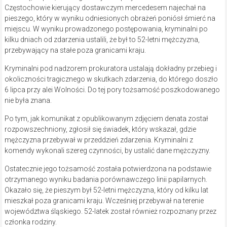
Częstochowie kierujący dostawczym mercedesem najechał na
pieszego, który w wyniku odniesionych obrażeń poniósł śmierć na
miejscu. W wyniku prowadzonego postępowania, kryminalni po
kilku dniach od zdarzenia ustalili, że był to 52-letni mężczyzna,
przebywający na stałe poza granicami kraju.
Kryminalni pod nadzorem prokuratora ustalają dokładny przebieg i
okoliczności tragicznego w skutkach zdarzenia, do którego doszło
6 lipca przy alei Wolności. Do tej pory tożsamość poszkodowanego
nie była znana.
Po tym, jak komunikat z opublikowanym zdjęciem denata został
rozpowszechniony, zgłosił się świadek, który wskazał, gdzie
mężczyzna przebywał w przeddzień zdarzenia. Kryminalni z
komendy wykonali szereg czynności, by ustalić dane mężczyzny.
Ostatecznie jego tożsamość została potwierdzona na podstawie
otrzymanego wyniku badania porównawczego linii papilarnych.
Okazało się, że pieszym był 52-letni mężczyzna, który od kilku lat
mieszkał poza granicami kraju. Wcześniej przebywał na terenie
województwa śląskiego. 52-latek został również rozpoznany przez
członka rodziny.