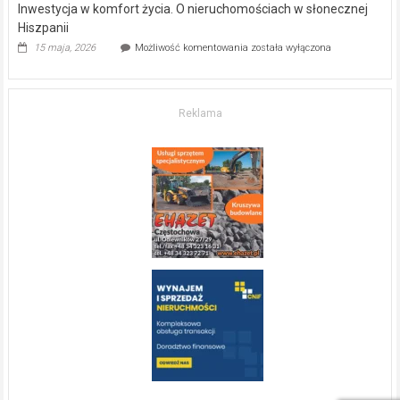
Inwestycja w komfort życia. O nieruchomościach w słonecznej
Hiszpanii
Inwestycja
15 maja, 2026
Możliwość komentowania
została wyłączona
w komfort
życia.
O nieruchomościach
w słonecznej
Reklama
Hiszpanii