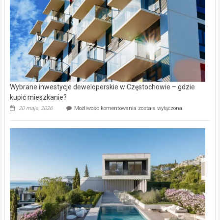
Aniołowskim
Wybrane inwestycje deweloperskie w Częstochowie – gdzie
kupić mieszkanie?
Wybrane
20 maja, 2026
Możliwość komentowania
została wyłączona
inwestycje
deweloperskie
w Częstochowie
–
gdzie
kupić
mieszkanie?