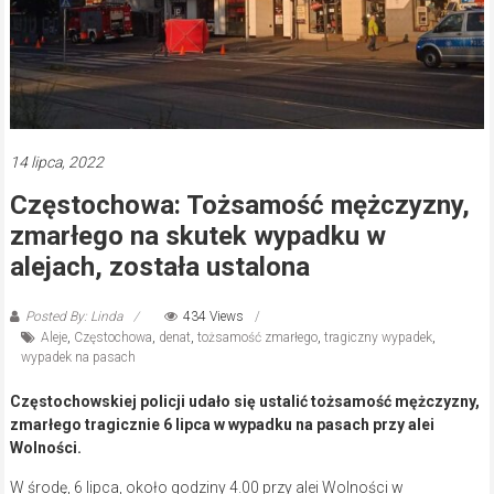
14 lipca, 2022
Częstochowa: Tożsamość mężczyzny,
zmarłego na skutek wypadku w
alejach, została ustalona
Posted By: Linda
434 Views
Aleje
,
Częstochowa
,
denat
,
tożsamość zmarłego
,
tragiczny wypadek
,
wypadek na pasach
Częstochowskiej policji udało się ustalić tożsamość mężczyzny,
zmarłego tragicznie 6 lipca w wypadku na pasach przy alei
Wolności.
W środę, 6 lipca, około godziny 4.00 przy alei Wolności w