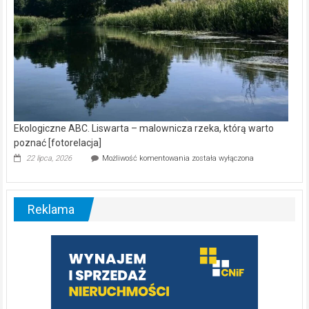
Ekologiczne ABC. Liswarta – malownicza rzeka, którą warto
poznać [fotorelacja]
Ekologiczne
22 lipca, 2026
Możliwość komentowania
została wyłączona
ABC.
Liswarta
–
malownicza
Reklama
rzeka,
którą
warto
poznać
[fotorelacja]