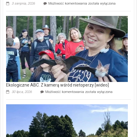
Ekologiczne
3 sierpnia, 2026
Możliwość komentowania
została wyłączona
ABC.
Pszczoły
–
prawdziwy
skarb
natury
[wideo]
Ekologiczne ABC. Z kamerą wśród nietoperzy [wideo]
Ekologiczne
30 lipca, 2026
Możliwość komentowania
została wyłączona
ABC.
Z
kamerą
wśród
nietoperzy
[wideo]