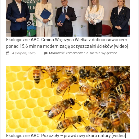
Ekologiczne ABC. Gmina Wręczyca Wielka z dofinansowaniem
ponad 15,6 mln na modernizację oczyszczalni ścieków [wideo]
Ekologiczne
4 sierpnia, 2026
Możliwość komentowania
została wyłączona
ABC.
Gmina
Wręczyca
Wielka
z
dofinansowaniem
ponad
15,6
mln
na
modernizację
oczyszczalni
ścieków
[wideo]
Ekologiczne ABC. Pszczoły – prawdziwy skarb natury [wideo]