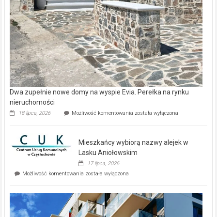
Dwa zupełnie nowe domy na wyspie Evia. Perełka na rynku
nieruchomości
Dwa
18 lipca, 2026
Możliwość komentowania
została wyłączona
zupełnie
nowe
domy
Mieszkańcy wybiorą nazwy alejek w
na
wyspie
Lasku Aniołowskim
Evia.
17 lipca, 2026
Perełka
Mieszkańcy
Możliwość komentowania
została wyłączona
na
wybiorą
rynku
nazwy
nieruchomości
alejek
w
Lasku