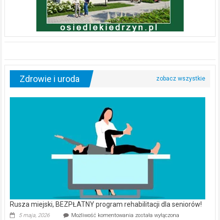
Zdrowie i uroda
Rusza miejski, BEZPŁATNY program rehabilitacji dla seniorów!
Rusza
5 maja, 2026
Możliwość komentowania
została wyłączona