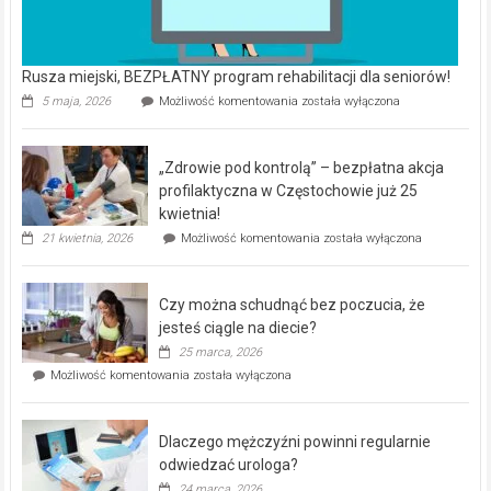
Rusza miejski, BEZPŁATNY program rehabilitacji dla seniorów!
Rusza
5 maja, 2026
Możliwość komentowania
została wyłączona
miejski,
BEZPŁATNY
program
„Zdrowie pod kontrolą” – bezpłatna akcja
rehabilitacji
dla
profilaktyczna w Częstochowie już 25
seniorów!
kwietnia!
„Zdrowie
21 kwietnia, 2026
Możliwość komentowania
została wyłączona
pod
kontrolą”
–
Czy można schudnąć bez poczucia, że
bezpłatna
akcja
jesteś ciągle na diecie?
profilaktyczna
25 marca, 2026
w
Czy
Możliwość komentowania
została wyłączona
Częstochowie
można
już
schudnąć
25
bez
kwietnia!
Dlaczego mężczyźni powinni regularnie
poczucia,
że
odwiedzać urologa?
jesteś
24 marca, 2026