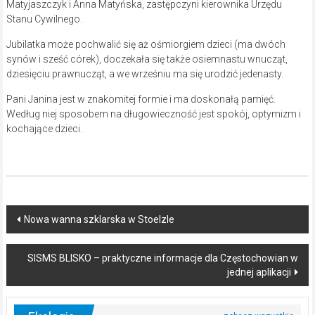
Matyjaszczyk i Anna Matyńska, zastępczyni kierownika Urzędu
Stanu Cywilnego.
Jubilatka może pochwalić się aż ośmiorgiem dzieci (ma dwóch
synów i sześć córek), doczekała się także
osiemnastu wnucząt,
dziesięciu prawnucząt, a we wrześniu ma się urodzić jedenasty.
Pani Janina jest w znakomitej formie i ma doskonałą pamięć.
Według niej sposobem na długowieczność jest spokój, optymizm i
kochające dzieci.
Post
Nowa wanna szklarska w Stoelzle
navigation
SISMS BLISKO – praktyczne informacje dla Częstochowian w
jednej aplikacji