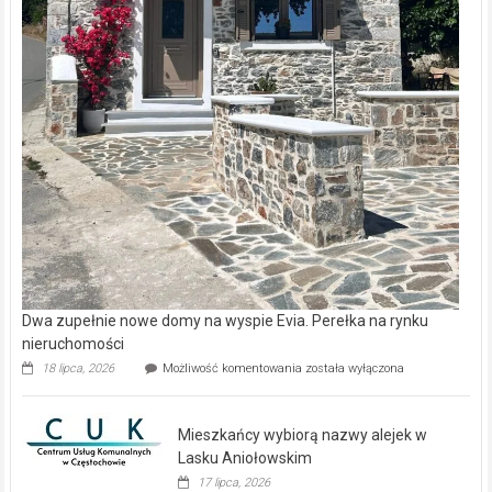
Dwa zupełnie nowe domy na wyspie Evia. Perełka na rynku
nieruchomości
Dwa
18 lipca, 2026
Możliwość komentowania
została wyłączona
zupełnie
nowe
domy
Mieszkańcy wybiorą nazwy alejek w
na
wyspie
Lasku Aniołowskim
Evia.
17 lipca, 2026
Perełka