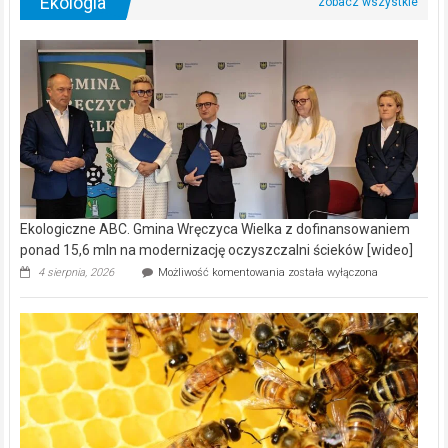
Ekologia
Ekologiczne ABC. Gmina Wręczyca Wielka z dofinansowaniem
ponad 15,6 mln na modernizację oczyszczalni ścieków [wideo]
Ekologiczne
4 sierpnia, 2026
Możliwość komentowania
została wyłączona
ABC.
Gmina
Wręczyca
Wielka
z
dofinansowaniem
ponad
15,6
mln
na
modernizację