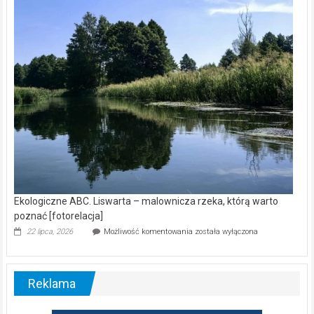
kamerą
wśród
nietoperzy
[wideo]
Ekologiczne ABC. Liswarta – malownicza rzeka, którą warto
poznać [fotorelacja]
Ekologiczne
22 lipca, 2026
Możliwość komentowania
została wyłączona
ABC.
Liswarta
–
malownicza
Reklama
rzeka,
którą
warto