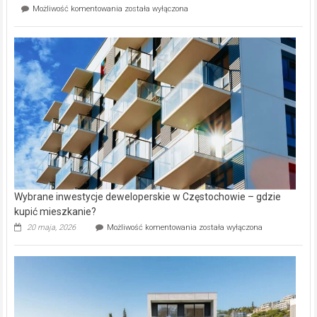
Mieszkańcy
Możliwość komentowania
została wyłączona
na
wybiorą
rynku
nazwy
nieruchomości
alejek
w
Lasku
Aniołowskim
Wybrane inwestycje deweloperskie w Częstochowie – gdzie
kupić mieszkanie?
Wybrane
20 maja, 2026
Możliwość komentowania
została wyłączona
inwestycje
deweloperskie
w Częstochowie
–
gdzie
kupić
mieszkanie?