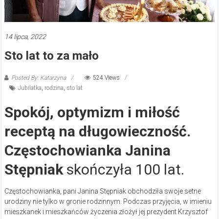
14 lipca, 2022
Sto lat to za mało
Posted By: Katarzyna
524 Views
Jubilatka
,
rodzina
,
sto lat
Spokój, optymizm i miłość
receptą na długowieczność.
Częstochowianka Janina
Stępniak
skończyła 100 lat.
Częstochowianka, pani Janina Stępniak obchodziła swoje setne
urodziny nie tylko w gronie rodzinnym. Podczas przyjęcia, w imieniu
mieszkanek i mieszkańców życzenia złożył jej prezydent Krzysztof