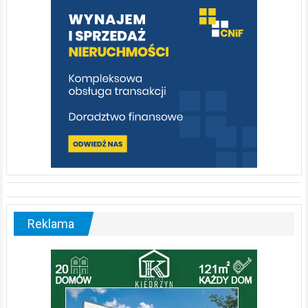
poznać
[fotorelacja]
Reklama