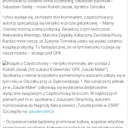
promowali tu ostatnio Anna Rozenberg, Sebastian Bachniak i
Sebastian Sadlej – mówi Robert Jasiak, dyrektor Ośrodka.
I choć wydaje się, że miasto stoi kryminałem, częstochowscy
autorzy specjalizują się nie tylko w prozie gatunkowej. – Mamy
również mocną scenę poetycką. Świadczy o tym twórczość
Aleksandra Wiernego, Marcina Zegadły, Katarzyny Zwolskiej-Płusy.
Bardzo mnie cieszy, że Justynie Tomskiej udało się wydać ostatnio
książkę poetycką. To fantastycznie, że i w tym kierunku rozwija się
nasze miasto – dodaje szef OPK.
Robert Jasiak (fot. Łukasz Kolewiński/ OPK „Gaude Mater”)
Spotkania z niemal wszystkimi wymienionymi autorami odbyły się w
tym roku w Ośrodku przy ul. Dąbrowskiego 1. Nie oznacza to jednak,
że w „Gaude Mater” odbywają się wydarzenia dedykowane
wyłącznie związanym z Częstochową twórcom. W najbliższych
planach jest m.in. spotkanie z Juliuszem Strachotą, autorem
nominowanej do Nagrody Nike powieści „Turysta polski w ZSRR”.
Szczegóły na:
gaudemater.pl.
– Oczywiście nadal będziemy promować kulturę, wspierać artystów,
organizować spotkania. Frekwencja pokazuje, że zapotrzebowanie