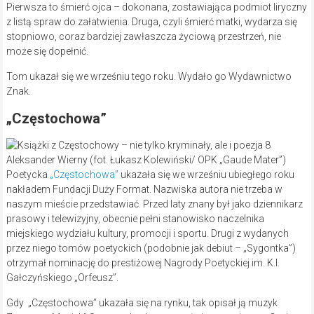
Pierwsza to śmierć ojca – dokonana, zostawiająca podmiot liryczny
z listą spraw do załatwienia. Druga, czyli śmierć matki, wydarza się
stopniowo, coraz bardziej zawłaszcza życiową przestrzeń, nie
może się dopełnić.
Tom ukazał się we wrześniu tego roku. Wydało go Wydawnictwo
Znak.
„Częstochowa”
Aleksander Wierny (fot. Łukasz Kolewiński/ OPK „Gaude Mater”)
Poetycka
„Częstochowa”
ukazała się we wrześniu ubiegłego roku
nakładem Fundacji Duży Format. Nazwiska autora nie trzeba w
naszym mieście przedstawiać. Przed laty znany był jako dziennikarz
prasowy i telewizyjny, obecnie pełni stanowisko naczelnika
miejskiego wydziału kultury, promocji i sportu. Drugi z wydanych
przez niego tomów poetyckich (podobnie jak debiut – „Sygontka”)
otrzymał nominację do prestiżowej Nagrody Poetyckiej im. K.I.
Gałczyńskiego „Orfeusz”.
Gdy „Częstochowa” ukazała się na rynku, tak opisał ją muzyk