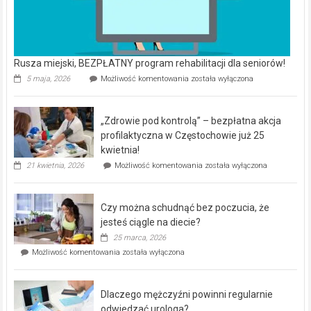
Rusza miejski, BEZPŁATNY program rehabilitacji dla seniorów!
Rusza
5 maja, 2026
Możliwość komentowania
została wyłączona
miejski,
BEZPŁATNY
program
„Zdrowie pod kontrolą” – bezpłatna akcja
rehabilitacji
dla
profilaktyczna w Częstochowie już 25
seniorów!
kwietnia!
„Zdrowie
21 kwietnia, 2026
Możliwość komentowania
została wyłączona
pod
kontrolą”
–
Czy można schudnąć bez poczucia, że
bezpłatna
akcja
jesteś ciągle na diecie?
profilaktyczna
25 marca, 2026
w
Czy
Możliwość komentowania
została wyłączona
Częstochowie
można
już
schudnąć
25
bez
kwietnia!
Dlaczego mężczyźni powinni regularnie
poczucia,
że
odwiedzać urologa?