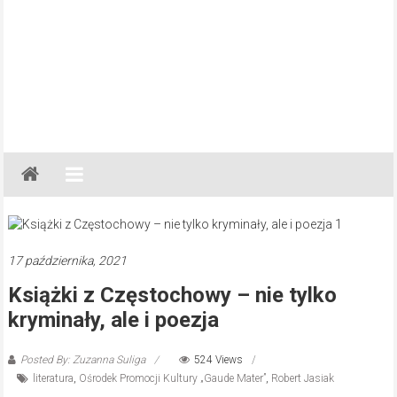
Gazeta
Regionalna
Częstochowa,
Kłobuck,
Lubliniec,
17 października, 2021
Myszków
Książki z Częstochowy – nie tylko
kryminały, ale i poezja
Posted By: Zuzanna Suliga
524 Views
literatura
,
Ośrodek Promocji Kultury „Gaude Mater”
,
Robert Jasiak