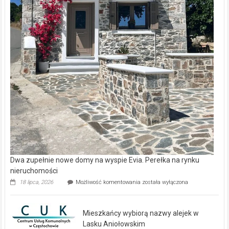
Dwa zupełnie nowe domy na wyspie Evia. Perełka na rynku
nieruchomości
Dwa
18 lipca, 2026
Możliwość komentowania
została wyłączona
zupełnie
nowe
domy
Mieszkańcy wybiorą nazwy alejek w
na
wyspie
Lasku Aniołowskim