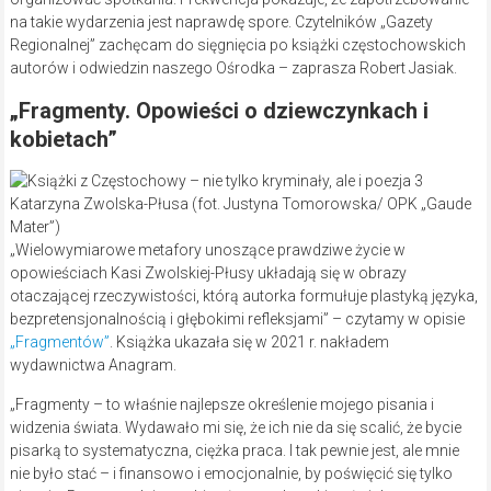
na takie wydarzenia jest naprawdę spore. Czytelników „Gazety
Regionalnej” zachęcam do sięgnięcia po książki częstochowskich
autorów i odwiedzin naszego Ośrodka – zaprasza Robert Jasiak.
„Fragmenty. Opowieści o dziewczynkach i
kobietach”
Katarzyna Zwolska-Płusa (fot. Justyna Tomorowska/ OPK „Gaude
Mater”)
„Wielowymiarowe metafory unoszące prawdziwe życie w
opowieściach Kasi Zwolskiej-Płusy układają się w obrazy
otaczającej rzeczywistości, którą autorka formułuje plastyką języka,
bezpretensjonalnością i głębokimi refleksjami” – czytamy w opisie
„Fragmentów”
. Książka ukazała się w 2021 r. nakładem
wydawnictwa Anagram.
„Fragmenty – to właśnie najlepsze określenie mojego pisania i
widzenia świata. Wydawało mi się, że ich nie da się scalić, że bycie
pisarką to systematyczna, ciężka praca. I tak pewnie jest, ale mnie
nie było stać – i finansowo i emocjonalnie, by poświęcić się tylko