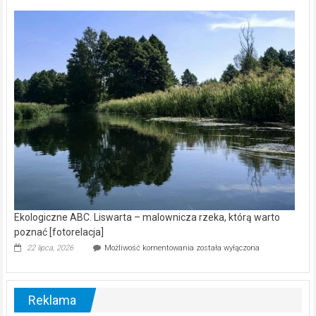
Z
kamerą
wśród
nietoperzy
[wideo]
Ekologiczne ABC. Liswarta – malownicza rzeka, którą warto
poznać [fotorelacja]
Ekologiczne
22 lipca, 2026
Możliwość komentowania
została wyłączona
ABC.
Liswarta
–
malownicza
Reklama
rzeka,
którą