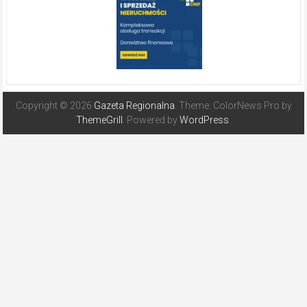
Copyright © 2026
Gazeta Regionalna
. Theme: ColorNews Pro by
ThemeGrill
. Powered by
WordPress
.