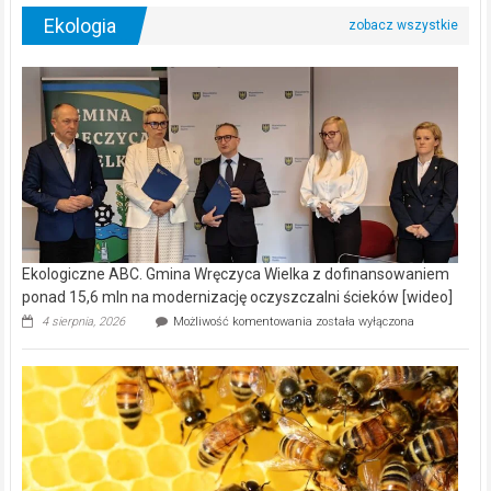
Ekologia
Ekologiczne ABC. Gmina Wręczyca Wielka z dofinansowaniem
ponad 15,6 mln na modernizację oczyszczalni ścieków [wideo]
Ekologiczne
4 sierpnia, 2026
Możliwość komentowania
została wyłączona
ABC.
Gmina
Wręczyca
Wielka
z
dofinansowaniem
ponad
15,6
mln