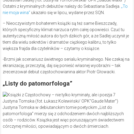
Ostatni z kryminalnych debiutów należy do Sebastiana Sadleja.
„To
nie moja wina”
ukazało się w lipcu, wydane przez SQN.
– Nieoczywistym bohaterem książki są też same Bieszczady,
których specyficzny klimat narzuca rytm całej opowieści. Czuć tu
autentyczną miłość autora do tych dzikich gór, a że Sadlej uczynił je
tłem dla wielu sekretów i dramatów ciężkiego kalibru, to tylko
większa frajda dla czytelników – czytamy o książce.
-Brzmi jak scenariusz świetnego serialu kryminalnego. Nie czekaj na
ekranizację, przeczytaj, daj się ponieść własnej wyobraźni – tak
zrecenzował debiut częstochowianina aktor Piotr Głowacki.
„Listy do patomorfologa”
Justyna Tomska (fot. Łukasz Kolewiński/ OPK”Gaude Mater”)
Justyna Tomska w debiutanckim tomie poetyckim „List do
patomorfologa” mierzy się z odchodzeniem dwóch najbliższych
osób – rodziców. Książka jest więc poruszającym świadectwem
córczynej miłości, opowiadającym o dwóch śmierciach.