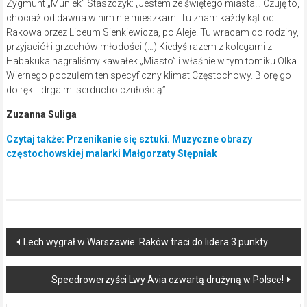
Zygmunt „Muniek” Staszczyk: „Jestem ze świętego miasta… Czuję to,
chociaż od dawna w nim nie mieszkam. Tu znam każdy kąt od
Rakowa przez Liceum Sienkiewicza, po Aleje. Tu wracam do rodziny,
przyjaciół i grzechów młodości (…) Kiedyś razem z kolegami z
Habakuka nagraliśmy kawałek „Miasto” i właśnie w tym tomiku Olka
Wiernego poczułem ten specyficzny klimat Częstochowy. Biorę go
do ręki i drga mi serducho czułością”.
Zuzanna Suliga
Czytaj także: Przenikanie się sztuki. Muzyczne obrazy
częstochowskiej malarki Małgorzaty Stępniak
Post
Lech wygrał w Warszawie. Raków traci do lidera 3 punkty
navigation
Speedrowerzyści Lwy Avia czwartą drużyną w Polsce!