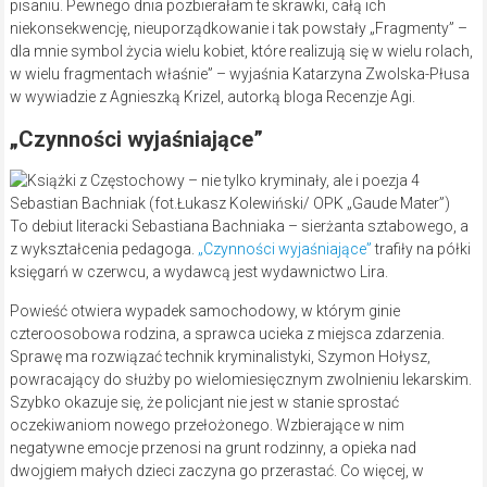
pisaniu. Pewnego dnia pozbierałam te skrawki, całą ich
niekonsekwencję, nieuporządkowanie i tak powstały „Fragmenty” –
dla mnie symbol życia wielu kobiet, które realizują się w wielu rolach,
w wielu fragmentach właśnie” – wyjaśnia Katarzyna Zwolska-Płusa
w wywiadzie z Agnieszką Krizel, autorką bloga Recenzje Agi.
„Czynności wyjaśniające”
Sebastian Bachniak (fot.Łukasz Kolewiński/ OPK „Gaude Mater”)
To debiut literacki Sebastiana Bachniaka – sierżanta sztabowego, a
z wykształcenia pedagoga.
„Czynności wyjaśniające”
trafiły na półki
księgarń w czerwcu, a wydawcą jest wydawnictwo Lira.
Powieść otwiera wypadek samochodowy, w którym ginie
czteroosobowa rodzina, a sprawca ucieka z miejsca zdarzenia.
Sprawę ma rozwiązać technik kryminalistyki, Szymon Hołysz,
powracający do służby po wielomiesięcznym zwolnieniu lekarskim.
Szybko okazuje się, że policjant nie jest w stanie sprostać
oczekiwaniom nowego przełożonego. Wzbierające w nim
negatywne emocje przenosi na grunt rodzinny, a opieka nad
dwojgiem małych dzieci zaczyna go przerastać. Co więcej, w