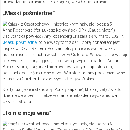
prowadzonej sprawie staje się sędzią we własnej sprawie.
„Maski pośmiertne”
Anna Rozenberg (fot. Łukasz Kolewiński/ OPK „Gaude Mater”)
Debiutancka powieść Anny Rozenberg ukazała się w marcu 2021 r.
„Maski pośmiertne”
to pierwszy tom z serii, której bohaterem jest
inspektor David Redfern. Policjant otrzymuje wezwanie do akcji
udaremnienia zamachu w katedrze w Guildford. W czasie interwencji
odkrywa, że terrorystą jest jego dawny przyjaciel i partner, Adrian
Bones. Broniąc się przed niezrównoważonym napastnikiem,
policjant oddaje śmiertelny strzał. Wkrótce targany poczuciem winy
opuszcza Guildford i rozpoczyna służbę w Woking…
Kontynuację serii stanowią „Punkty zapalne”, które ujrzały światło
dzienne we wrześniu. Także wydano je nakładem wydawnictwa
Czwarta Strona.
„To nie moja wina”
Sebastian Sadlej (fot. Justyna Tomorowska/ OPK „Gaude Mater”)