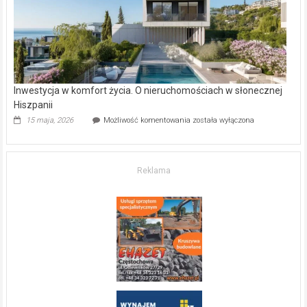
mieszkanie?
Inwestycja w komfort życia. O nieruchomościach w słonecznej
Hiszpanii
Inwestycja
15 maja, 2026
Możliwość komentowania
została wyłączona
w komfort
życia.
O nieruchomościach
w słonecznej
Reklama
Hiszpanii