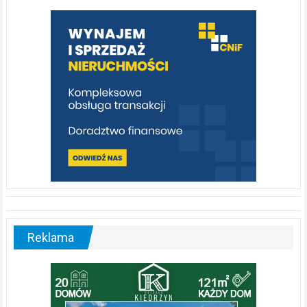
warto
poznać
[fotorelacja]
Reklama