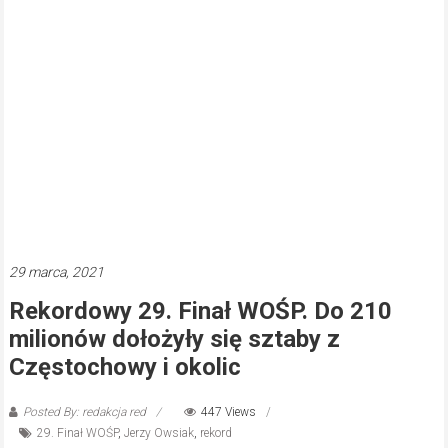
29 marca, 2021
Rekordowy 29. Finał WOŚP. Do 210
milionów dołożyły się sztaby z
Częstochowy i okolic
Posted By: redakcja red
447 Views
29. Finał WOŚP
,
Jerzy Owsiak
,
rekord