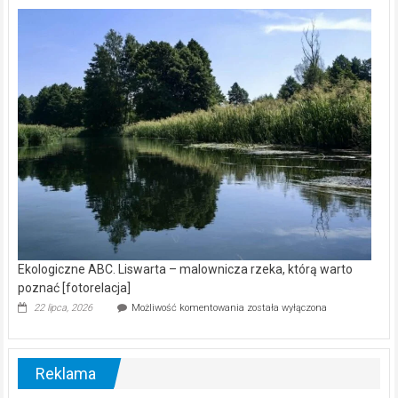
Z
kamerą
wśród
nietoperzy
[wideo]
Ekologiczne ABC. Liswarta – malownicza rzeka, którą warto
poznać [fotorelacja]
Ekologiczne
22 lipca, 2026
Możliwość komentowania
została wyłączona
ABC.
Liswarta
–
malownicza
Reklama
rzeka,
którą