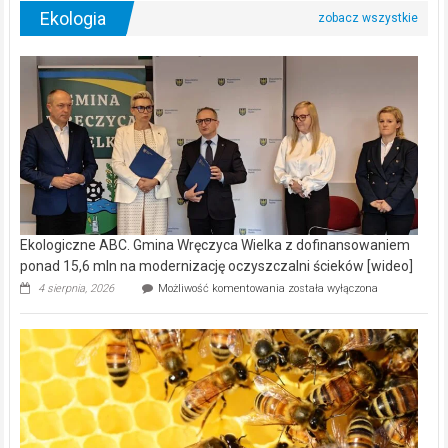
Ekologia
Ekologiczne ABC. Gmina Wręczyca Wielka z dofinansowaniem
ponad 15,6 mln na modernizację oczyszczalni ścieków [wideo]
Ekologiczne
4 sierpnia, 2026
Możliwość komentowania
została wyłączona
ABC.
Gmina
Wręczyca
Wielka
z
dofinansowaniem
ponad
15,6
mln
na