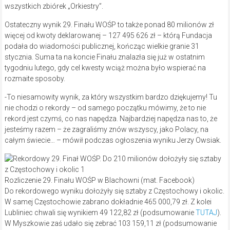
wszystkich zbiórek „Orkiestry”.
Ostateczny wynik 29. Finału WOŚP to także ponad 80 milionów zł
więcej od kwoty deklarowanej
– 127 495 626 zł – którą Fundacja
podała do wiadomości publicznej, kończąc wielkie granie 31
stycznia. Suma ta na koncie Finału znalazła się już w ostatnim
tygodniu lutego, gdy cel kwesty wciąż można było wspierać na
rozmaite sposoby.
-To niesamowity wynik, za który wszystkim bardzo dziękujemy! Tu
nie chodzi o rekordy – od samego początku mówimy, że to nie
rekord jest czymś, co nas napędza. Najbardziej napędza nas to, że
jesteśmy razem – że zagraliśmy znów wszyscy, jako Polacy, na
całym świecie… – mówił podczas ogłoszenia wyniku Jerzy Owsiak.
Rozliczenie 29. Finału WOŚP w Blachowni (mat. Facebook)
Do rekordowego wyniku dołożyły się sztaby z Częstochowy i okolic.
W samej Częstochowie zabrano dokładnie 465 000,79 zł. Z kolei
Lubliniec chwali się wynikiem 49 122,82 zł (podsumowanie
TUTAJ
).
W Myszkowie zaś udało się zebrać 103 159,11 zł (podsumowanie