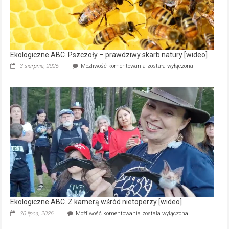
modernizację
oczyszczalni
ścieków
[wideo]
Ekologiczne ABC. Pszczoły – prawdziwy skarb natury [wideo]
Ekologiczne
3 sierpnia, 2026
Możliwość komentowania
została wyłączona
ABC.
Pszczoły
–
prawdziwy
skarb
natury
[wideo]
Ekologiczne ABC. Z kamerą wśród nietoperzy [wideo]
Ekologiczne
30 lipca, 2026
Możliwość komentowania
została wyłączona
ABC.