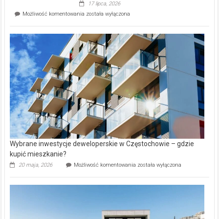
17 lipca, 2026
Perełka
Mieszkańcy
Możliwość komentowania
została wyłączona
na
wybiorą
rynku
nazwy
nieruchomości
alejek
w
Lasku
Aniołowskim
Wybrane inwestycje deweloperskie w Częstochowie – gdzie
kupić mieszkanie?
Wybrane
20 maja, 2026
Możliwość komentowania
została wyłączona
inwestycje
deweloperskie
w Częstochowie
–
gdzie
kupić