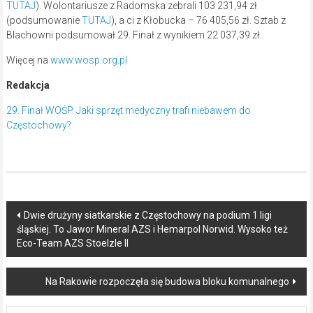
TUTAJ
). Wolontariusze z Radomska zebrali 103 231,94 zł
(podsumowanie
TUTAJ
), a ci z Kłobucka – 76 405,56 zł. Sztab z
Blachowni podsumował 29. Finał z wynikiem 22 037,39 zł.
Więcej na
www.wosp.org.pl
Redakcja
29. Finał WOŚP. Jaki sprzęt medyczny trafi niebawem do
Częstochowy?
Post
Dwie drużyny siatkarskie z Częstochowy na podium 1 ligi
śląskiej. To Jawor Mineral AZS i Hemarpol Norwid. Wysoko też
navigation
Eco-Team AZS Stoelzle II
Na Rakowie rozpoczęła się budowa bloku komunalnego