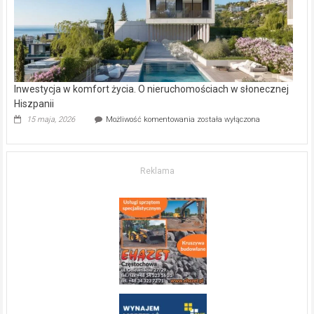
mieszkanie?
Inwestycja w komfort życia. O nieruchomościach w słonecznej
Hiszpanii
Inwestycja
15 maja, 2026
Możliwość komentowania
została wyłączona
w komfort
życia.
O nieruchomościach
w słonecznej
Reklama
Hiszpanii