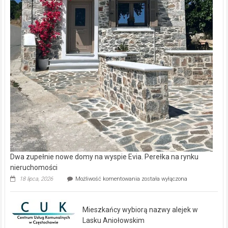
Dwa zupełnie nowe domy na wyspie Evia. Perełka na rynku
nieruchomości
Dwa
18 lipca, 2026
Możliwość komentowania
została wyłączona
zupełnie
nowe
domy
Mieszkańcy wybiorą nazwy alejek w
na
wyspie
Lasku Aniołowskim
Evia.