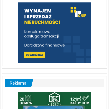
warto
poznać
[fotorelacja]
Reklama