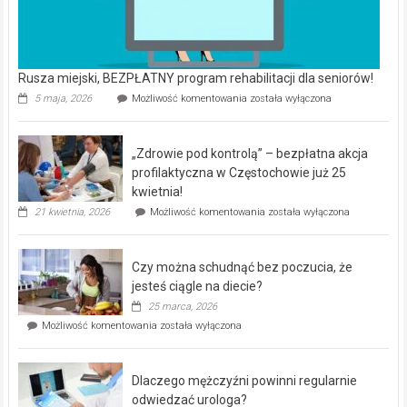
Rusza miejski, BEZPŁATNY program rehabilitacji dla seniorów!
Rusza
5 maja, 2026
Możliwość komentowania
została wyłączona
miejski,
BEZPŁATNY
program
„Zdrowie pod kontrolą” – bezpłatna akcja
rehabilitacji
dla
profilaktyczna w Częstochowie już 25
seniorów!
kwietnia!
„Zdrowie
21 kwietnia, 2026
Możliwość komentowania
została wyłączona
pod
kontrolą”
–
Czy można schudnąć bez poczucia, że
bezpłatna
akcja
jesteś ciągle na diecie?
profilaktyczna
25 marca, 2026
w
Czy
Możliwość komentowania
została wyłączona
Częstochowie
można
już
schudnąć
25
bez
kwietnia!
Dlaczego mężczyźni powinni regularnie
poczucia,
że
odwiedzać urologa?