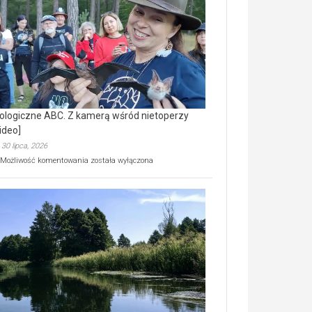
prawdziwy
skarb
natury
[wideo]
ologiczne ABC. Z kamerą wśród nietoperzy
ideo]
30 lipca, 2026
Ekologiczne
Możliwość komentowania
została wyłączona
ABC.
Z
kamerą
wśród
nietoperzy
[wideo]