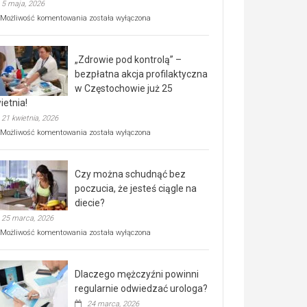
5 maja, 2026
Rusza
Możliwość komentowania
została wyłączona
miejski,
BEZPŁATNY
program
„Zdrowie pod kontrolą” –
rehabilitacji
dla
bezpłatna akcja profilaktyczna
seniorów!
w Częstochowie już 25
ietnia!
21 kwietnia, 2026
„Zdrowie
Możliwość komentowania
została wyłączona
pod
kontrolą”
–
Czy można schudnąć bez
bezpłatna
akcja
poczucia, że jesteś ciągle na
profilaktyczna
diecie?
w
25 marca, 2026
Częstochowie
już
Czy
Możliwość komentowania
została wyłączona
25
można
kwietnia!
schudnąć
bez
Dlaczego mężczyźni powinni
poczucia,
że
regularnie odwiedzać urologa?
jesteś
24 marca, 2026