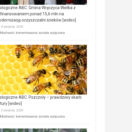
ologiczne ABC. Gmina Wręczyca Wielka z
finansowaniem ponad 15,6 mln na
dernizację oczyszczalni ścieków [wideo]
4 sierpnia, 2026
Ekologiczne
Możliwość komentowania
została wyłączona
ABC.
Gmina
Wręczyca
Wielka
z
dofinansowaniem
ponad
15,6
mln
na
modernizację
oczyszczalni
ścieków
ologiczne ABC. Pszczoły – prawdziwy skarb
[wideo]
tury [wideo]
3 sierpnia, 2026
Ekologiczne
Możliwość komentowania
została wyłączona
ABC.
Pszczoły
–