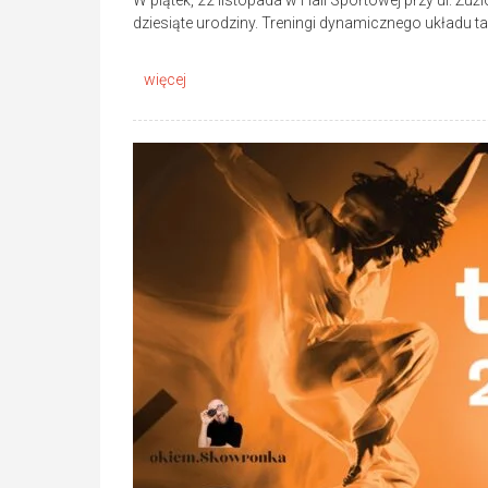
W piątek, 22 listopada w Hali Sportowej przy ul. 
dziesiąte urodziny. Treningi dynamicznego układu 