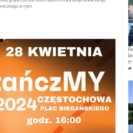
Żużlowej grupa Zumba Gold Częstochowa świętowała swoje
tanecznego w rytm
Ek
[w