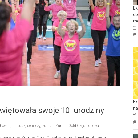
Ek
do
mo
Ek
iętowała swoje 10. urodziny
na
chowa
,
jubileusz
,
seniorzy
,
zumba
,
Zumba Gold Częstochowa