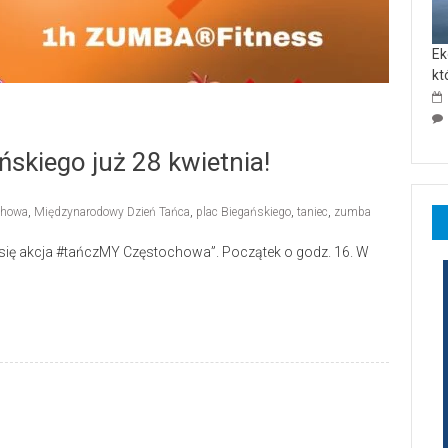
Ek
kt
ńskiego już 28 kwietnia!
chowa
,
Międzynarodowy Dzień Tańca
,
plac Biegańskiego
,
taniec
,
zumba
ie się akcja #tańczMY Częstochowa”. Początek o godz. 16. W