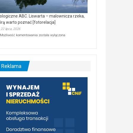
ologiczne ABC. Liswarta – malownicza rzeka,
órą warto poznać [fotorelacja]
22 lipca, 2026
Ekologiczne
Możliwość komentowania
została wyłączona
ABC.
Liswarta
–
malownicza
rzeka,
którą
Reklama
warto
poznać
[fotorelacja]