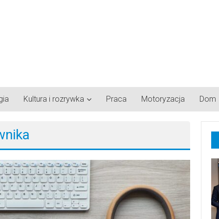
gia
Kultura i rozrywka
Praca
Motoryzacja
Dom
wnika