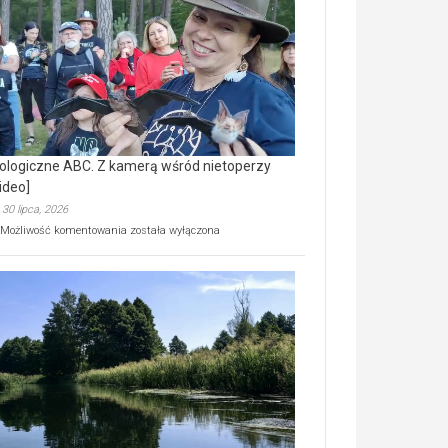
prawdziwy
skarb
natury
[wideo]
ologiczne ABC. Z kamerą wśród nietoperzy
ideo]
30 lipca, 2026
Ekologiczne
Możliwość komentowania
została wyłączona
ABC.
Z
kamerą
wśród
nietoperzy
[wideo]