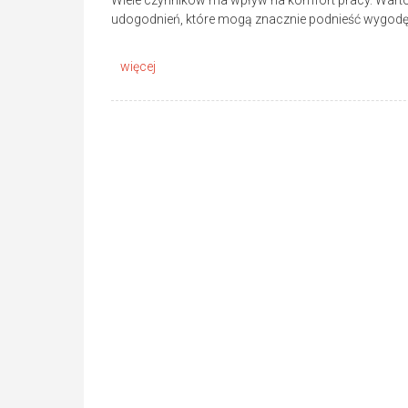
Wiele czynników ma wpływ na komfort pracy. War
udogodnień, które mogą znacznie podnieść wygo