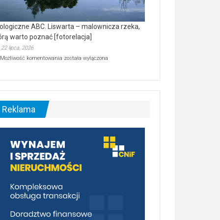
ologiczne ABC. Liswarta – malownicza rzeka,
órą warto poznać [fotorelacja]
22 lipca, 2026
Ekologiczne
Możliwość komentowania
została wyłączona
ABC.
Liswarta
–
malownicza
rzeka,
którą
Reklama
warto
poznać
[fotorelacja]