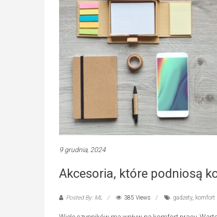
9 grudnia, 2024
Akcesoria, które podniosą k
Posted By: ML
385 Views
gadżety
,
komfort 