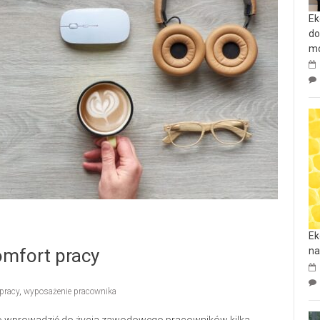
Ek
do
mo
Ek
omfort pracy
na
pracy
,
wyposażenie pracownika