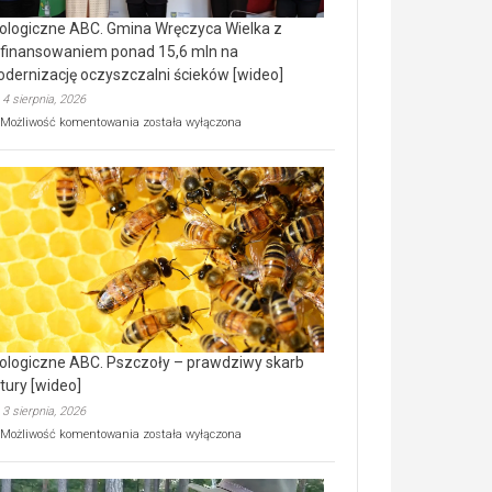
ologiczne ABC. Gmina Wręczyca Wielka z
finansowaniem ponad 15,6 mln na
dernizację oczyszczalni ścieków [wideo]
4 sierpnia, 2026
Ekologiczne
Możliwość komentowania
została wyłączona
ABC.
Gmina
Wręczyca
Wielka
z
dofinansowaniem
ponad
15,6
mln
na
modernizację
oczyszczalni
ścieków
ologiczne ABC. Pszczoły – prawdziwy skarb
[wideo]
tury [wideo]
3 sierpnia, 2026
Ekologiczne
Możliwość komentowania
została wyłączona
ABC.
Pszczoły
–