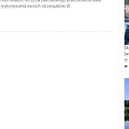
to wprowadzić do życia zawodowego pracowników kilka
dę wykonywania swoich obowiązków. W
Ek
[w