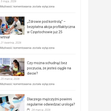
5 maja, 2026
Rusza
Możliwość komentowania
została wyłączona
miejski,
BEZPŁATNY
program
„Zdrowie pod kontrolą” –
rehabilitacji
dla
bezpłatna akcja profilaktyczna
seniorów!
w Częstochowie już 25
ietnia!
21 kwietnia, 2026
„Zdrowie
Możliwość komentowania
została wyłączona
pod
kontrolą”
–
Czy można schudnąć bez
bezpłatna
akcja
poczucia, że jesteś ciągle na
profilaktyczna
diecie?
w
25 marca, 2026
Częstochowie
już
Czy
Możliwość komentowania
została wyłączona
25
można
kwietnia!
schudnąć
bez
Dlaczego mężczyźni powinni
poczucia,
że
regularnie odwiedzać urologa?
jesteś
24 marca, 2026