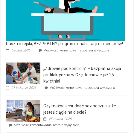
Rusza miejski, BEZPŁATNY program rehabilitacji dla seniorów!
Rusza
5 maja, 2026
Możliwość komentowania
została wyłączona
miejski,
BEZPŁATNY
program
„Zdrowie pod kontrolą” – bezpłatna akcja
rehabilitacji
dla
profilaktyczna w Częstochowie już 25
seniorów!
kwietnia!
„Zdrowie
21 kwietnia, 2026
Możliwość komentowania
została wyłączona
pod
kontrolą”
–
Czy można schudnąć bez poczucia, że
bezpłatna
akcja
jesteś ciągle na diecie?
profilaktyczna
25 marca, 2026
w
Czy
Możliwość komentowania
została wyłączona
Częstochowie
można
już