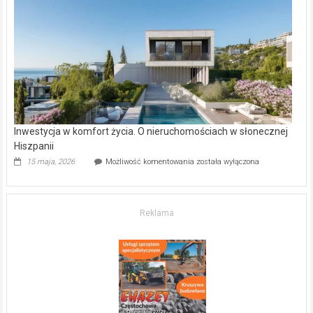
–
gdzie
kupić
mieszkanie?
Inwestycja w komfort życia. O nieruchomościach w słonecznej
Hiszpanii
Inwestycja
15 maja, 2026
Możliwość komentowania
została wyłączona
w komfort
życia.
O nieruchomościach
w słonecznej
Reklama
Hiszpanii