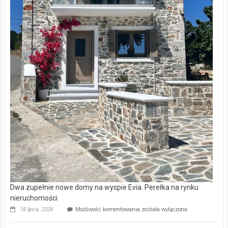
Dwa zupełnie nowe domy na wyspie Evia. Perełka na rynku
nieruchomości
Dwa
18 lipca, 2026
Możliwość komentowania
została wyłączona
zupełnie
nowe