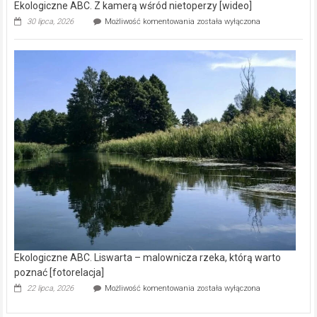
Ekologiczne ABC. Z kamerą wśród nietoperzy [wideo]
Ekologiczne
30 lipca, 2026
Możliwość komentowania
została wyłączona
ABC.
Z
kamerą
wśród
nietoperzy
[wideo]
Ekologiczne ABC. Liswarta – malownicza rzeka, którą warto
poznać [fotorelacja]
Ekologiczne
22 lipca, 2026
Możliwość komentowania
została wyłączona
ABC.
Liswarta