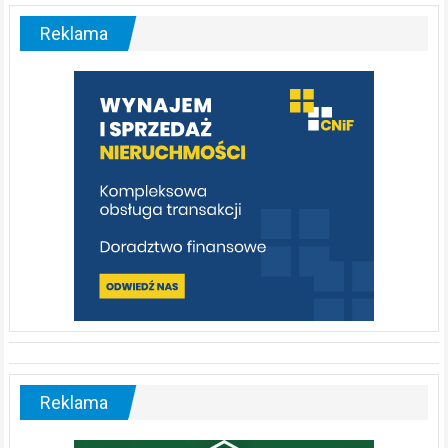
–
malownicza
Reklama
rzeka,
którą
warto
poznać
[fotorelacja]
Reklama