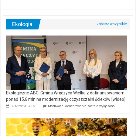
Ekologia
Ekologiczne ABC. Gmina Wręczyca Wielka z dofinansowaniem
ponad 15,6 mln na modernizację oczyszczalni ścieków [wideo]
Ekologiczne
4 sierpnia, 2026
Możliwość komentowania
została wyłączona
ABC.
Gmina
Wręczyca
Wielka
z
dofinansowaniem