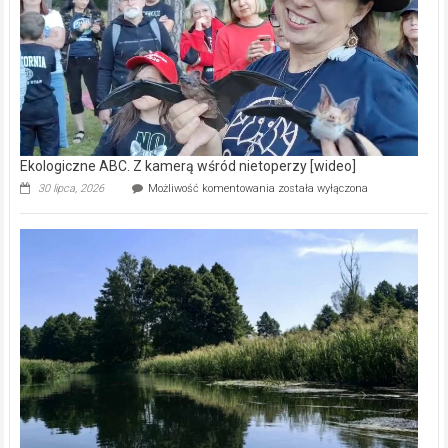
[wideo]
Ekologiczne ABC. Z kamerą wśród nietoperzy [wideo]
Ekologiczne
30 lipca, 2026
Możliwość komentowania
została wyłączona
ABC.
Z
kamerą
wśród
nietoperzy
[wideo]