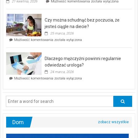
„Zdrowie
21 kwietnia, 2026
Możliwość komentowania
została wyłączona
pod
kontrolą”
–
Czy można schudnąć bez poczucia, że
bezpłatna
akcja
jesteś ciągle na diecie?
profilaktyczna
25 marca, 2026
w
Czy
Możliwość komentowania
została wyłączona
Częstochowie
można
już
schudnąć
25
bez
kwietnia!
Dlaczego mężczyźni powinni regularnie
poczucia,
że
odwiedzać urologa?
jesteś
24 marca, 2026
ciągle
Dlaczego
Możliwość komentowania
została wyłączona
na
mężczyźni
diecie?
powinni
regularnie
odwiedzać
urologa?
Dom