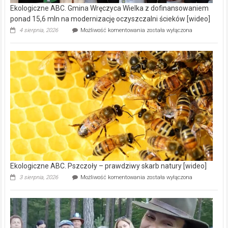
Ekologiczne ABC. Gmina Wręczyca Wielka z dofinansowaniem
ponad 15,6 mln na modernizację oczyszczalni ścieków [wideo]
Ekologiczne
4 sierpnia, 2026
Możliwość komentowania
została wyłączona
ABC.
Gmina
Wręczyca
Wielka
z
dofinansowaniem
ponad
15,6
mln
na
modernizację
oczyszczalni
ścieków
[wideo]
Ekologiczne ABC. Pszczoły – prawdziwy skarb natury [wideo]
Ekologiczne
3 sierpnia, 2026
Możliwość komentowania
została wyłączona
ABC.
Pszczoły
–
prawdziwy
skarb
natury