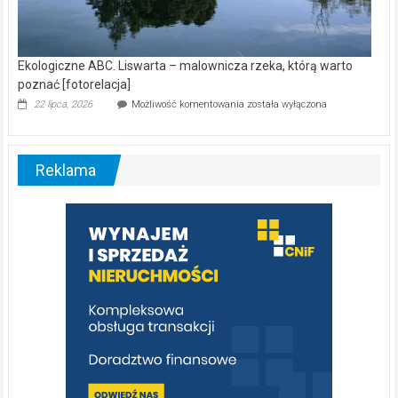
Ekologiczne ABC. Liswarta – malownicza rzeka, którą warto
poznać [fotorelacja]
Ekologiczne
22 lipca, 2026
Możliwość komentowania
została wyłączona
ABC.
Liswarta
–
malownicza
Reklama
rzeka,
którą
warto
poznać
[fotorelacja]