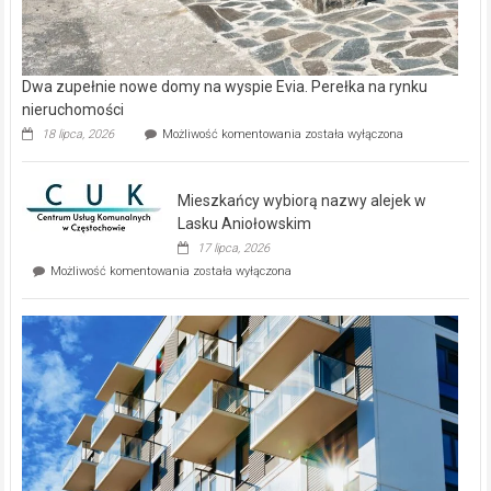
Dwa zupełnie nowe domy na wyspie Evia. Perełka na rynku
nieruchomości
Dwa
18 lipca, 2026
Możliwość komentowania
została wyłączona
zupełnie
nowe
domy
Mieszkańcy wybiorą nazwy alejek w
na
wyspie
Lasku Aniołowskim
Evia.
17 lipca, 2026
Perełka
Mieszkańcy
Możliwość komentowania
została wyłączona
na
wybiorą
rynku
nazwy
nieruchomości
alejek
w
Lasku
Aniołowskim