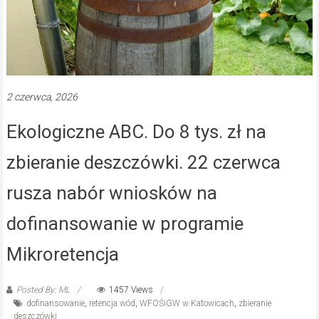
2 czerwca, 2026
Ekologiczne ABC. Do 8 tys. zł na
zbieranie deszczówki. 22 czerwca
rusza nabór wniosków na
dofinansowanie w programie
Mikroretencja
Posted By: ML
1457 Views
dofinansowanie
,
retencja wód
,
WFOŚiGW w Katowicach
,
zbieranie
deszczówki