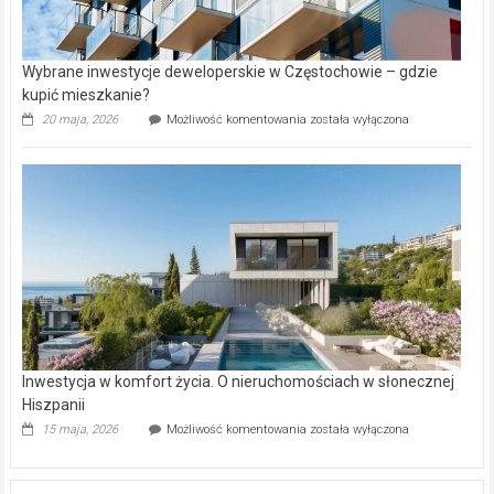
Wybrane inwestycje deweloperskie w Częstochowie – gdzie
kupić mieszkanie?
Wybrane
20 maja, 2026
Możliwość komentowania
została wyłączona
inwestycje
deweloperskie
w Częstochowie
–
gdzie
kupić
mieszkanie?
Inwestycja w komfort życia. O nieruchomościach w słonecznej
Hiszpanii
Inwestycja
15 maja, 2026
Możliwość komentowania
została wyłączona
w komfort
życia.
O nieruchomościach