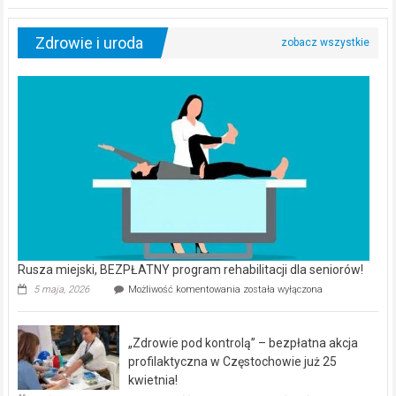
Zdrowie i uroda
Rusza miejski, BEZPŁATNY program rehabilitacji dla seniorów!
Rusza
5 maja, 2026
Możliwość komentowania
została wyłączona
miejski,
BEZPŁATNY
program
„Zdrowie pod kontrolą” – bezpłatna akcja
rehabilitacji
dla
profilaktyczna w Częstochowie już 25
seniorów!
kwietnia!