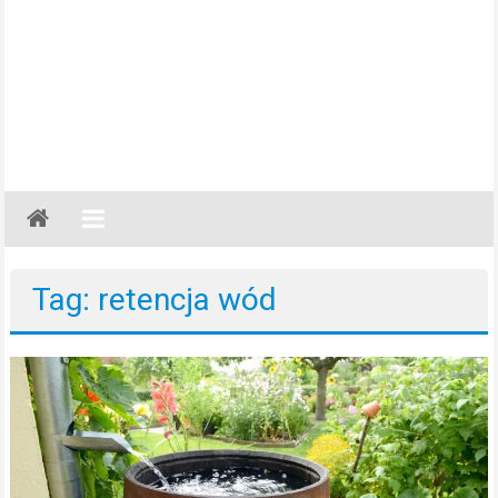
Gazeta
Regionalna
Częstochowa,
Tag: retencja wód
Kłobuck,
Lubliniec,
Myszków