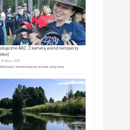
prawdziwy
skarb
natury
[wideo]
ologiczne ABC. Z kamerą wśród nietoperzy
ideo]
30 lipca, 2026
Ekologiczne
Możliwość komentowania
została wyłączona
ABC.
Z
kamerą
wśród
nietoperzy
[wideo]