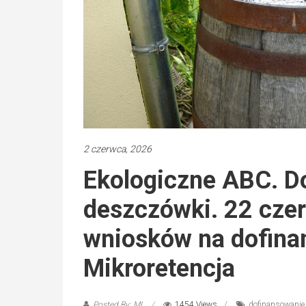
2 czerwca, 2026
Ekologiczne ABC. Do 
deszczówki. 22 cze
wniosków na dofina
Mikroretencja
Posted By: ML
1454 Views
dofinansowanie