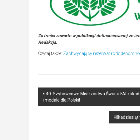
Za treści zawarte w publikacji dofinansowanej ze ś
Redakcja.
Czytaj także:
Zachwycający rezerwat rododendronó
Post
40. Szybowcowe Mistrzostwa Świata FAI zakoń
i medale dla Polski!
navigation
Kilkadziesiąt