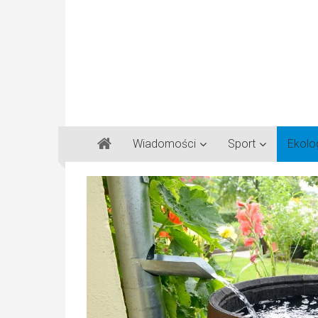
Gazeta
Wiadomości
Sport
Ekolo
Regionalna
Częstochowa,
Kłobuck,
Lubliniec,
Myszków