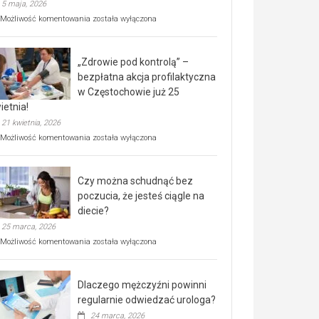
5 maja, 2026
Rusza
Możliwość komentowania
została wyłączona
miejski,
BEZPŁATNY
program
„Zdrowie pod kontrolą” –
rehabilitacji
dla
bezpłatna akcja profilaktyczna
seniorów!
w Częstochowie już 25
ietnia!
21 kwietnia, 2026
„Zdrowie
Możliwość komentowania
została wyłączona
pod
kontrolą”
–
Czy można schudnąć bez
bezpłatna
akcja
poczucia, że jesteś ciągle na
profilaktyczna
diecie?
w
25 marca, 2026
Częstochowie
już
Czy
Możliwość komentowania
została wyłączona
25
można
kwietnia!
schudnąć
bez
Dlaczego mężczyźni powinni
poczucia,
że
regularnie odwiedzać urologa?
jesteś
24 marca, 2026