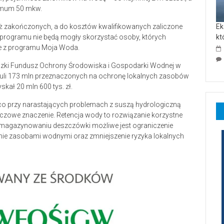
nimum 50 mkw.
uż zakończonych, a do kosztów kwalifikowanych zaliczone
Ek
Z programu nie będą mogły skorzystać osoby, których
kt
e z programu Moja Woda.
ódzki Fundusz Ochrony Środowiska i Gospodarki Wodnej w
puli 173 mln przeznaczonych na ochronę lokalnych zasobów
ał 20 mln 600 tys. zł.
 co przy narastających problemach z suszą hydrologiczną
owe znaczenie. Retencja wody to rozwiązanie korzystne
i magazynowaniu deszczówki możliwe jest ograniczenie
ie zasobami wodnymi oraz zmniejszenie ryzyka lokalnych