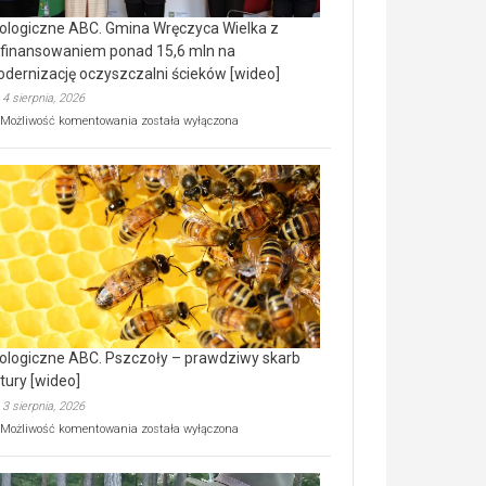
ologiczne ABC. Gmina Wręczyca Wielka z
finansowaniem ponad 15,6 mln na
dernizację oczyszczalni ścieków [wideo]
4 sierpnia, 2026
Ekologiczne
Możliwość komentowania
została wyłączona
ABC.
Gmina
Wręczyca
Wielka
z
dofinansowaniem
ponad
15,6
mln
na
modernizację
oczyszczalni
ścieków
ologiczne ABC. Pszczoły – prawdziwy skarb
[wideo]
tury [wideo]
3 sierpnia, 2026
Ekologiczne
Możliwość komentowania
została wyłączona
ABC.
Pszczoły
–