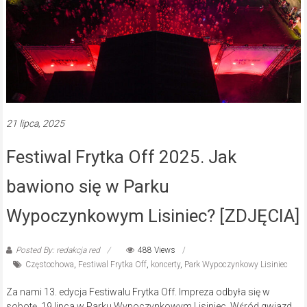
21 lipca, 2025
Festiwal Frytka Off 2025. Jak
bawiono się w Parku
Wypoczynkowym Lisiniec? [ZDJĘCIA]
Posted By: redakcja red
488 Views
Częstochowa
,
Festiwal Frytka Off
,
koncerty
,
Park Wypoczynkowy Lisiniec
Za nami 13. edycja Festiwalu Frytka Off. Impreza odbyła się w
sobotę, 19 lipca w Parku Wypoczynkowym Lisiniec. Wśród gwiazd