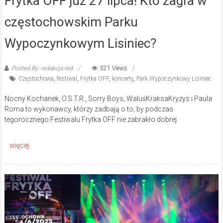
Frytka OFF już 27 lipca! Kto zagra w
częstochowskim Parku
Wypoczynkowym Lisiniec?
Posted By: redakcja red
521 Views
Częstochowa
,
festiwal
,
Frytka OFF
,
koncerty
,
Park Wypoczynkowy Lisiniec
Nocny Kochanek, O.S.T.R., Sorry Boys, WaluśKraksaKryzys i Paula
Roma to wykonawcy, którzy zadbają o to, by podczas
tegorocznego Festiwalu Frytka OFF nie zabrakło dobrej