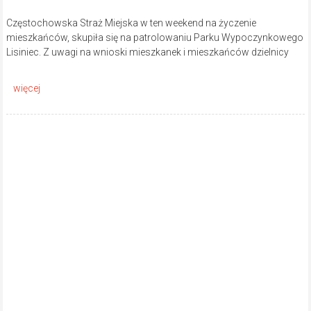
Posted By: Zuzanna Suliga
500 Views
Park Wypoczynkowy Lisiniec
,
piknik
,
polsailing
W najbliższą sobotę, 24 lipca, w Parku Wypoczynkowym „Lisiniec”
odbędzie się Polsailing Day, czyli ogólnodostępny Piknik Żeglarski.
Sobotnia impreza to wydarzenie towarzyszące ogólnopolskiemu
programowi
Ekologia