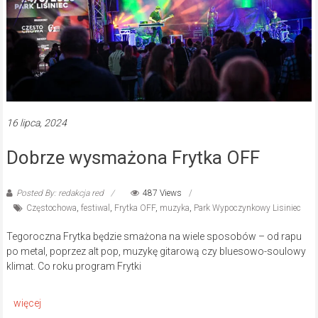
16 lipca, 2024
Dobrze wysmażona Frytka OFF
Posted By: redakcja red
487 Views
Częstochowa
,
festiwal
,
Frytka OFF
,
muzyka
,
Park Wypoczynkowy Lisiniec
Tegoroczna Frytka będzie smażona na wiele sposobów – od rapu
po metal, poprzez alt pop, muzykę gitarową czy bluesowo-soulowy
klimat. Co roku program Frytki