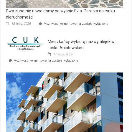
w komfort
życia.
O nieruchomościach
w słonecznej
Reklama
Hiszpanii
Copyright © 2026
Gazeta Regionalna
. Theme: ColorNews Pro by
ThemeGrill
. Powered by
WordPress
.