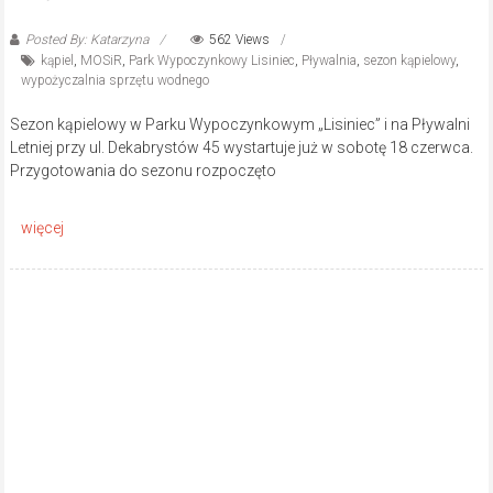
Posted By: Katarzyna
562 Views
kąpiel
,
MOSiR
,
Park Wypoczynkowy Lisiniec
,
Pływalnia
,
sezon kąpielowy
,
wypożyczalnia sprzętu wodnego
Sezon kąpielowy w Parku Wypoczynkowym „Lisiniec” i na Pływalni
Letniej przy ul. Dekabrystów 45 wystartuje już w sobotę 18 czerwca.
Przygotowania do sezonu rozpoczęto
23 maja, 2022
Wzmożone patrole strażników
miejskich w rejonie parku ,,Lisiniec”