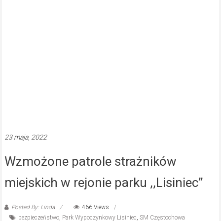
Posted By: Linda
466 Views
bezpieczeństwo
,
Park Wypoczynkowy Lisiniec
,
SM Częstochowa
Częstochowska Straż Miejska w ten weekend na życzenie
mieszkańców, skupiła się na patrolowaniu Parku Wypoczynkowego
Lisiniec. Z uwagi na wnioski mieszkanek i mieszkańców dzielnicy
22 lipca, 2021
Już w sobotę w Parku
Wypoczynkowym „Lisiniec” odbędzie
się piknik żeglarski