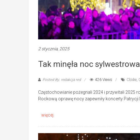
2 stycznia, 2025
Tak minęła noc sylwestrow
Posted By: redakcja red
426 Views
Clödie
,
Częstochowianie pożegnali 2024 i przywitali 2025 
Rockową oprawę nocy zapewniły koncerty Patrycji 