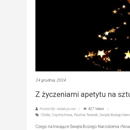
24 grudnia, 2024
Z życzeniami apetytu na szt
Posted By: redakcja red
427 Views
Clödie
,
Częstochowa
,
Paulina Taranek
,
Święta Bożego Naro
Czego na trwające Święta Bożego Narodzenia i Now