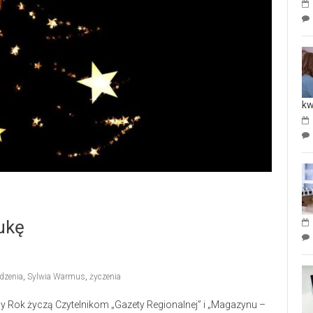
kw
ukę
dzenia
,
Sylwia Warmus
,
życzenia
y Rok życzą Czytelnikom „Gazety Regionalnej” i „Magazynu –