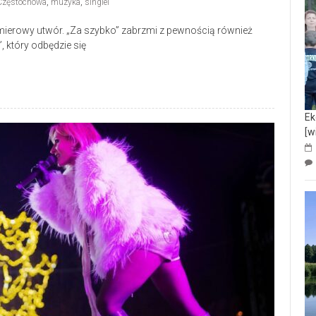
Częstochowa
,
muzyka
,
singiel
premierowy utwór. „Za szybko” zabrzmi z pewnością również
 który odbędzie się
Ek
[w