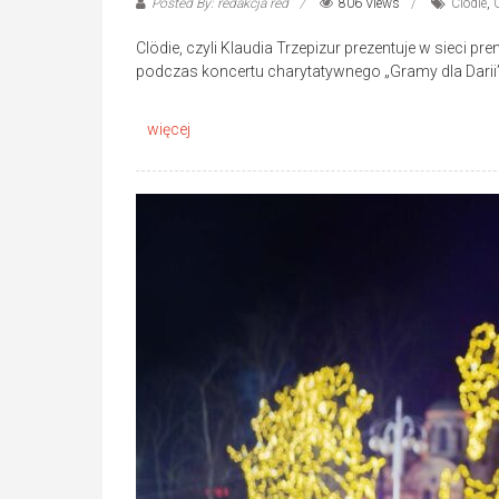
Posted By: redakcja red
806 Views
Clödie
,
Clödie, czyli Klaudia Trzepizur prezentuje w sieci 
podczas koncertu charytatywnego „Gramy dla Darii”,