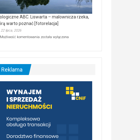
ologiczne ABC. Liswarta – malownicza rzeka,
órą warto poznać [fotorelacja]
22 lipca, 2026
Ekologiczne
Możliwość komentowania
została wyłączona
ABC.
Liswarta
–
malownicza
rzeka,
którą
Reklama
warto
poznać
[fotorelacja]