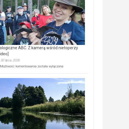
prawdziwy
skarb
natury
[wideo]
ologiczne ABC. Z kamerą wśród nietoperzy
ideo]
30 lipca, 2026
Ekologiczne
Możliwość komentowania
została wyłączona
ABC.
Z
kamerą
wśród
nietoperzy
[wideo]