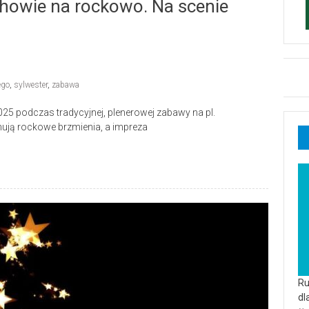
howie na rockowo. Na scenie
ego
,
sylwester
,
zabawa
5 podczas tradycyjnej, plenerowej zabawy na pl.
ją rockowe brzmienia, a impreza
Ru
dl