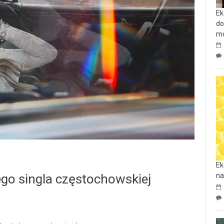
Ek
do
mo
Ek
ego singla częstochowskiej
na