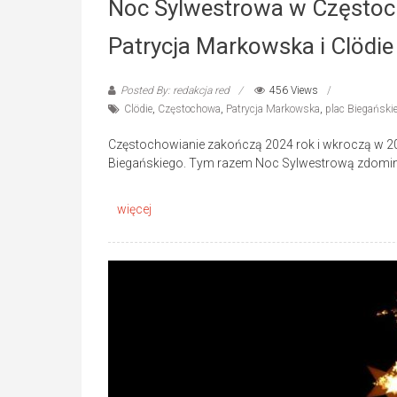
Noc Sylwestrowa w Częstoc
Patrycja Markowska i Clödie
Posted By: redakcja red
456 Views
Clödie
,
Częstochowa
,
Patrycja Markowska
,
plac Biegański
Częstochowianie zakończą 2024 rok i wkroczą w 202
Biegańskiego. Tym razem Noc Sylwestrową zdominu