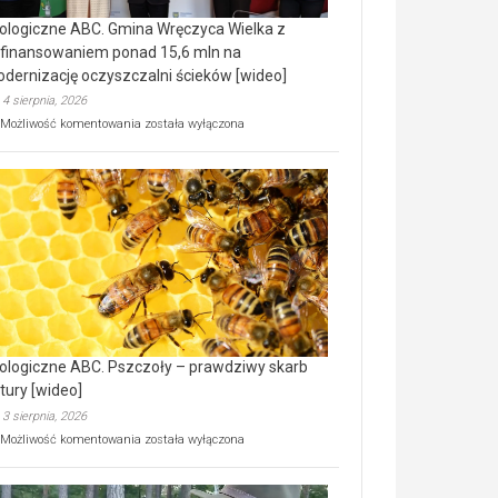
ologiczne ABC. Gmina Wręczyca Wielka z
finansowaniem ponad 15,6 mln na
dernizację oczyszczalni ścieków [wideo]
4 sierpnia, 2026
Ekologiczne
Możliwość komentowania
została wyłączona
ABC.
Gmina
Wręczyca
Wielka
z
dofinansowaniem
ponad
15,6
mln
na
modernizację
oczyszczalni
ścieków
ologiczne ABC. Pszczoły – prawdziwy skarb
[wideo]
tury [wideo]
3 sierpnia, 2026
Ekologiczne
Możliwość komentowania
została wyłączona
ABC.
Pszczoły
–