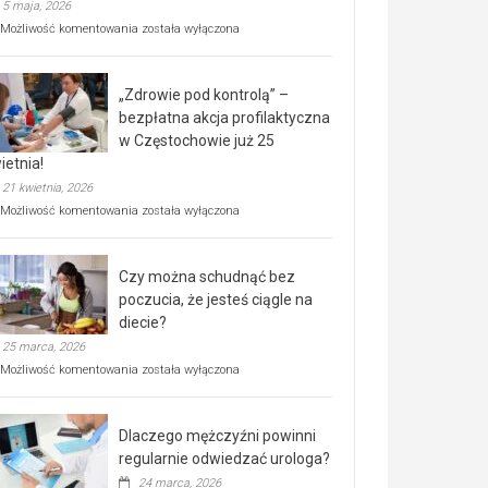
5 maja, 2026
Rusza
Możliwość komentowania
została wyłączona
miejski,
BEZPŁATNY
program
„Zdrowie pod kontrolą” –
rehabilitacji
dla
bezpłatna akcja profilaktyczna
seniorów!
w Częstochowie już 25
ietnia!
21 kwietnia, 2026
„Zdrowie
Możliwość komentowania
została wyłączona
pod
kontrolą”
–
Czy można schudnąć bez
bezpłatna
akcja
poczucia, że jesteś ciągle na
profilaktyczna
diecie?
w
25 marca, 2026
Częstochowie
już
Czy
Możliwość komentowania
została wyłączona
25
można
kwietnia!
schudnąć
bez
Dlaczego mężczyźni powinni
poczucia,
że
regularnie odwiedzać urologa?
jesteś
24 marca, 2026