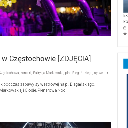
Ek
kt
a w Częstochowie [ZDJĘCIA]
Częstochowa
,
koncert
,
Patrycja Markowska
,
plac Biegańskiego
,
sylwester
rok podczas zabawy sylwestrowej na pl. Biegańskiego.
Markowskiej i Clödie. Plenerowa Noc