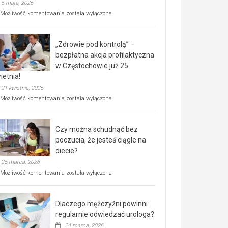
5 maja, 2026
Rusza
Możliwość komentowania
została wyłączona
miejski,
BEZPŁATNY
program
„Zdrowie pod kontrolą” –
rehabilitacji
dla
bezpłatna akcja profilaktyczna
seniorów!
w Częstochowie już 25
ietnia!
21 kwietnia, 2026
„Zdrowie
Możliwość komentowania
została wyłączona
pod
kontrolą”
–
Czy można schudnąć bez
bezpłatna
akcja
poczucia, że jesteś ciągle na
profilaktyczna
diecie?
w
25 marca, 2026
Częstochowie
już
Czy
Możliwość komentowania
została wyłączona
25
można
kwietnia!
schudnąć
bez
Dlaczego mężczyźni powinni
poczucia,
że
regularnie odwiedzać urologa?
jesteś
24 marca, 2026