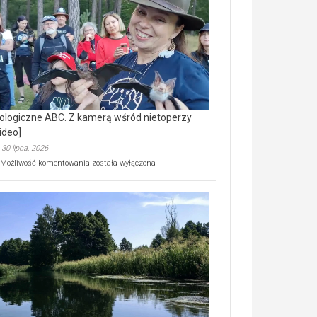
prawdziwy
skarb
natury
[wideo]
ologiczne ABC. Z kamerą wśród nietoperzy
ideo]
30 lipca, 2026
Ekologiczne
Możliwość komentowania
została wyłączona
ABC.
Z
kamerą
wśród
nietoperzy
[wideo]