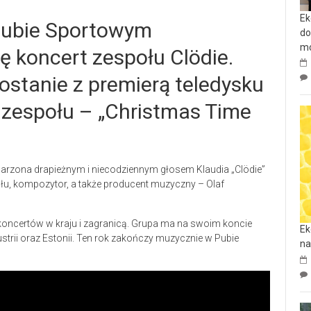
Ek
 Pubie Sportowym
do
mo
ę koncert zespołu Clödie.
stanie z premierą teledysku
zespołu – „Christmas Time
bdarzona drapieżnym i niecodziennym głosem Klaudia „Clödie”
połu, kompozytor, a także producent muzyczny – Olaf
koncertów w kraju i zagranicą. Grupa ma na swoim koncie
Ek
strii oraz Estonii. Ten rok zakończy muzycznie w Pubie
na