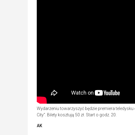
Wydarzeniu towarzyszyć będzie premiera teledysku
City”. Bilety kosztują 50 zł. Start o godz. 20.
AK