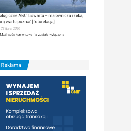
ologiczne ABC. Liswarta – malownicza rzeka,
órą warto poznać [fotorelacja]
22 lipca, 2026
Ekologiczne
Możliwość komentowania
została wyłączona
ABC.
Liswarta
–
malownicza
rzeka,
którą
Reklama
warto
poznać
[fotorelacja]