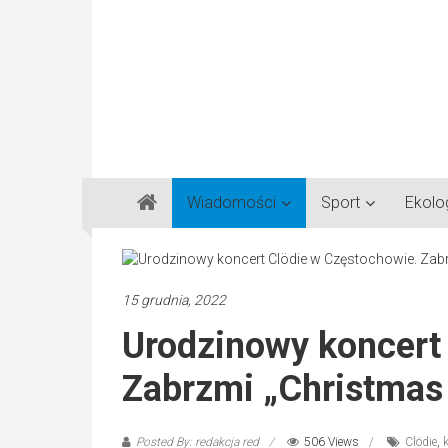
Gazeta
Wiadomości
Sport
Ekolo
Regionalna
Częstochowa,
Kłobuck,
Lubliniec,
15 grudnia, 2022
Myszków
Urodzinowy koncert
Zabrzmi „Christmas 
Posted By: redakcja red
506 Views
Clödie
,