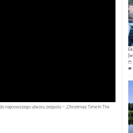
Ek
[w
 do najnowszego utworu zespołu – „Christmas Time In The