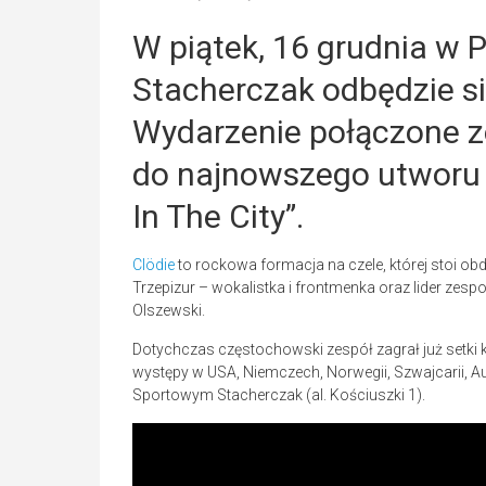
W piątek, 16 grudnia w
Stacherczak odbędzie si
Wydarzenie połączone zo
do najnowszego utworu 
In The City”.
Clödie
to rockowa formacja na czele, której stoi o
Trzepizur – wokalistka i frontmenka oraz lider zes
Olszewski.
Dotychczas częstochowski zespół zagrał już setki 
występy w USA, Niemczech, Norwegii, Szwajcarii, Au
Sportowym Stacherczak (al. Kościuszki 1).