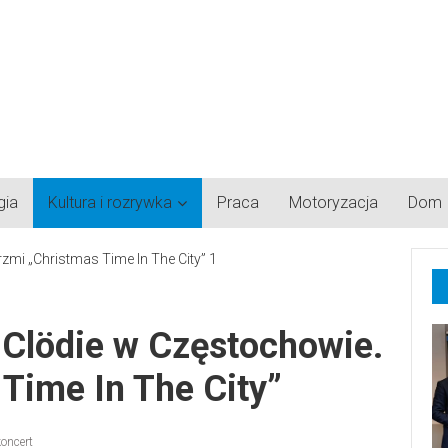
gia
Kultura i rozrywka
Praca
Motoryzacja
Dom
 Clödie w Częstochowie.
Time In The City”
koncert