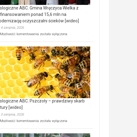
ologiczne ABC. Gmina Wręczyca Wielka z
finansowaniem ponad 15,6 mln na
dernizację oczyszczalni ścieków [wideo]
4 sierpnia, 2026
Ekologiczne
Możliwość komentowania
została wyłączona
ABC.
Gmina
Wręczyca
Wielka
z
dofinansowaniem
ponad
15,6
mln
na
modernizację
oczyszczalni
ścieków
ologiczne ABC. Pszczoły – prawdziwy skarb
[wideo]
tury [wideo]
3 sierpnia, 2026
Ekologiczne
Możliwość komentowania
została wyłączona
ABC.
Pszczoły
–