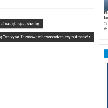
Ek
kt
rać najpiękniejszą choinkę!
nią Tworzywo. To zabawa w bożonarodzeniowym klimacie!