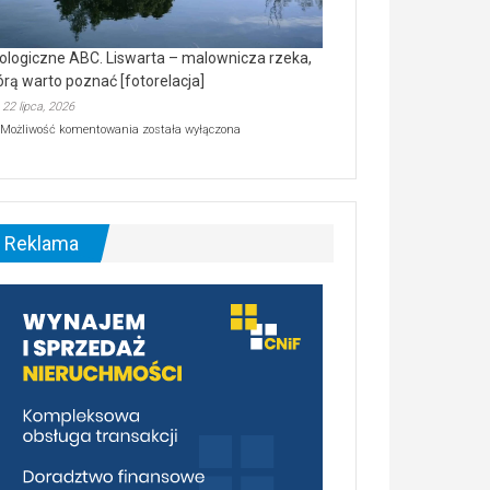
ologiczne ABC. Liswarta – malownicza rzeka,
órą warto poznać [fotorelacja]
22 lipca, 2026
Ekologiczne
Możliwość komentowania
została wyłączona
ABC.
Liswarta
–
malownicza
rzeka,
którą
Reklama
warto
poznać
[fotorelacja]