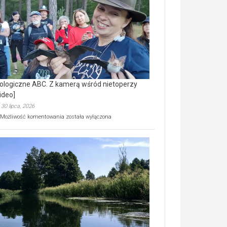
prawdziwy
skarb
natury
[wideo]
ologiczne ABC. Z kamerą wśród nietoperzy
ideo]
30 lipca, 2026
Ekologiczne
Możliwość komentowania
została wyłączona
ABC.
Z
kamerą
wśród
nietoperzy
[wideo]