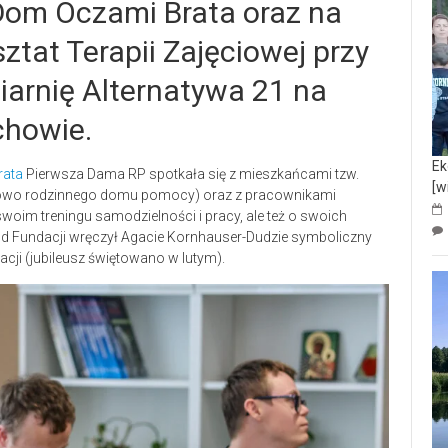
Dom Oczami Brata oraz na
tat Terapii Zajęciowej przy
wiarnię Alternatywa 21 na
chowie.
Ek
rata
Pierwsza Dama RP spotkała się z mieszkańcami tzw.
[w
owo rodzinnego domu pomocy) oraz z pracownikami
woim treningu samodzielności i pracy, ale też o swoich
ząd Fundacji wręczył Agacie Kornhauser-Dudzie symboliczny
acji (jubileusz świętowano w lutym).