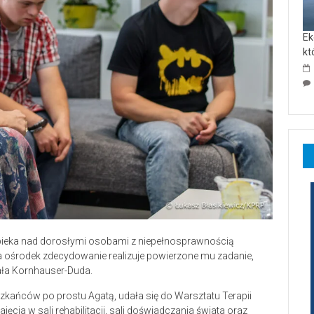
Ek
kt
: opieka nad dorosłymi osobami z niepełnosprawnością
wa ośrodek zdecydowanie realizuje powierzone mu zadanie,
ała Kornhauser-Duda.
kańców po prostu Agatą, udała się do Warsztatu Terapii
ajęcia w sali rehabilitacji, sali doświadczania świata oraz