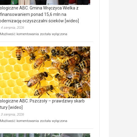
ologiczne ABC. Gmina Wręczyca Wielka z
finansowaniem ponad 15,6 mln na
dernizację oczyszczalni ścieków [wideo]
4 sierpnia, 2026
Ekologiczne
Możliwość komentowania
została wyłączona
ABC.
Gmina
Wręczyca
Wielka
z
dofinansowaniem
ponad
15,6
mln
na
modernizację
oczyszczalni
ścieków
ologiczne ABC. Pszczoły – prawdziwy skarb
[wideo]
tury [wideo]
3 sierpnia, 2026
Ekologiczne
Możliwość komentowania
została wyłączona
ABC.
Pszczoły
–