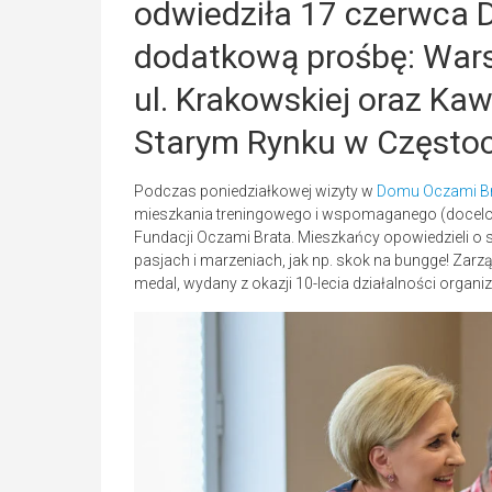
odwiedziła 17 czerwca 
dodatkową prośbę: Warsz
ul. Krakowskiej oraz Ka
Starym Rynku w Często
Podczas poniedziałkowej wizyty w
Domu Oczami B
mieszkania treningowego i wspomaganego (docel
Fundacji Oczami Brata. Mieszkańcy opowiedzieli o s
pasjach i marzeniach, jak np. skok na bungge! Zar
medal, wydany z okazji 10-lecia działalności organiz