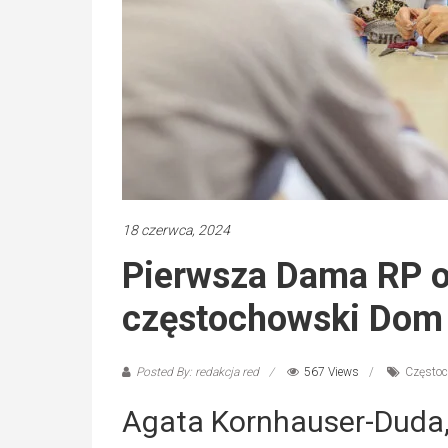
18 czerwca, 2024
Pierwsza Dama RP o
częstochowski Dom
Posted By: redakcja red
567 Views
Często
Agata Kornhauser-Duda