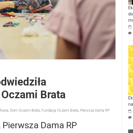
Ek
do
mo
dwiedziła
 Oczami Brata
Ek
na
chowa
,
Dom Oczami Brata
,
Fundacja Oczami Brata
,
Pierwsza Dama RP
, Pierwsza Dama RP