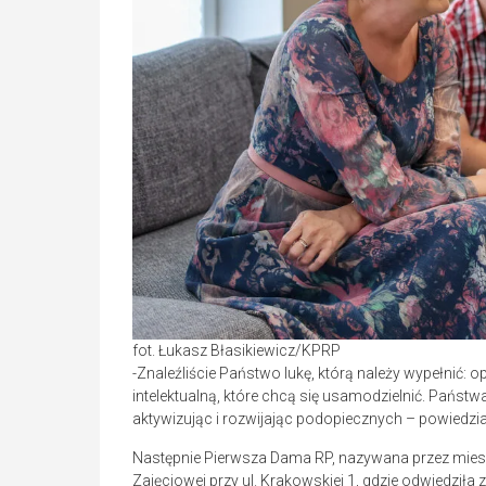
fot. Łukasz Błasikiewicz/KPRP
-Znaleźliście Państwo lukę, którą należy wypełnić
intelektualną, które chcą się usamodzielnić. Państ
aktywizując i rozwijając podopiecznych – powiedzi
Następnie Pierwsza Dama RP, nazywana przez miesz
Zajęciowej przy ul. Krakowskiej 1, gdzie odwiedziła z