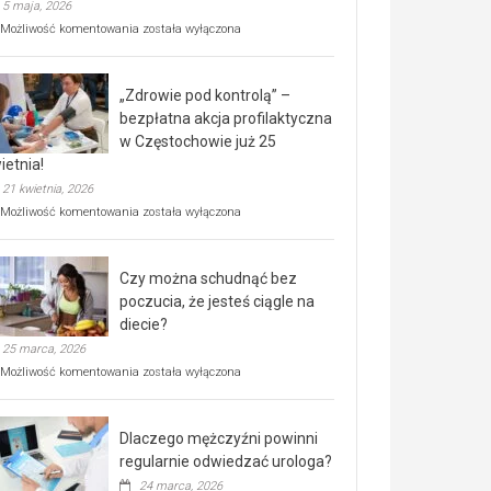
5 maja, 2026
Rusza
Możliwość komentowania
została wyłączona
miejski,
BEZPŁATNY
program
„Zdrowie pod kontrolą” –
rehabilitacji
dla
bezpłatna akcja profilaktyczna
seniorów!
w Częstochowie już 25
ietnia!
21 kwietnia, 2026
„Zdrowie
Możliwość komentowania
została wyłączona
pod
kontrolą”
–
Czy można schudnąć bez
bezpłatna
akcja
poczucia, że jesteś ciągle na
profilaktyczna
diecie?
w
25 marca, 2026
Częstochowie
już
Czy
Możliwość komentowania
została wyłączona
25
można
kwietnia!
schudnąć
bez
Dlaczego mężczyźni powinni
poczucia,
że
regularnie odwiedzać urologa?
jesteś
24 marca, 2026