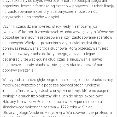
przypadkach tylko szybkie wdrożenie bardzo obciążającego dla
organizmu leczenia farmakologicznego w połączeniu z rehabilitacją,
np. zastosowaniem komory hiperbarycznej, może pomóc
przywrócić słuch choćby w części.
Czynnik czasu działa również wtedy, kiedy nie możemy już
„wskrzesić” komórek zmysłowych w uchu wewnętrznym. Wówczas
pozostaje nam jedynie protezowanie, czyli zastosowanie aparatów
słuchowych. Wtedy nie powinniśmy z tym zwlekać zbyt długo,
ponieważ nieużywana droga słuchowa, którą przekazywany jest
impuls nerwowy z ucha do kory mózgu, zaczyna ulegać
degeneracji, i ze względu na długi czas jej nieużywania, nawet
najdroższe aparaty słuchowe nie będą w stanie zapewnić nam
poprawy słyszenia.
W przypadku bardzo głębokiego obustronnego niedosłuchu istnieje
możliwość wszczepienia podczas operacji otochirurgicznej
implantu ślimakowego. Jest to urządzenie, dzięki któremu pacjent
zyskuje nie słuch fizjologiczny, ale słuch do niego jakościowo
zbliżony. Pierwsza w Polsce operacja wszczepienia implantu
ślimakowego wykonana została w 1992 roku w Klinice
Otolaryngologii Akademii Medycznej w Warszawie przez profesora