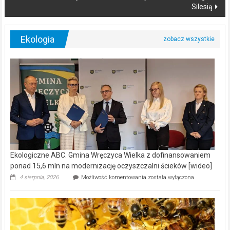
Silesią
Ekologia
Ekologiczne ABC. Gmina Wręczyca Wielka z dofinansowaniem
ponad 15,6 mln na modernizację oczyszczalni ścieków [wideo]
Ekologiczne
4 sierpnia, 2026
Możliwość komentowania
została wyłączona
ABC.
Gmina
Wręczyca
Wielka
z
dofinansowaniem