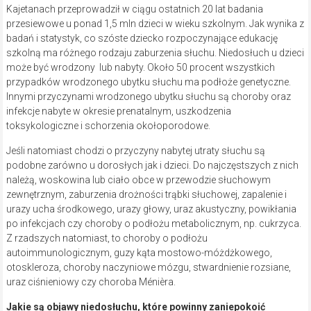
Kajetanach przeprowadził w ciągu ostatnich 20 lat badania
przesiewowe u ponad 1,5 mln dzieci w wieku szkolnym. Jak wynika z
badań i statystyk, co szóste dziecko rozpoczynające edukację
szkolną ma różnego rodzaju zaburzenia słuchu. Niedosłuch u dzieci
może być wrodzony lub nabyty. Około 50 procent wszystkich
przypadków wrodzonego ubytku słuchu ma podłoże genetyczne.
Innymi przyczynami wrodzonego ubytku słuchu są choroby oraz
infekcje nabyte w okresie prenatalnym, uszkodzenia
toksykologiczne i schorzenia okołoporodowe.
Jeśli natomiast chodzi o przyczyny nabytej utraty słuchu są
podobne zarówno u dorosłych jak i dzieci. Do najczęstszych z nich
należą, woskowina lub ciało obce w przewodzie słuchowym
zewnętrznym, zaburzenia drożności trąbki słuchowej, zapalenie i
urazy ucha środkowego, urazy głowy, uraz akustyczny, powikłania
po infekcjach czy choroby o podłożu metabolicznym, np. cukrzyca.
Z rzadszych natomiast, to choroby o podłożu
autoimmunologicznym, guzy kąta mostowo-móżdżkowego,
otoskleroza, choroby naczyniowe mózgu, stwardnienie rozsiane,
uraz ciśnieniowy czy choroba Ménièra.
Jakie są objawy niedosłuchu, które
powinny zaniepokoić