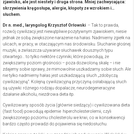
zjawisko, ale jest niestety i druga strona. Mniej zachwycająca:
skrzywienia kręgosłupa, alergie, kłopoty ze wzrokiem i…
słuchem.
Dr n. med., laryngolog Krzysztof Orłowski
: – Tak to prawda,
rozwój cywilizacji jest niewątpliwie pozytywnym zjawiskiem, niesie
jednak ze sobą zwiększone narażenie na hałas. Nadmierny zgiełk na
ulicach, w pracy, w otaczającym nas środowisku. Słuchanie głośnej
muzyki, a zwłaszcza używanie słuchawek dousznych typu
otwartego… to tylko niektóre czynniki, które powodują, że
zwiększamy poziom głośności – poza dozwoloną skalę – i nie
zdajemy sobie sprawy, że mimowolnie uszkadzamy sobie słuch. Ale
nie tylko nadmierny hałas jest uszkadzającą słuch „zdobyczą
cywilizacyjną”. Kolejną cywilizacyjną przyczyną osłabiającą słuch
są używki: różnego rodzaju dopalacze, neurodegeneracyjne
działanie alkoholu, niezdrowa dieta itp.
Cywilizowany sposób życia (głównie siedzący) i cywilizowana dieta
(fast food) powodują epidemie hipercholesterolemii, czyli
zwiększonego poziomu cholesterolu we krwi, co w konsekwencji
bardzo często prowadzi do pojawienia się niedosłuchu.