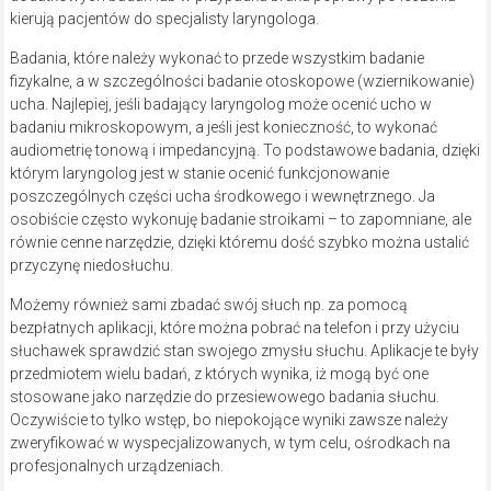
kierują pacjentów do specjalisty laryngologa.
Badania, które należy wykonać to przede wszystkim badanie
fizykalne, a w szczególności badanie otoskopowe (wziernikowanie)
ucha. Najlepiej, jeśli badający laryngolog może ocenić ucho w
badaniu mikroskopowym, a jeśli jest konieczność, to wykonać
audiometrię tonową i impedancyjną. To podstawowe badania, dzięki
którym laryngolog jest w stanie ocenić funkcjonowanie
poszczególnych części ucha środkowego i wewnętrznego. Ja
osobiście często wykonuję badanie stroikami – to zapomniane, ale
równie cenne narzędzie, dzięki któremu dość szybko można ustalić
przyczynę niedosłuchu.
Możemy również sami zbadać swój słuch np. za pomocą
bezpłatnych aplikacji, które można pobrać na telefon i przy użyciu
słuchawek sprawdzić stan swojego zmysłu słuchu. Aplikacje te były
przedmiotem wielu badań, z których wynika, iż mogą być one
stosowane jako narzędzie do przesiewowego badania słuchu.
Oczywiście to tylko wstęp, bo niepokojące wyniki zawsze należy
zweryfikować w wyspecjalizowanych, w tym celu, ośrodkach na
profesjonalnych urządzeniach.