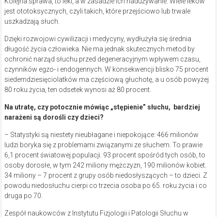
Kolejna sprawa, to leki, a w zasadzie ich nadużywanie. Wiele leków
jest ototoksycznych, czyli takich, które przejściowo lub trwale
uszkadzają słuch.
Dzięki rozwojowi cywilizacji i medycyny, wydłużyła się średnia
długość życia człowieka. Nie ma jednak skutecznych metod by
ochronić narząd słuchu przed degeneracyjnym wpływem czasu,
czynników egzo- i endogennych. W konsekwencji blisko 75 procent
siedemdziesięciolatków ma częściową głuchotę, a u osób powyżej
80 roku życia, ten odsetek wynosi aż 80 procent.
Na utratę, czy potocznie mówiąc
„stępienie” słuchu, bardziej
narażeni są dorośli czy dzieci?
– Statystyki są niestety nieubłagane i niepokojące: 466 milionów
ludzi boryka się z problemami związanymi ze słuchem. To prawie
6,1 procent światowej populacji. 93 procent spośród tych osób, to
osoby dorosłe, w tym 242 miliony mężczyzn, 190 milionów kobiet.
34 miliony – 7 procent z grupy osób niedosłyszących – to dzieci. Z
powodu niedosłuchu cierpi co trzecia osoba po 65. roku życia i co
druga po 70.
Zespół naukowców z Instytutu Fizjologii i Patologii Słuchu w