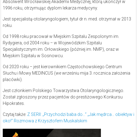
Absolwent Wrocławskiej Akademii Medycznej, którą ukończył w
1996 roku, otrzymując dyplom lekarza medycyny.
Jest specjalistą-otolaryngologiem, tytuł dr n. med. otrzymał w 2013
roku.
Od 1998 roku pracował w Miejskim Szpitalu Zespolonym im.
Rydygiera, od 2004 roku – w Wojewódzkim Szpitalu
Specjalistycznym im. Orłowskiego (później im. NMP), oraz w
Miejskim Szpitalu w Sosnowcu.
Od 2020 roku – jest kierownikiem Częstochowskiego Centrum
Słuchu i Mowy MEDINCUS (we wrześniu mija 3. rocznica założenia
placówki).
Jest członkiem Polskiego Towarzystwa Otolaryngologicznego.
Został zgłoszony przez pacjentów do prestiżowego Konkursu
Hipokrates.
Czytaj także:
Z SERII: „Przychodzi baba do…” „Jak mędrca… obiektyw i
oko!” Rozmowa z Krzysztofem Muskalskim