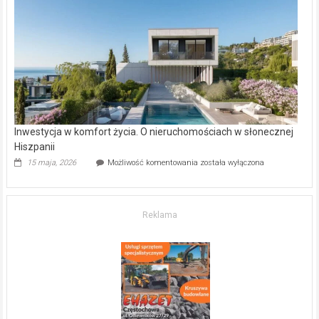
–
gdzie
kupić
mieszkanie?
Inwestycja w komfort życia. O nieruchomościach w słonecznej
Hiszpanii
Inwestycja
15 maja, 2026
Możliwość komentowania
została wyłączona
w komfort
życia.
O nieruchomościach
w słonecznej
Reklama
Hiszpanii