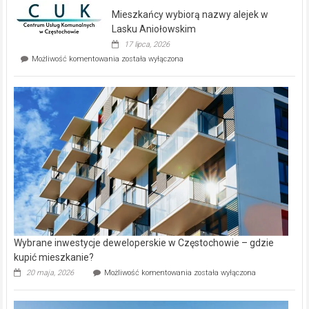
domy
Mieszkańcy wybiorą nazwy alejek w
na
wyspie
Lasku Aniołowskim
Evia.
17 lipca, 2026
Perełka
Mieszkańcy
Możliwość komentowania
została wyłączona
na
wybiorą
rynku
nazwy
nieruchomości
alejek
w
Lasku
Aniołowskim
Wybrane inwestycje deweloperskie w Częstochowie – gdzie
kupić mieszkanie?
Wybrane
20 maja, 2026
Możliwość komentowania
została wyłączona
inwestycje
deweloperskie
w Częstochowie