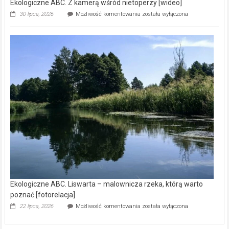
Ekologiczne ABC. Z kamerą wśród nietoperzy [wideo]
Ekologiczne
30 lipca, 2026
Możliwość komentowania
została wyłączona
ABC.
Z
kamerą
wśród
nietoperzy
[wideo]
Ekologiczne ABC. Liswarta – malownicza rzeka, którą warto
poznać [fotorelacja]
Ekologiczne
22 lipca, 2026
Możliwość komentowania
została wyłączona
ABC.
Liswarta