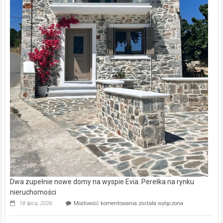
Dwa zupełnie nowe domy na wyspie Evia. Perełka na rynku
nieruchomości
Dwa
18 lipca, 2026
Możliwość komentowania
została wyłączona
zupełnie
nowe