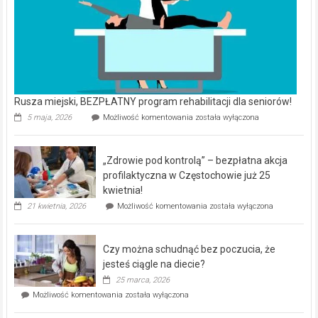
Rusza miejski, BEZPŁATNY program rehabilitacji dla seniorów!
Rusza
5 maja, 2026
Możliwość komentowania
została wyłączona
miejski,
BEZPŁATNY
program
„Zdrowie pod kontrolą” – bezpłatna akcja
rehabilitacji
dla
profilaktyczna w Częstochowie już 25
seniorów!
kwietnia!
„Zdrowie
21 kwietnia, 2026
Możliwość komentowania
została wyłączona
pod
kontrolą”
–
Czy można schudnąć bez poczucia, że
bezpłatna
akcja
jesteś ciągle na diecie?
profilaktyczna
25 marca, 2026
w
Czy
Możliwość komentowania
została wyłączona
Częstochowie
można
już
schudnąć