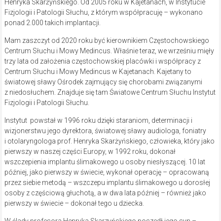
Henryka Skarżyńskiego. Od 2005 roku w Kajetanach, w Instytucie
Fizjologii i Patologii Słuchu, z którym współpracuję – wykonano
ponad 2.000 takich implantacji.
Mam zaszczyt od 2020 roku być kierownikiem Częstochowskiego
Centrum Słuchu i Mowy Medincus. Właśnie teraz, we wrześniu mięły
trzy lata od założenia częstochowskiej placówki i współpracy z
Centrum Słuchu i Mowy Medincus w Kajetanach. Kajetany to
światowej sławy Ośrodek zajmujący się chorobami związanymi
z niedosłuchem. Znajduje się tam Światowe Centrum Słuchu Instytut
Fizjologii i Patologii Słuchu.
Instytut powstał w 1996 roku dzięki staraniom, determinacji i
wizjonerstwu jego dyrektora, światowej sławy audiologa, foniatry
i otolaryngologa prof. Henryka Skarżyńskiego, człowieka, który jako
pierwszy w naszej części Europy, w 1992 roku, dokonał
wszczepienia implantu ślimakowego u osoby niesłyszącej. 10 lat
później, jako pierwszy w świecie, wykonał operację – opracowaną
przez siebie metodą – wszczepu implantu ślimakowego u dorosłej
osoby z częściową głuchotą, a w dwa lata później – również jako
pierwszy w świecie – dokonał tego u dziecka.