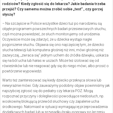
rodziców? Kiedy zgłosić się do lekarza? Jakie badania trzeba
przejść? Czy samemu można zrobić sobie „test” , czy gorzej
słyszę?
– Na szczęście w Polsce wszystkie dzieci tuż po narodzeniu są
objęte programem powszechnych badań przesiewowych słuchu,
czyli można powiedzieć, że słuch monitorujemy od urodzenia.
Oczywiście może się zdarzyć, że u dziecka wystąpi nagłe
pogorszenie słuchu. Objawia się ono najczęściej tym, że dziecko
słucha telewizji lub komputera głośniej niż inni, mówi głośniej niż
zazwyczaj, „zwraca się” jednym uchem do źródła dźwięku, uskarża
się na ból ucha lub hałas w uszach. Może też izolować się od
rówieśników lub nie reagować gdy się do niego mówi, albo prosić o
powtórzenie wypowiedzi.
Warto też zainteresować się kiedy dziecko przekręca słowa lub
niewyraźnie mówi. Gdy zauważymy podobny objaw powinniśmy jak
najszybciej zgłosić się do pediatry czy lekarza POZ. Mogą
rozpoznać przyczyny i dolegliwości powodujące niedosłuch, np.
woskowinę blokującą przewód słuchowy czy zapalenie ucha
środkowego. Natomiast w sytuacji wymagającej przeprowadzenia
dodatkowych badań lub w przypadku braku poprawy po leczeniu