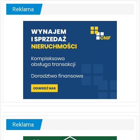
–
malownicza
Reklama
rzeka,
którą
warto
poznać
[fotorelacja]
Reklama