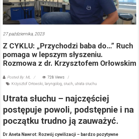
27 października, 2023
Z CYKLU: „Przychodzi baba do…” Ruch
pomaga w lepszym słyszeniu.
Rozmowa z dr. Krzysztofem Orłowskim
Posted By: ML
728 Views
Krzysztof Orłowski
,
laryngolog
,
słuch
,
utrata słuchu
Utrata słuchu – najczęściej
postępuje powoli, podstępnie i na
początku trudno ją zauważyć.
Dr Aneta Nawrot: Rozwój cywilizacji – bardzo pozytywne