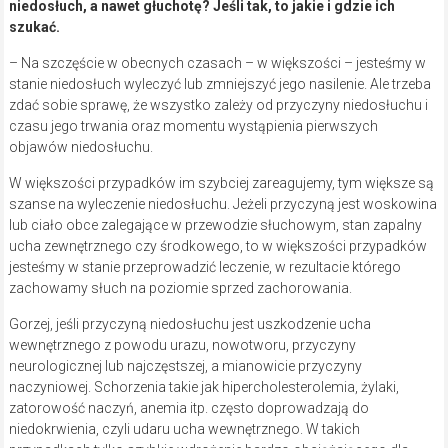
niedosłuch, a nawet głuchotę? Jeśli tak, to jakie i gdzie ich
szukać.
– Na szczęście w obecnych czasach – w większości – jesteśmy w
stanie niedosłuch wyleczyć lub zmniejszyć jego nasilenie. Ale trzeba
zdać sobie sprawę, że wszystko zależy od przyczyny niedosłuchu i
czasu jego trwania oraz momentu wystąpienia pierwszych
objawów niedosłuchu.
W większości przypadków im szybciej zareagujemy, tym większe są
szanse na wyleczenie niedosłuchu. Jeżeli przyczyną jest woskowina
lub ciało obce zalegające w przewodzie słuchowym, stan zapalny
ucha zewnętrznego czy środkowego, to w większości przypadków
jesteśmy w stanie przeprowadzić leczenie, w rezultacie którego
zachowamy słuch na poziomie sprzed zachorowania.
Gorzej, jeśli przyczyną niedosłuchu jest uszkodzenie ucha
wewnętrznego z powodu urazu, nowotworu, przyczyny
neurologicznej lub najczęstszej, a mianowicie przyczyny
naczyniowej. Schorzenia takie jak hipercholesterolemia, żylaki,
zatorowość naczyń, anemia itp. często doprowadzają do
niedokrwienia, czyli udaru ucha wewnętrznego. W takich