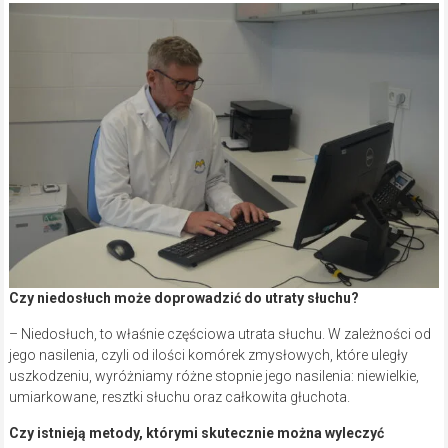
Czy niedosłuch może doprowadzić do utraty słuchu?
– Niedosłuch, to właśnie częściowa utrata słuchu. W zależności od
jego nasilenia, czyli od ilości komórek zmysłowych, które uległy
uszkodzeniu, wyróżniamy różne stopnie jego nasilenia: niewielkie,
umiarkowane, resztki słuchu oraz całkowita głuchota.
Czy istnieją metody, którymi
skutecznie można wyleczyć