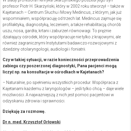
W ślady profesora Henryka Skarzyńskiego poszedł jego syn –
profesor Piotr H. Skarżyński, który w 2002 roku stworzył – także w
Kajetanach – Centrum Słuchu i Mowy Medincus, z którym, jak już
wspomniałem, współpracuję od trzech lat. Medincus zajmuje się
profilaktyką, diagnostyką, leczeniem, a także rehabilitacją chorób
uszu, nosa, gardła, krtani i zaburzeń równowagi. To prężnie
działający ośrodek, który współpracuje nie tylko z krajowymi, ale
również zagranicznymi Instytutami badawczo-rozwojowymi z
dziedziny otolaryngologii, audiologii i foniatrii.
Czy w takiej sytuacji, w razie konieczności przeprowadzenia
zabiegu czy poszerzonej diagnostyki, Pana pacjenci mogą
liczyć np. na konsultacje w ośrodkach w Kajetanach?
– Naturalnie, po spełnieniu wszystkich procedur. Współpraca z
Kajetanami każdemu z laryngologów – jeśli tylko chcą – daje wiele
możliwości. A najważniejszą z nich jest pomoc pacjentowi w
odzyskaniu zdrowia i sprawności.
Dziękuję za rozmowę.
Dr n. med. Krzysztof Orłowski