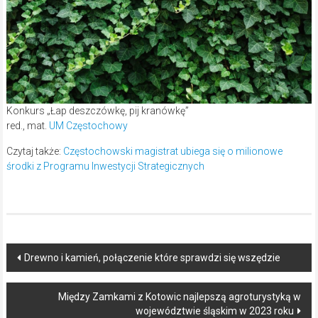
Konkurs „Łap deszczówkę, pij kranówkę”
red., mat.
UM Częstochowy
Czytaj także:
Częstochowski magistrat ubiega się o milionowe
środki z Programu Inwestycji Strategicznych
Post
Drewno i kamień, połączenie które sprawdzi się wszędzie
navigation
Między Zamkami z Kotowic najlepszą agroturystyką w
województwie śląskim w 2023 roku