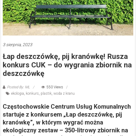
3 sierpnia, 2023
Łap deszczówkę, pij kranówkę! Rusza
konkurs CUK – do wygrania zbiornik na
deszczówkę
Posted By: ML
550 Views
ekologia
,
konkurs
,
plastik
,
woda z kranu
Częstochowskie Centrum Usług Komunalnych
startuje z konkursem „Łap deszczówkę, pij
kranówkę”, w którym wygrać można
ekologiczny zestaw – 350-litrowy zbiornik na