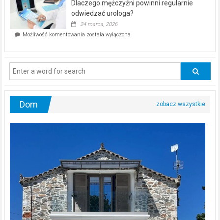
Dlaczego mężczyźni powinni regularnie
poczucia,
że
odwiedzać urologa?
jesteś
24 marca, 2026
ciągle
Dlaczego
Możliwość komentowania
została wyłączona
na
mężczyźni
diecie?
powinni
regularnie
odwiedzać
urologa?
Dom