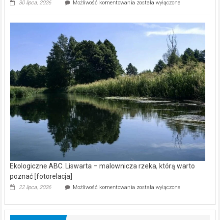
Ekologiczne
30 lipca, 2026
Możliwość komentowania
została wyłączona
ABC.
Z
kamerą
wśród
nietoperzy
[wideo]
Ekologiczne ABC. Liswarta – malownicza rzeka, którą warto
poznać [fotorelacja]
Ekologiczne
22 lipca, 2026
Możliwość komentowania
została wyłączona
ABC.
Liswarta
–
malownicza