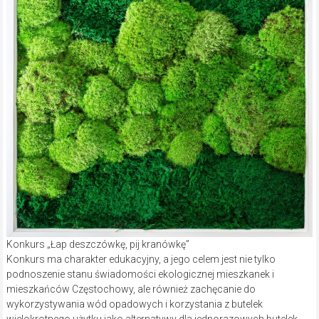
Konkurs „Łap deszczówkę, pij kranówkę”
Konkurs ma charakter edukacyjny, a jego celem jest nie tylko
podnoszenie stanu świadomości ekologicznej mieszkanek i
mieszkańców Częstochowy, ale również zachęcanie do
wykorzystywania wód opadowych i korzystania z butelek
wielokrotnego użytku jako alternatywy dla jednorazowych butelek