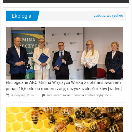
Ekologia
Ekologiczne ABC. Gmina Wręczyca Wielka z dofinansowaniem
ponad 15,6 mln na modernizację oczyszczalni ścieków [wideo]
Ekologiczne
4 sierpnia, 2026
Możliwość komentowania
została wyłączona
ABC.
Gmina
Wręczyca
Wielka
z
dofinansowaniem
ponad