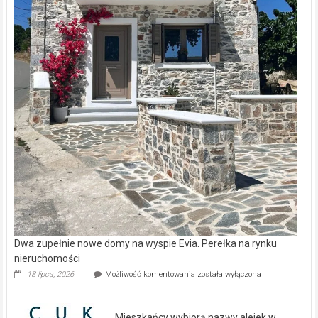
Dwa zupełnie nowe domy na wyspie Evia. Perełka na rynku
nieruchomości
Dwa
18 lipca, 2026
Możliwość komentowania
została wyłączona
zupełnie
nowe
domy
Mieszkańcy wybiorą nazwy alejek w