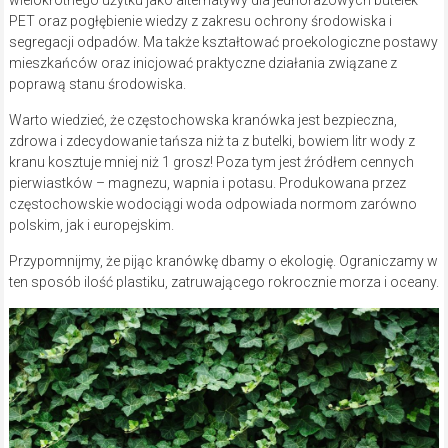
PET oraz pogłębienie wiedzy z zakresu ochrony środowiska i
segregacji odpadów. Ma także kształtować proekologiczne postawy
mieszkańców oraz inicjować praktyczne działania związane z
poprawą stanu środowiska.
Warto wiedzieć, że częstochowska kranówka jest bezpieczna,
zdrowa i zdecydowanie tańsza niż ta z butelki, bowiem litr wody z
kranu kosztuje mniej niż 1 grosz! Poza tym jest źródłem cennych
pierwiastków – magnezu, wapnia i potasu. Produkowana przez
częstochowskie wodociągi woda odpowiada normom zarówno
polskim, jak i europejskim.
Przypomnijmy, że pijąc kranówkę dbamy o ekologię. Ograniczamy w
ten sposób ilość plastiku, zatruwającego rokrocznie morza i oceany.