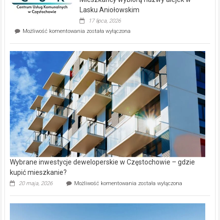
na
wyspie
Lasku Aniołowskim
Evia.
17 lipca, 2026
Perełka
Mieszkańcy
Możliwość komentowania
została wyłączona
na
wybiorą
rynku
nazwy
nieruchomości
alejek
w
Lasku
Aniołowskim
Wybrane inwestycje deweloperskie w Częstochowie – gdzie
kupić mieszkanie?
Wybrane
20 maja, 2026
Możliwość komentowania
została wyłączona
inwestycje
deweloperskie
w Częstochowie
–