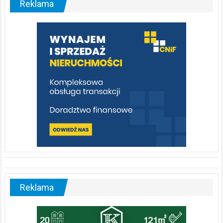
Reklama
rzeka,
którą
warto
poznać
[fotorelacja]
Reklama