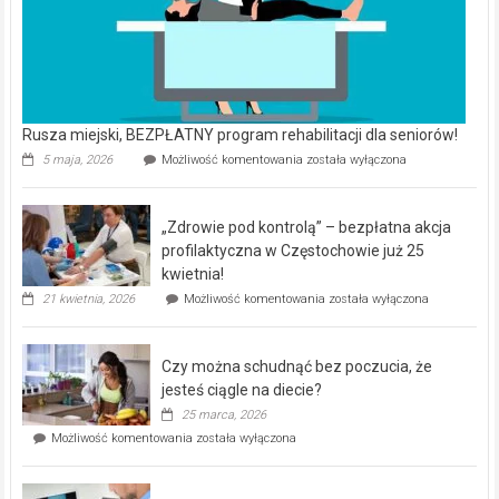
Rusza miejski, BEZPŁATNY program rehabilitacji dla seniorów!
Rusza
5 maja, 2026
Możliwość komentowania
została wyłączona
miejski,
BEZPŁATNY
program
„Zdrowie pod kontrolą” – bezpłatna akcja
rehabilitacji
dla
profilaktyczna w Częstochowie już 25
seniorów!
kwietnia!
„Zdrowie
21 kwietnia, 2026
Możliwość komentowania
została wyłączona
pod
kontrolą”
–
Czy można schudnąć bez poczucia, że
bezpłatna
akcja
jesteś ciągle na diecie?
profilaktyczna
25 marca, 2026
w
Czy
Możliwość komentowania
została wyłączona
Częstochowie
można
już
schudnąć
25
bez
kwietnia!