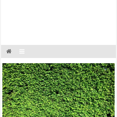
Gazeta
Regionalna
Częstochowa,
Kłobuck,
Lubliniec,
Myszków