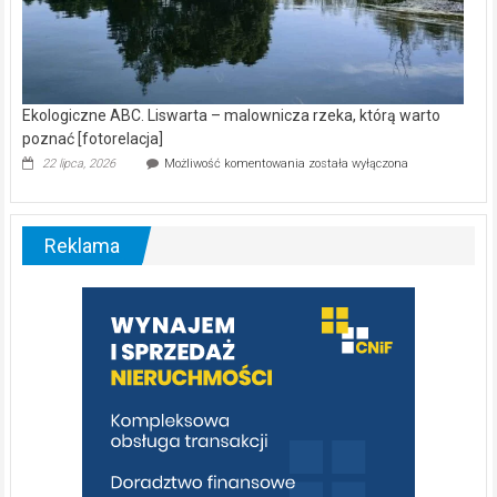
Ekologiczne ABC. Liswarta – malownicza rzeka, którą warto
poznać [fotorelacja]
Ekologiczne
22 lipca, 2026
Możliwość komentowania
została wyłączona
ABC.
Liswarta
–
malownicza
Reklama
rzeka,
którą
warto
poznać
[fotorelacja]