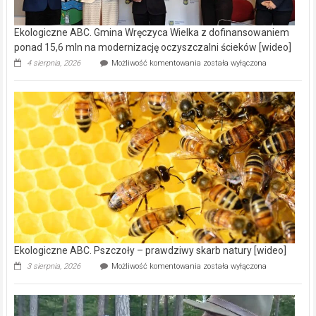
Ekologiczne ABC. Gmina Wręczyca Wielka z dofinansowaniem
ponad 15,6 mln na modernizację oczyszczalni ścieków [wideo]
Ekologiczne
4 sierpnia, 2026
Możliwość komentowania
została wyłączona
ABC.
Gmina
Wręczyca
Wielka
z
dofinansowaniem
ponad
15,6
mln
na
modernizację
oczyszczalni
ścieków
[wideo]
Ekologiczne ABC. Pszczoły – prawdziwy skarb natury [wideo]
Ekologiczne
3 sierpnia, 2026
Możliwość komentowania
została wyłączona
ABC.
Pszczoły
–
prawdziwy