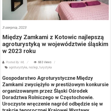
3 sierpnia, 2023
Między Zamkami z Kotowic najlepszą
agroturystyką w województwie śląskim
w 2023 roku
Posted By: ML
683 Views
agroturystyka
,
noclegi
,
turystyka
Gospodarstwo Agroturystyczne Między
Zamkami zwyciężyło w prestiżowym konkursie
organizowanym przez Śląski Ośrodek
Doradztwa Rolniczego w Częstochowie.
Uroczyste wręczenie nagród odbędzie się w
trakcie tegorocznej Krajowej Wystawy