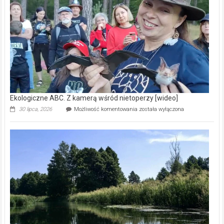
skarb
natury
[wideo]
Ekologiczne ABC. Z kamerą wśród nietoperzy [wideo]
Ekologiczne
30 lipca, 2026
Możliwość komentowania
została wyłączona
ABC.
Z
kamerą
wśród
nietoperzy
[wideo]