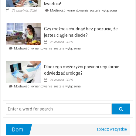
seniorów!
kwietnia!
„Zdrowie
21 kwietnia, 2026
Możliwość komentowania
została wyłączona
pod
kontrolą”
–
Czy można schudnąć bez poczucia, że
bezpłatna
akcja
jesteś ciągle na diecie?
profilaktyczna
25 marca, 2026
w
Czy
Możliwość komentowania
została wyłączona
Częstochowie
można
już
schudnąć
25
bez
kwietnia!
Dlaczego mężczyźni powinni regularnie
poczucia,
że
odwiedzać urologa?
jesteś
24 marca, 2026
ciągle
Dlaczego
Możliwość komentowania
została wyłączona
na
mężczyźni
diecie?
powinni
regularnie
odwiedzać
urologa?
Dom