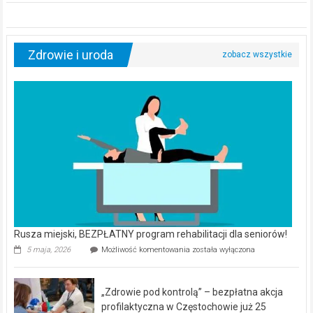
Zdrowie i uroda
Rusza miejski, BEZPŁATNY program rehabilitacji dla seniorów!
Rusza
5 maja, 2026
Możliwość komentowania
została wyłączona
miejski,
BEZPŁATNY
program
„Zdrowie pod kontrolą” – bezpłatna akcja
rehabilitacji
dla
profilaktyczna w Częstochowie już 25