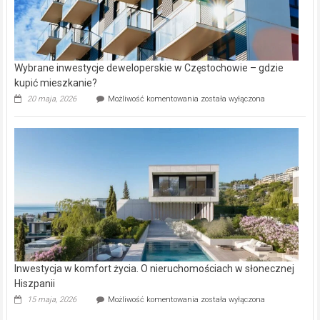
Wybrane inwestycje deweloperskie w Częstochowie – gdzie
kupić mieszkanie?
Wybrane
20 maja, 2026
Możliwość komentowania
została wyłączona
inwestycje
deweloperskie
w Częstochowie
–
gdzie
kupić
mieszkanie?
Inwestycja w komfort życia. O nieruchomościach w słonecznej
Hiszpanii
Inwestycja
15 maja, 2026
Możliwość komentowania
została wyłączona
w komfort