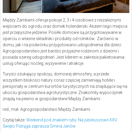
Między Zamkami oferuje pokoje 2, 3 i 4-osobowe z niezależnymi
wejściami do ogrodu oraz domek holenderski. Atutem tego miejsca
jest przepyszne jedzenie. Posiłki domowe są przygotowywane w
oparciu o własne składniki i produkty od rolników. Zarówno w
domu, jak i na podwórku przygotowano udogodnienia dla dzieci.
Agrogospodarstwo jest bardzo przyjazne rodzinom z dziećmi i
posiada szereg udogodnień. Jest liderem w zakresie pakietowania
usług oferując nocleg, wyżywienie i atrakcje.
Turyści szukający spokoju, domowej atmosfery, a przede
wszystkim bliskości natury coraz częściej zamieniają hotele i
pensjonaty w centrum kurortów turystycznych na znajdujące się na
uboczu gospodarstwa agroturystyczne. Znakomity wypoczynek
znajdą na pewno w gospodarstwie Między Zamkami.
red., mat. Agrogospodarstwo Między Zamkami
Czytaj także:
Weekend pod znakiem ryby. Na jubileuszowe XXV
Święto Pstrąga zaprasza Gmina Janów