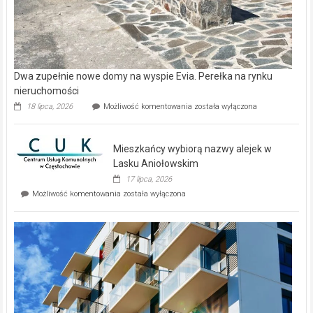
Dwa zupełnie nowe domy na wyspie Evia. Perełka na rynku
nieruchomości
Dwa
18 lipca, 2026
Możliwość komentowania
została wyłączona
zupełnie
nowe
domy
Mieszkańcy wybiorą nazwy alejek w
na
wyspie
Lasku Aniołowskim
Evia.
17 lipca, 2026
Perełka
Mieszkańcy
Możliwość komentowania
została wyłączona
na
wybiorą
rynku
nazwy
nieruchomości
alejek
w
Lasku
Aniołowskim