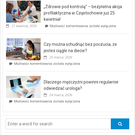
program
„Zdrowie pod kontrolą” – bezpłatna akcja
rehabilitacji
dla
profilaktyczna w Częstochowie już 25
seniorów!
kwietnia!
„Zdrowie
21 kwietnia, 2026
Możliwość komentowania
została wyłączona
pod
kontrolą”
–
Czy można schudnąć bez poczucia, że
bezpłatna
akcja
jesteś ciągle na diecie?
profilaktyczna
25 marca, 2026
w
Czy
Możliwość komentowania
została wyłączona
Częstochowie
można
już
schudnąć
25
bez
kwietnia!
Dlaczego mężczyźni powinni regularnie
poczucia,
że
odwiedzać urologa?
jesteś
24 marca, 2026
ciągle
Dlaczego
Możliwość komentowania
została wyłączona
na
mężczyźni
diecie?
powinni
regularnie
odwiedzać
urologa?