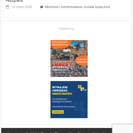
Hiszpanii
Inwestycja
15 maja, 2026
Możliwość komentowania
została wyłączona
w komfort
życia.
O nieruchomościach
w słonecznej
Reklama
Hiszpanii