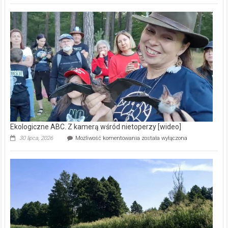
Pszczoły
–
prawdziwy
skarb
natury
[wideo]
Ekologiczne ABC. Z kamerą wśród nietoperzy [wideo]
Ekologiczne
30 lipca, 2026
Możliwość komentowania
została wyłączona
ABC.
Z
kamerą
wśród
nietoperzy
[wideo]