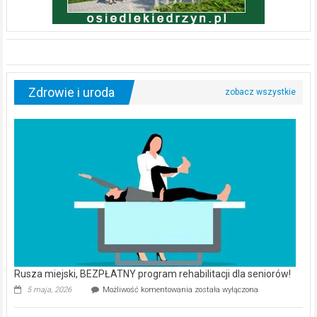
Zdrowie i uroda
Rusza miejski, BEZPŁATNY program rehabilitacji dla seniorów!
Rusza
5 maja, 2026
Możliwość komentowania
została wyłączona
miejski,
BEZPŁATNY