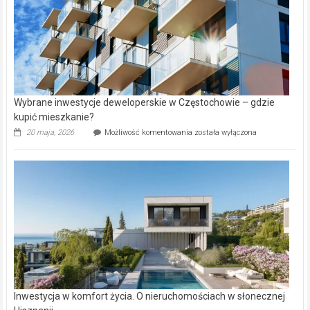
Wybrane inwestycje deweloperskie w Częstochowie – gdzie
kupić mieszkanie?
Wybrane
20 maja, 2026
Możliwość komentowania
została wyłączona
inwestycje
deweloperskie
w Częstochowie
–
gdzie
kupić
mieszkanie?
Inwestycja w komfort życia. O nieruchomościach w słonecznej