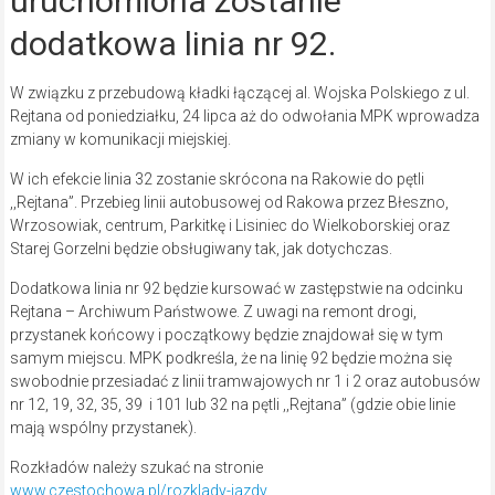
uruchomiona zostanie
dodatkowa linia nr 92.
W związku z przebudową kładki łączącej al. Wojska Polskiego z ul.
Rejtana od poniedziałku, 24 lipca aż do odwołania MPK wprowadza
zmiany w komunikacji miejskiej.
W ich efekcie linia 32 zostanie skrócona na Rakowie do pętli
,,Rejtana”. Przebieg linii autobusowej od Rakowa przez Błeszno,
Wrzosowiak, centrum, Parkitkę i Lisiniec do Wielkoborskiej oraz
Starej Gorzelni będzie obsługiwany tak, jak dotychczas.
Dodatkowa linia nr 92 będzie kursować w zastępstwie na odcinku
Rejtana – Archiwum Państwowe. Z uwagi na remont drogi,
przystanek końcowy i początkowy będzie znajdował się w tym
samym miejscu. MPK podkreśla, że na linię 92 będzie można się
swobodnie przesiadać z linii tramwajowych nr 1 i 2 oraz autobusów
nr 12, 19, 32, 35, 39 i 101 lub 32 na pętli ,,Rejtana” (gdzie obie linie
mają wspólny przystanek).
Rozkładów należy szukać na stronie
www.czestochowa.pl/rozklady-jazdy
.