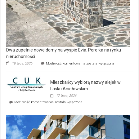
Dwa zupełnie nowe domy na wyspie Evia. Perełka na rynku
nieruchomości
Dwa
18 lipca, 2026
Możliwość komentowania
została wyłączona
zupełnie
nowe
domy
Mieszkańcy wybiorą nazwy alejek w
na
wyspie
Lasku Aniołowskim
Evia.
17 lipca, 2026
Perełka
Mieszkańcy
Możliwość komentowania
została wyłączona
na
wybiorą
rynku
nazwy
nieruchomości
alejek
w
Lasku
Aniołowskim