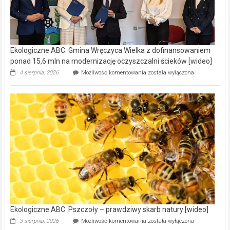
Ekologiczne ABC. Gmina Wręczyca Wielka z dofinansowaniem
ponad 15,6 mln na modernizację oczyszczalni ścieków [wideo]
Ekologiczne
4 sierpnia, 2026
Możliwość komentowania
została wyłączona
ABC.
Gmina
Wręczyca
Wielka
z
dofinansowaniem
ponad
15,6
mln
na
modernizację
oczyszczalni
ścieków
[wideo]
Ekologiczne ABC. Pszczoły – prawdziwy skarb natury [wideo]
Ekologiczne
3 sierpnia, 2026
Możliwość komentowania
została wyłączona
ABC.