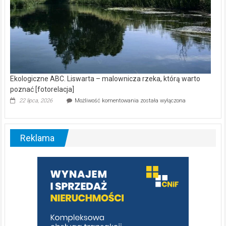
Ekologiczne ABC. Liswarta – malownicza rzeka, którą warto
poznać [fotorelacja]
Ekologiczne
22 lipca, 2026
Możliwość komentowania
została wyłączona
ABC.
Liswarta
–
malownicza
Reklama
rzeka,
którą
warto
poznać
[fotorelacja]