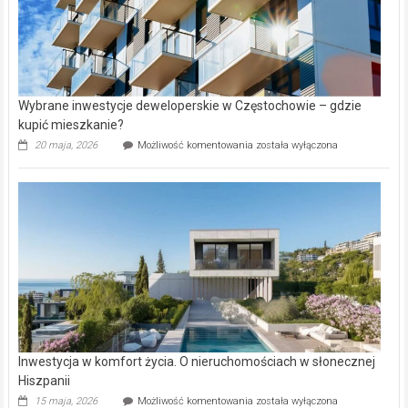
Wybrane inwestycje deweloperskie w Częstochowie – gdzie
kupić mieszkanie?
Wybrane
20 maja, 2026
Możliwość komentowania
została wyłączona
inwestycje
deweloperskie
w Częstochowie
–
gdzie
kupić
mieszkanie?
Inwestycja w komfort życia. O nieruchomościach w słonecznej
Hiszpanii
Inwestycja
15 maja, 2026
Możliwość komentowania
została wyłączona