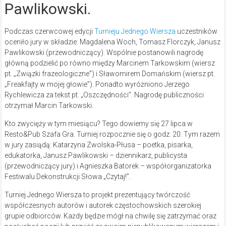
Pawlikowski.
Podczas czerwcowej edycji
Turnieju Jednego Wiersza
uczestników
oceniło jury w składzie: Magdalena Woch, Tomasz Florczyk, Janusz
Pawlikowski (przewodniczący). Wspólnie postanowili nagrodę
główną podzielić po równo między Marcinem Tarkowskim (wiersz
pt. „Związki frazeologiczne”) i Sławomirem Domańskim (wiersz pt.
„Freakfajty w mojej głowie”). Ponadto wyróżniono Jerzego
Rychlewicza za tekst pt. „Oszczędności”. Nagrodę publiczności
otrzymał Marcin Tarkowski.
Kto zwycięży w tym miesiącu? Tego dowiemy się 27 lipca w
Resto&Pub Szafa Gra. Turniej rozpocznie się o godz. 20. Tym razem
w jury zasiądą: Katarzyna Zwolska-Płusa – poetka, pisarka,
edukatorka, Janusz Pawlikowski – dziennikarz, publicysta
(przewodniczący jury) i Agnieszka Batorek – współorganizatorka
Festiwalu Dekonstrukcji Słowa „Czytaj!”.
Turniej Jednego Wiersza to projekt prezentujący twórczość
współczesnych autorów i autorek częstochowskich szerokiej
grupie odbiorców. Każdy będzie mógł na chwilę się zatrzymać oraz