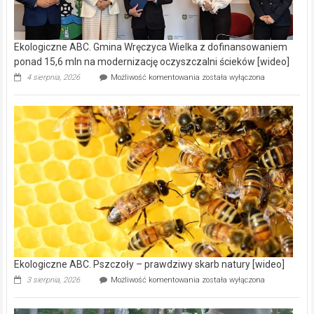
Ekologiczne ABC. Gmina Wręczyca Wielka z dofinansowaniem
ponad 15,6 mln na modernizację oczyszczalni ścieków [wideo]
Ekologiczne
4 sierpnia, 2026
Możliwość komentowania
została wyłączona
ABC.
Gmina
Wręczyca
Wielka
z
dofinansowaniem
ponad
15,6
mln
na
modernizację
oczyszczalni
ścieków
[wideo]
Ekologiczne ABC. Pszczoły – prawdziwy skarb natury [wideo]
Ekologiczne
3 sierpnia, 2026
Możliwość komentowania
została wyłączona
ABC.
Pszczoły
–