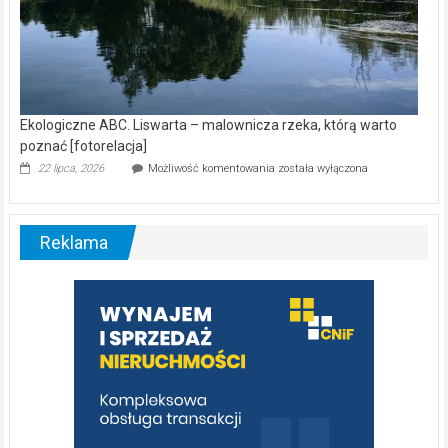
Ekologiczne ABC. Liswarta – malownicza rzeka, którą warto
poznać [fotorelacja]
Ekologiczne
22 lipca, 2026
Możliwość komentowania
została wyłączona
ABC.
Liswarta
–
malownicza
Reklama
rzeka,
którą
warto
poznać
[fotorelacja]