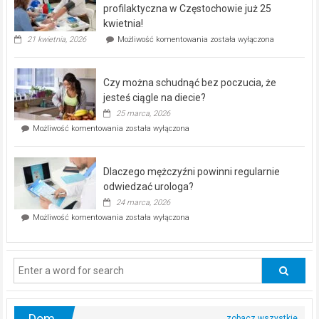
dla
profilaktyczna w Częstochowie już 25
seniorów!
kwietnia!
„Zdrowie
21 kwietnia, 2026
Możliwość komentowania
została wyłączona
pod
kontrolą”
–
Czy można schudnąć bez poczucia, że
bezpłatna
akcja
jesteś ciągle na diecie?
profilaktyczna
25 marca, 2026
w
Czy
Możliwość komentowania
została wyłączona
Częstochowie
można
już
schudnąć
25
bez
kwietnia!
Dlaczego mężczyźni powinni regularnie
poczucia,
że
odwiedzać urologa?
jesteś
24 marca, 2026
ciągle
Dlaczego
Możliwość komentowania
została wyłączona
na
mężczyźni
diecie?
powinni
regularnie
odwiedzać
urologa?
Dom