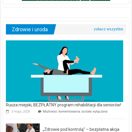
Zdrowie i uroda
Rusza miejski, BEZPŁATNY program rehabilitacji dla seniorów!
Rusza
5 maja, 2026
Możliwość komentowania
została wyłączona
miejski,
BEZPŁATNY
program
„Zdrowie pod kontrolą” – bezpłatna akcja
rehabilitacji