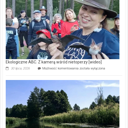
prawdziwy
skarb
natury
[wideo]
Ekologiczne ABC. Z kamerą wśród nietoperzy [wideo]
Ekologiczne
30 lipca, 2026
Możliwość komentowania
została wyłączona
ABC.
Z
kamerą
wśród
nietoperzy
[wideo]