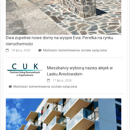
Dwa zupełnie nowe domy na wyspie Evia. Perełka na rynku
nieruchomości
Dwa
18 lipca, 2026
Możliwość komentowania
została wyłączona
zupełnie
nowe
domy
Mieszkańcy wybiorą nazwy alejek w
na
wyspie
Lasku Aniołowskim
Evia.
17 lipca, 2026
Perełka
Mieszkańcy
Możliwość komentowania
została wyłączona
na
wybiorą
rynku
nazwy
nieruchomości
alejek
w
Lasku
Aniołowskim