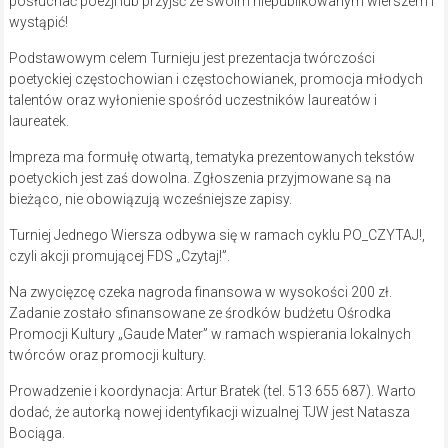
posłuchać poezji lub przyjść ze swoim niepublikowanym wierszem i
wystąpić!
Podstawowym celem Turnieju jest prezentacja twórczości
poetyckiej częstochowian i częstochowianek, promocja młodych
talentów oraz wyłonienie spośród uczestników laureatów i
laureatek.
Impreza ma formułę otwartą, tematyka prezentowanych tekstów
poetyckich jest zaś dowolna. Zgłoszenia przyjmowane są na
bieżąco, nie obowiązują wcześniejsze zapisy.
Turniej Jednego Wiersza odbywa się w ramach cyklu PO_CZYTAJ!,
czyli akcji promującej FDS „Czytaj!”.
Na zwycięzcę czeka nagroda finansowa w wysokości 200 zł.
Zadanie zostało sfinansowane ze środków budżetu Ośrodka
Promocji Kultury „Gaude Mater” w ramach wspierania lokalnych
twórców oraz promocji kultury.
Prowadzenie i koordynacja: Artur Bratek (tel. 513 655 687). Warto
dodać, że autorką nowej identyfikacji wizualnej TJW jest Natasza
Bociąga.