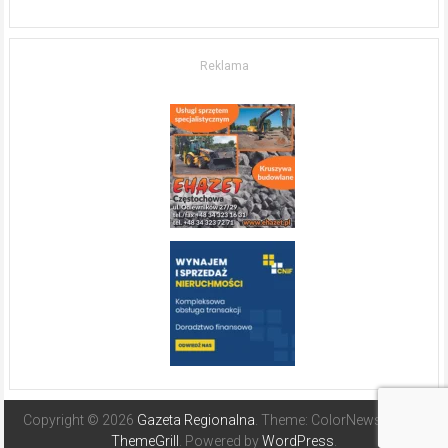
w komfort
życia.
O nieruchomościach
w słonecznej
Reklama
Hiszpanii
Copyright © 2026
Gazeta Regionalna
. Theme: ColorNews Pro by
ThemeGrill
. Powered by
WordPress
.