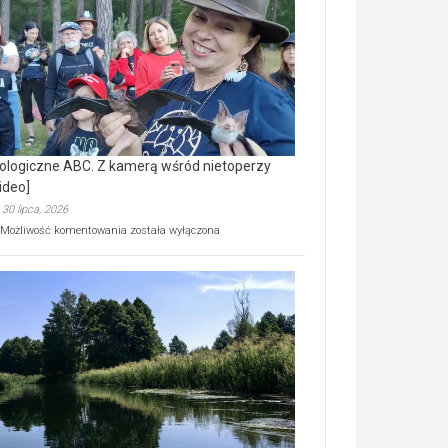
prawdziwy
skarb
natury
[wideo]
ologiczne ABC. Z kamerą wśród nietoperzy
ideo]
30 lipca, 2026
Ekologiczne
Możliwość komentowania
została wyłączona
ABC.
Z
kamerą
wśród
nietoperzy
[wideo]