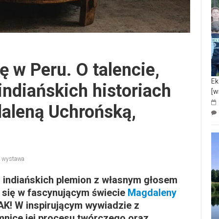
 w Peru. O talencie,
Ek
 indiańskich historiach
[w
aleną Uchrońską,
,
wystawa
i indiańskich plemion z własnym głosem
 się w fascynującym świecie
Magdaleny
TAK! W inspirującym wywiadzie z
mnice jej procesu twórczego oraz