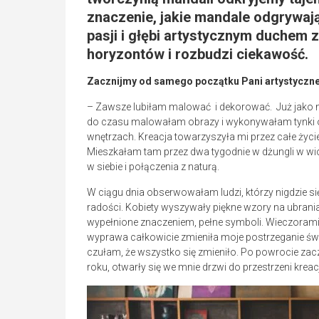
znaczenie, jakie mandale odgrywają
pasji i głębi artystycznym duchem 
horyzontów i rozbudzi ciekawość.
Zacznijmy od samego początku Pani artystycznej 
– Zawsze lubiłam malować i dekorować. Już jako 
do czasu malowałam obrazy i wykonywałam tynki 
wnętrzach. Kreacja towarzyszyła mi przez całe ży
Mieszkałam tam przez dwa tygodnie w dżungli w wios
w siebie i połączenia z naturą.
W ciągu dnia obserwowałam ludzi, którzy nigdzie si
radości. Kobiety wyszywały piękne wzory na ubraniach
wypełnione znaczeniem, pełne symboli. Wieczorami zb
wyprawa całkowicie zmieniła moje postrzeganie świ
czułam, że wszystko się zmieniło. Po powrocie za
roku, otwarły się we mnie drzwi do przestrzeni kreac