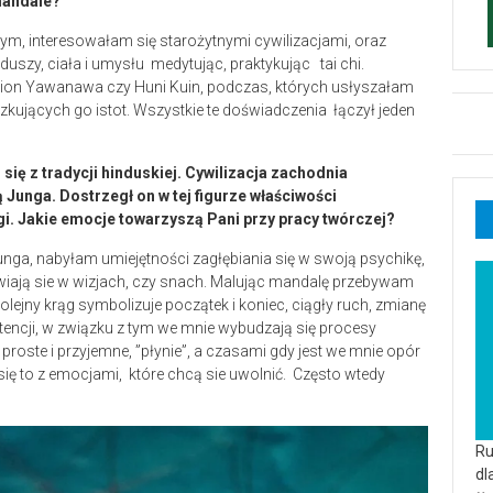
mandale?
ym, interesowałam się starożytnymi cywilizacjami, oraz
duszy, ciała i umysłu medytując, praktykując tai chi.
mion Yawanawa czy Huni Kuin, podczas, których usłyszałam
eszkujących go istot. Wszystkie te doświadczenia łączył jeden
się z tradycji hinduskiej. Cywilizacja zachodnia
 Junga. Dostrzegł on w tej figurze właściwości
i. Jakie emocje towarzyszą Pani przy pracy twórczej?
nga, nabyłam umiejętności zagłębiania się w swoją psychikę,
wiają sie w wizjach, czy snach. Malując mandalę przebywam
lejny krąg symbolizuje początek i koniec, ciągły ruch, zmianę
ntencji, w związku z tym we mnie wybudzają się procesy
proste i przyjemne, ”płynie”, a czasami gdy jest we mnie opór
ię to z emocjami, które chcą sie uwolnić. Często wtedy
Ru
dl