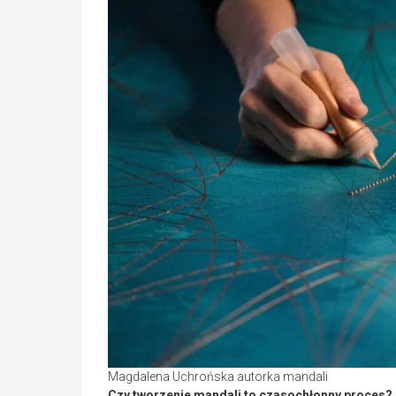
Magdalena Uchrońska autorka mandali
Czy tworzenie mandali to czasochłonny proces? 