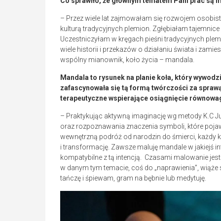
Co sprawiło, że głównym tematem Pani prac są 
– Przez wiele lat zajmowałam się rozwojem osobist
kulturą tradycyjnych plemion. Zgłębiałam tajemnice 
Uczestniczyłam w kręgach pieśni tradycyjnych ple
wiele historii i przekazów o działaniu świata i zami
wspólny mianownik, koło życia – mandala.
Mandala to rysunek na planie koła, który wywodzi 
zafascynowała się tą formą twórczości za sprawą
terapeutyczne wspierające osiągnięcie równowag
– Praktykując aktywną imaginację wg metody K.C Ju
oraz rozpoznawania znaczenia symboli, które poja
wewnętrzną podróż od narodzin do śmierci, każdy ko
i transformację. Zawsze maluję mandale w jakiejś i
kompatybilne z tą intencją. Czasami malowanie jest 
w danym tym temacie, coś do „naprawienia”, wiąże s
tańczę i śpiewam, gram na bębnie lub medytuję.