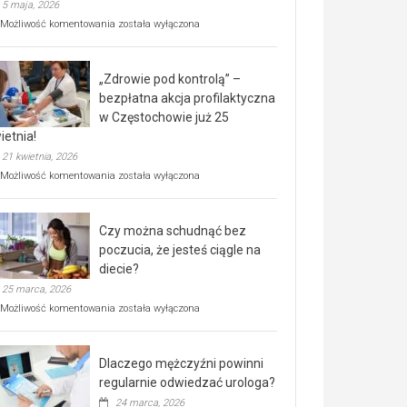
5 maja, 2026
Rusza
Możliwość komentowania
została wyłączona
miejski,
BEZPŁATNY
program
„Zdrowie pod kontrolą” –
rehabilitacji
dla
bezpłatna akcja profilaktyczna
seniorów!
w Częstochowie już 25
ietnia!
21 kwietnia, 2026
„Zdrowie
Możliwość komentowania
została wyłączona
pod
kontrolą”
–
Czy można schudnąć bez
bezpłatna
akcja
poczucia, że jesteś ciągle na
profilaktyczna
diecie?
w
25 marca, 2026
Częstochowie
już
Czy
Możliwość komentowania
została wyłączona
25
można
kwietnia!
schudnąć
bez
Dlaczego mężczyźni powinni
poczucia,
że
regularnie odwiedzać urologa?
jesteś
24 marca, 2026