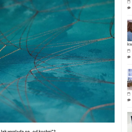
kw
Jak wygląda on „od kuchni”?