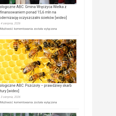
ologiczne ABC. Gmina Wręczyca Wielka z
finansowaniem ponad 15,6 mln na
dernizację oczyszczalni ścieków [wideo]
4 sierpnia, 2026
Ekologiczne
Możliwość komentowania
została wyłączona
ABC.
Gmina
Wręczyca
Wielka
z
dofinansowaniem
ponad
15,6
mln
na
modernizację
oczyszczalni
ścieków
ologiczne ABC. Pszczoły – prawdziwy skarb
[wideo]
tury [wideo]
3 sierpnia, 2026
Ekologiczne
Możliwość komentowania
została wyłączona
ABC.
Pszczoły
–