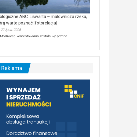
ologiczne ABC. Liswarta – malownicza rzeka,
órą warto poznać [fotorelacja]
22 lipca, 2026
Ekologiczne
Możliwość komentowania
została wyłączona
ABC.
Liswarta
–
malownicza
rzeka,
którą
Reklama
warto
poznać
[fotorelacja]