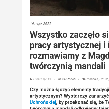
16 maja, 2023
Wszystko zaczęło się
pracy artystycznej i
rozmawiamy z Magd
twórczynią mandali
Posted By: ML
646 Views
mandala
,
Sztuka
Czy można łączyć elementy tradycj
artystycznym? Wystarczy zanurzyć
Uchrońskiej
, by przekonać się, że 
twórczynią mandali odkryjemy taje