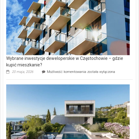
Lasku
Aniołowskim
Wybrane inwestycje deweloperskie w Częstochowie – gdzie
kupić mieszkanie?
Wybrane
20 maja, 2026
Możliwość komentowania
została wyłączona
inwestycje
deweloperskie
w Częstochowie
–
gdzie
kupić
mieszkanie?