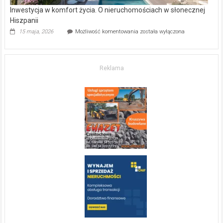
Inwestycja w komfort życia. O nieruchomościach w słonecznej
Hiszpanii
Inwestycja
15 maja, 2026
Możliwość komentowania
została wyłączona
w komfort
życia.
O nieruchomościach
w słonecznej
Reklama
Hiszpanii