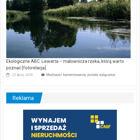
Ekologiczne ABC. Liswarta – malownicza rzeka, którą warto
poznać [fotorelacja]
Ekologiczne
22 lipca, 2026
Możliwość komentowania
została wyłączona
ABC.
Liswarta
–
malownicza
Reklama
rzeka,
którą
warto
poznać
[fotorelacja]