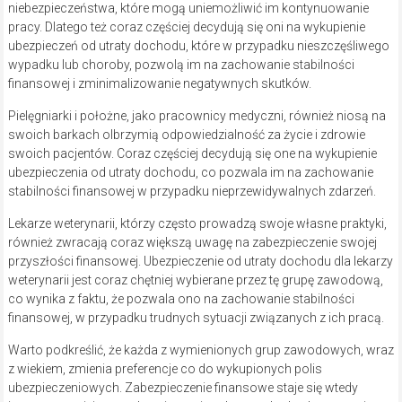
niebezpieczeństwa, które mogą uniemożliwić im kontynuowanie
pracy. Dlatego też coraz częściej decydują się oni na wykupienie
ubezpieczeń od utraty dochodu, które w przypadku nieszczęśliwego
wypadku lub choroby, pozwolą im na zachowanie stabilności
finansowej i zminimalizowanie negatywnych skutków.
Pielęgniarki i położne, jako pracownicy medyczni, również niosą na
swoich barkach olbrzymią odpowiedzialność za życie i zdrowie
swoich pacjentów. Coraz częściej decydują się one na wykupienie
ubezpieczenia od utraty dochodu, co pozwala im na zachowanie
stabilności finansowej w przypadku nieprzewidywalnych zdarzeń.
Lekarze weterynarii, którzy często prowadzą swoje własne praktyki,
również zwracają coraz większą uwagę na zabezpieczenie swojej
przyszłości finansowej. Ubezpieczenie od utraty dochodu dla lekarzy
weterynarii jest coraz chętniej wybierane przez tę grupę zawodową,
co wynika z faktu, że pozwala ono na zachowanie stabilności
finansowej, w przypadku trudnych sytuacji związanych z ich pracą.
Warto podkreślić, że każda z wymienionych grup zawodowych, wraz
z wiekiem, zmienia preferencje co do wykupionych polis
ubezpieczeniowych. Zabezpieczenie finansowe staje się wtedy