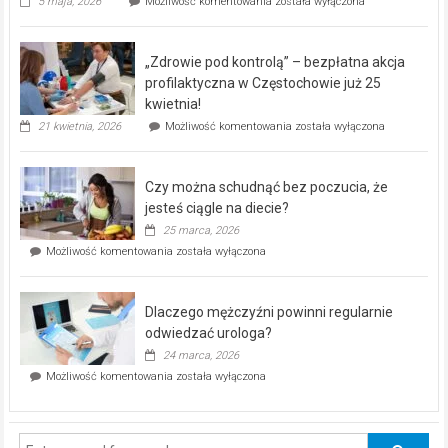
Rusza
5 maja, 2026
Możliwość komentowania
została wyłączona
miejski,
BEZPŁATNY
program
„Zdrowie pod kontrolą” – bezpłatna akcja
rehabilitacji
dla
profilaktyczna w Częstochowie już 25
seniorów!
kwietnia!
„Zdrowie
21 kwietnia, 2026
Możliwość komentowania
została wyłączona
pod
kontrolą”
–
Czy można schudnąć bez poczucia, że
bezpłatna
akcja
jesteś ciągle na diecie?
profilaktyczna
25 marca, 2026
w
Czy
Możliwość komentowania
została wyłączona
Częstochowie
można
już
schudnąć
25
bez
kwietnia!
Dlaczego mężczyźni powinni regularnie
poczucia,
że
odwiedzać urologa?
jesteś
24 marca, 2026
ciągle
Dlaczego
Możliwość komentowania
została wyłączona
na
mężczyźni
diecie?
powinni
regularnie
odwiedzać