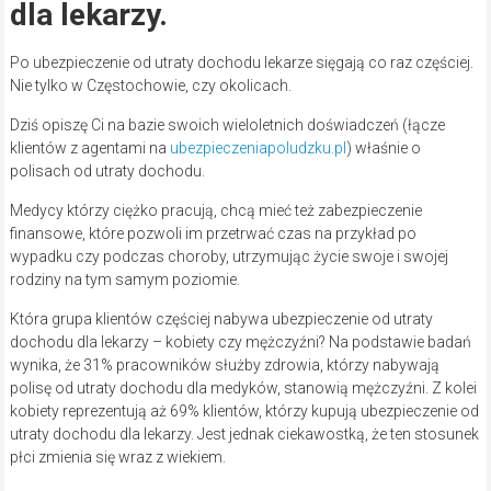
dla lekarzy.
Po ubezpieczenie od utraty dochodu lekarze sięgają co raz częściej.
Nie tylko w Częstochowie, czy okolicach.
Dziś opiszę Ci na bazie swoich wieloletnich doświadczeń (łącze
klientów z agentami na
ubezpieczeniapoludzku.pl
) właśnie o
polisach od utraty dochodu.
Medycy którzy ciężko pracują, chcą mieć też zabezpieczenie
finansowe, które pozwoli im przetrwać czas na przykład po
wypadku czy podczas choroby, utrzymując życie swoje i swojej
rodziny na tym samym poziomie.
Która grupa klientów częściej nabywa ubezpieczenie od utraty
dochodu dla lekarzy – kobiety czy mężczyźni? Na podstawie badań
wynika, że 31% pracowników służby zdrowia, którzy nabywają
polisę od utraty dochodu dla medyków, stanowią mężczyźni. Z kolei
kobiety reprezentują aż 69% klientów, którzy kupują ubezpieczenie od
utraty dochodu dla lekarzy. Jest jednak ciekawostką, że ten stosunek
płci zmienia się wraz z wiekiem.