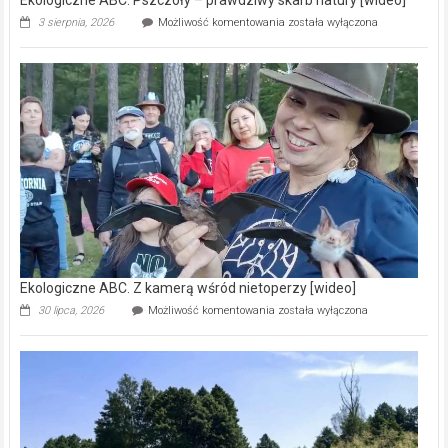
Ekologiczne
3 sierpnia, 2026
Możliwość komentowania
została wyłączona
ABC.
Pszczoły
–
prawdziwy
skarb
natury
[wideo]
Ekologiczne ABC. Z kamerą wśród nietoperzy [wideo]
Ekologiczne
30 lipca, 2026
Możliwość komentowania
została wyłączona
ABC.
Z
kamerą
wśród
nietoperzy
[wideo]