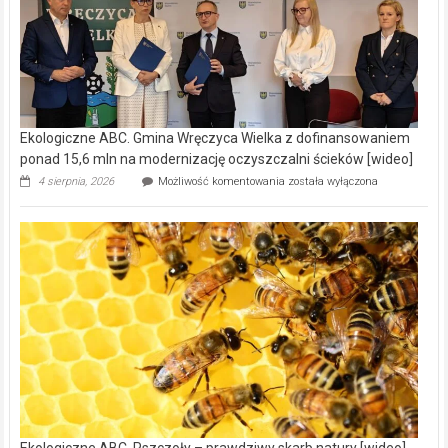
Ekologiczne ABC. Gmina Wręczyca Wielka z dofinansowaniem
ponad 15,6 mln na modernizację oczyszczalni ścieków [wideo]
Ekologiczne
4 sierpnia, 2026
Możliwość komentowania
została wyłączona
ABC.
Gmina
Wręczyca
Wielka
z
dofinansowaniem
ponad
15,6
mln
na
modernizację
oczyszczalni
ścieków
[wideo]
Ekologiczne ABC. Pszczoły – prawdziwy skarb natury [wideo]