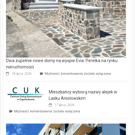
Dwa zupełnie nowe domy na wyspie Evia. Perełka na rynku
nieruchomości
Dwa
18 lipca, 2026
Możliwość komentowania
została wyłączona
zupełnie
nowe
domy
Mieszkańcy wybiorą nazwy alejek w
na
wyspie
Lasku Aniołowskim
Evia.
17 lipca, 2026
Perełka
Mieszkańcy
Możliwość komentowania
została wyłączona
na
wybiorą
rynku
nazwy
nieruchomości
alejek
w