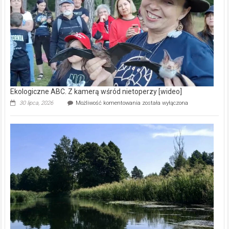
natury
[wideo]
Ekologiczne ABC. Z kamerą wśród nietoperzy [wideo]
Ekologiczne
30 lipca, 2026
Możliwość komentowania
została wyłączona
ABC.
Z
kamerą
wśród
nietoperzy
[wideo]