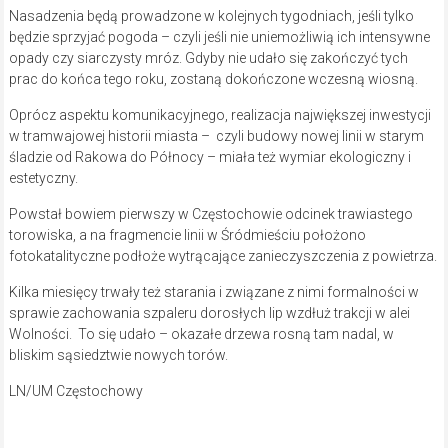
Nasadzenia będą prowadzone w kolejnych tygodniach, jeśli tylko
będzie sprzyjać pogoda – czyli jeśli nie uniemożliwią ich intensywne
opady czy siarczysty mróz. Gdyby nie udało się zakończyć tych
prac do końca tego roku, zostaną dokończone wczesną wiosną.
Oprócz aspektu komunikacyjnego, realizacja największej inwestycji
w tramwajowej historii miasta – czyli budowy nowej linii w starym
śladzie od Rakowa do Północy – miała też wymiar ekologiczny i
estetyczny.
Powstał bowiem pierwszy w Częstochowie odcinek trawiastego
torowiska, a na fragmencie linii w Śródmieściu położono
fotokatalityczne podłoże wytrącające zanieczyszczenia z powietrza.
Kilka miesięcy trwały też starania i związane z nimi formalności w
sprawie zachowania szpaleru dorosłych lip wzdłuż trakcji w alei
Wolności. To się udało – okazałe drzewa rosną tam nadal, w
bliskim sąsiedztwie nowych torów.
LN/UM Częstochowy