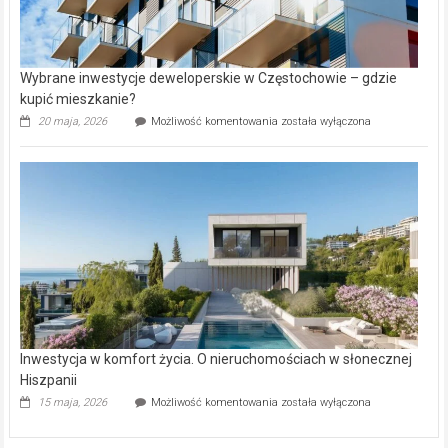
Wybrane inwestycje deweloperskie w Częstochowie – gdzie
kupić mieszkanie?
Wybrane
20 maja, 2026
Możliwość komentowania
została wyłączona
inwestycje
deweloperskie
w Częstochowie
–
gdzie
kupić
mieszkanie?
Inwestycja w komfort życia. O nieruchomościach w słonecznej
Hiszpanii
Inwestycja
15 maja, 2026
Możliwość komentowania
została wyłączona
w komfort
życia.