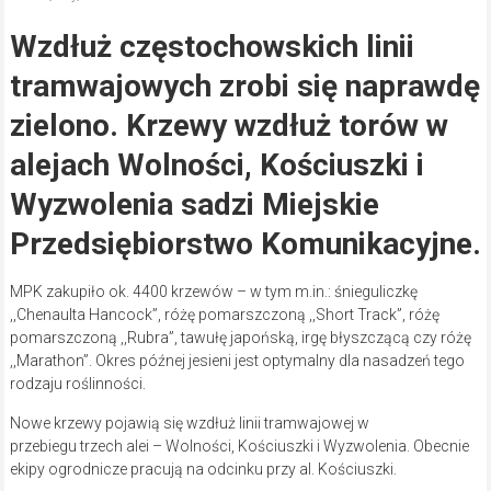
Wzdłuż częstochowskich linii
tramwajowych zrobi się naprawdę
zielono. Krzewy wzdłuż torów w
alejach Wolności, Kościuszki i
Wyzwolenia sadzi Miejskie
Przedsiębiorstwo Komunikacyjne.
MPK zakupiło ok. 4400 krzewów – w tym m.in.: śnieguliczkę
,,Chenaulta Hancock”, różę pomarszczoną ,,Short Track”, różę
pomarszczoną ,,Rubra”, tawułę japońską, irgę błyszczącą czy różę
,,Marathon”. Okres późnej jesieni jest optymalny dla nasadzeń tego
rodzaju roślinności.
Nowe krzewy pojawią się wzdłuż linii tramwajowej w
przebiegu trzech alei – Wolności, Kościuszki i Wyzwolenia. Obecnie
ekipy ogrodnicze pracują na odcinku przy al. Kościuszki.