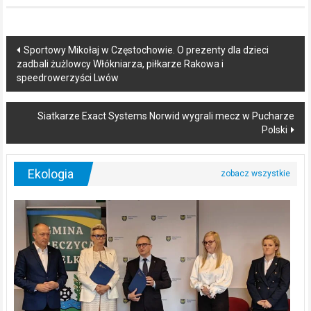
Post
Sportowy Mikołaj w Częstochowie. O prezenty dla dzieci
zadbali żużlowcy Włókniarza, piłkarze Rakowa i
navigation
speedrowerzyści Lwów
Siatkarze Exact Systems Norwid wygrali mecz w Pucharze
Polski
Ekologia