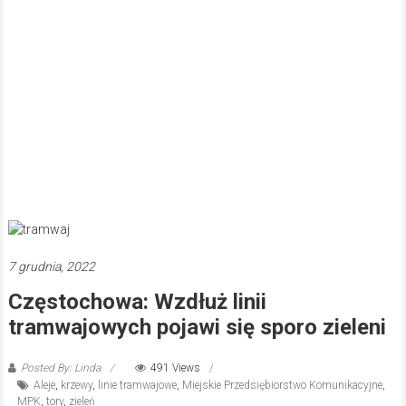
7 grudnia, 2022
Częstochowa: Wzdłuż linii
tramwajowych pojawi się sporo zieleni
Posted By: Linda
491 Views
Aleje
,
krzewy
,
linie tramwajowe
,
Miejskie Przedsiębiorstwo Komunikacyjne
,
MPK
,
tory
,
zieleń