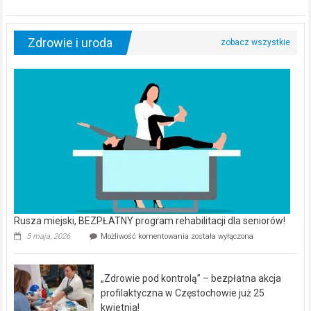
Zdrowie i uroda
Rusza miejski, BEZPŁATNY program rehabilitacji dla seniorów!
Rusza
5 maja, 2026
Możliwość komentowania
została wyłączona
miejski,
BEZPŁATNY
program
„Zdrowie pod kontrolą” – bezpłatna akcja
rehabilitacji
dla
profilaktyczna w Częstochowie już 25
seniorów!
kwietnia!