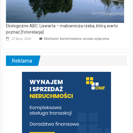
Ekologiczne ABC. Liswarta – malownicza rzeka, którą warto
poznać [fotorelacja]
Ekologiczne
22 lipca, 2026
Możliwość komentowania
została wyłączona
ABC.
Liswarta
–
malownicza
Reklama
rzeka,
którą
warto
poznać
[fotorelacja]