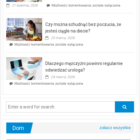
„Zdrowie
21 kwietnia, 2026
Możliwość komentowania
została wyłączona
pod
kontrolą”
–
Czy można schudnąć bez poczucia, że
bezpłatna
akcja
jesteś ciągle na diecie?
profilaktyczna
25 marca, 2026
w
Czy
Możliwość komentowania
została wyłączona
Częstochowie
można
już
schudnąć
25
bez
kwietnia!
Dlaczego mężczyźni powinni regularnie
poczucia,
że
odwiedzać urologa?
jesteś
24 marca, 2026
ciągle
Dlaczego
Możliwość komentowania
została wyłączona
na
mężczyźni
diecie?
powinni
regularnie
odwiedzać
urologa?
Dom