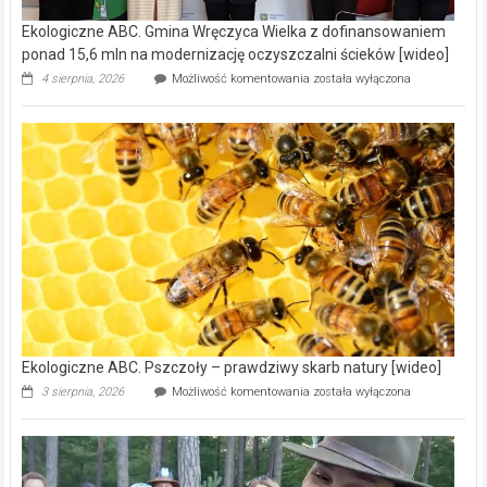
Ekologiczne ABC. Gmina Wręczyca Wielka z dofinansowaniem
ponad 15,6 mln na modernizację oczyszczalni ścieków [wideo]
Ekologiczne
4 sierpnia, 2026
Możliwość komentowania
została wyłączona
ABC.
Gmina
Wręczyca
Wielka
z
dofinansowaniem
ponad
15,6
mln
na
modernizację
oczyszczalni
ścieków
[wideo]
Ekologiczne ABC. Pszczoły – prawdziwy skarb natury [wideo]
Ekologiczne
3 sierpnia, 2026
Możliwość komentowania
została wyłączona
ABC.
Pszczoły
–
prawdziwy
skarb