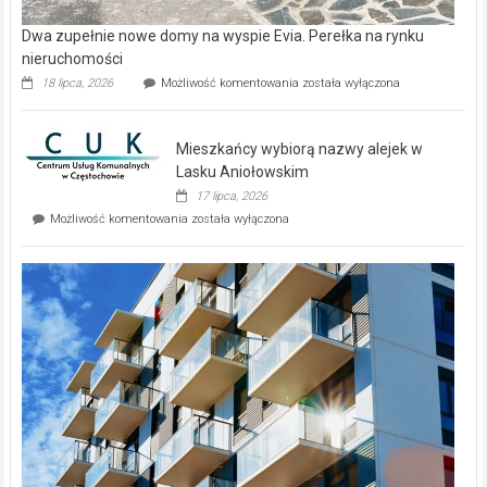
Dwa zupełnie nowe domy na wyspie Evia. Perełka na rynku
nieruchomości
Dwa
18 lipca, 2026
Możliwość komentowania
została wyłączona
zupełnie
nowe
domy
Mieszkańcy wybiorą nazwy alejek w
na
wyspie
Lasku Aniołowskim
Evia.
17 lipca, 2026
Perełka
Mieszkańcy
Możliwość komentowania
została wyłączona
na
wybiorą
rynku
nazwy
nieruchomości
alejek
w
Lasku
Aniołowskim