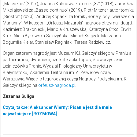
„Matecznik”(2017), Joanna Kulmowa za tomik „37”(2018), Jarosław
Mikołajewski za „Basso continuo” (2019), Piotr Mitzner, autor tomiku
„Siostra” (2020) i Andrzej Kopacki za tomik „Sonety, ody i wiersze dla
Marianny”
.
W kategorii „Orfeusz Mazurski” nagrodę otrzymali dotąd:
Kazimierz Brakoniecki, Mariola Kruszewska, Katarzyna Citko, Erwin
Kruk, Alicja Bykowska-Salczyńska, Michał Książek, Marzanna
Bogumiła Kielar, Stanisław Raginiak i Teresa Radziewicz.
Organizatorem nagrody jest Muzeum K.I. Gałczyńskiego w Praniu a
partnerami są dwumiesięcznik literacki Topos, Stowarzyszenie
Leśniczówka Pranie, Wydział Filologiczny Uniwersytetu w
Białymstoku, Akademia Teatralna im. A. Zelwerowicza w
Warszawie. Więcej o tegorocznej edycji Nagrody Poetyckiej im. K.I.
Gałczyńskiego na
orfeusz-nagroda.pl
.
Zuzanna Suliga
Czytaj także: Aleksander Wierny: Pisanie jest dla mnie
najważniejsze [ROZMOWA]