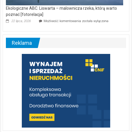
Ekologiczne ABC. Liswarta – malownicza rzeka, którą warto
poznać [fotorelacja]
Ekologiczne
22 lipca, 2026
Możliwość komentowania
została wyłączona
ABC.
Liswarta
–
malownicza
Reklama
rzeka,
którą
warto
poznać
[fotorelacja]