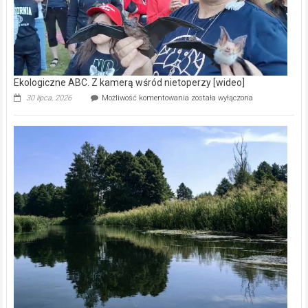
Ekologiczne ABC. Z kamerą wśród nietoperzy [wideo]
Ekologiczne
30 lipca, 2026
Możliwość komentowania
została wyłączona
ABC.
Z
kamerą
wśród
nietoperzy
[wideo]