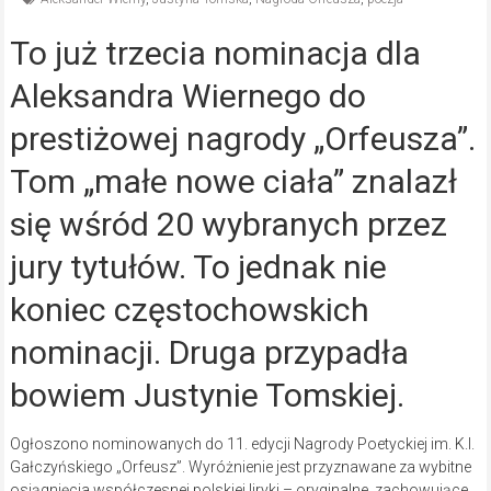
To już trzecia nominacja dla
Aleksandra Wiernego do
prestiżowej nagrody „Orfeusza”.
Tom „małe nowe ciała” znalazł
się wśród 20 wybranych przez
jury tytułów. To jednak nie
koniec częstochowskich
nominacji. Druga przypadła
bowiem Justynie Tomskiej.
Ogłoszono nominowanych do 11. edycji Nagrody Poetyckiej im. K.I.
Gałczyńskiego „Orfeusz”. Wyróżnienie jest przyznawane za wybitne
osiągnięcia współczesnej polskiej liryki – oryginalne, zachowujące