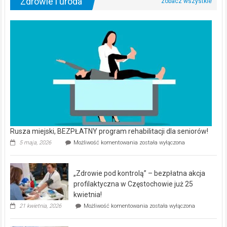
Zdrowie i uroda
Rusza miejski, BEZPŁATNY program rehabilitacji dla seniorów!
Rusza
5 maja, 2026
Możliwość komentowania
została wyłączona
miejski,
BEZPŁATNY
program
„Zdrowie pod kontrolą” – bezpłatna akcja
rehabilitacji
dla
profilaktyczna w Częstochowie już 25
seniorów!
kwietnia!
„Zdrowie
21 kwietnia, 2026
Możliwość komentowania
została wyłączona
pod
kontrolą”