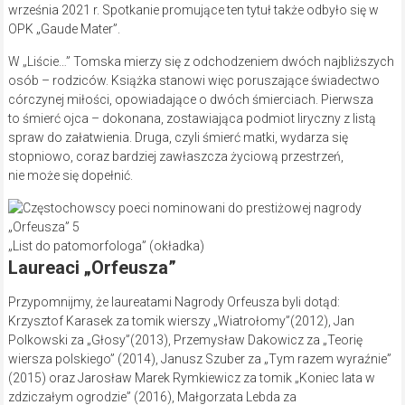
września 2021 r. Spotkanie promujące ten tytuł także odbyło się w
OPK „Gaude Mater”.
W „Liście…” Tomska mierzy się z odchodzeniem dwóch najbliższych
osób – rodziców. Książka stanowi więc poruszające świadectwo
córczynej miłości, opowiadające o dwóch śmierciach. Pierwsza
to śmierć ojca – dokonana, zostawiająca podmiot liryczny z listą
spraw do załatwienia. Druga, czyli śmierć matki, wydarza się
stopniowo, coraz bardziej zawłaszcza życiową przestrzeń,
nie może się dopełnić.
„List do patomorfologa” (okładka)
Laureaci „Orfeusza”
Przypomnijmy, że laureatami Nagrody Orfeusza byli dotąd:
Krzysztof Karasek za tomik wierszy „Wiatrołomy”(2012), Jan
Polkowski za „Głosy”(2013), Przemysław Dakowicz za „Teorię
wiersza polskiego” (2014), Janusz Szuber za „Tym razem wyraźnie”
(2015) oraz Jarosław Marek Rymkiewicz za tomik „Koniec lata w
zdziczałym ogrodzie” (2016), Małgorzata Lebda za