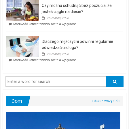
–
Czy można schudnąć bez poczucia, że
bezpłatna
akcja
jesteś ciągle na diecie?
profilaktyczna
25 marca, 2026
w
Czy
Możliwość komentowania
została wyłączona
Częstochowie
można
już
schudnąć
25
bez
kwietnia!
Dlaczego mężczyźni powinni regularnie
poczucia,
że
odwiedzać urologa?
jesteś
24 marca, 2026
ciągle
Dlaczego
Możliwość komentowania
została wyłączona
na
mężczyźni
diecie?
powinni
regularnie
odwiedzać
urologa?
Dom