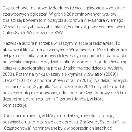
Częstochowa ma powody do dumy i z niecierpliwością wyczekuje
czerwcowych ogłoszeń. W gronie 20 nominowanych tytułów
znalazł się bowiem tom poetycki autorstwa Aleksandra Wiernego.
Mowa o „małych nowych ciałach”, wydanych przez wydawnictwo
Galerii Sztuki Współczesnej BWA.
Nazwiska autora nie trzeba w naszym mieście przedstawiać. To
absolwent filozofii na Uniwersytecie Wrocławskim. Przed laty znany
był jako dziennikarz prasowy i telewizyjny, obecnie pełni stanowisko
naczelnika miejskiego wydziału kultury, promocji i sportu. Pierwszą
książkę, autobiograficzną prozę „Matka mojego dziecka” wydał w
2003 r. Potem na rynku ukazały się kryminały „Światło” (2009) i
„Teraz” (2012) oraz horror „Krew i strach” (2015). Na debiut poetycki
i premierę tomu „Sygontka” autor czekał do 2019 r. Tytuł ten nadał
na cześć małej miejscowości, oddalonej od Częstochowy o 35 km
(leżącej na pograniczu gmin Przyrów i Janów), w której
pomieszkuje.
Rodzinnemu miastu, w którym urodził się, mieszka i pracuje,
poświęcił drugi tom ze swojego dorobku. Zarówno „Sygontka”, jak i
„Częstochowa” nominowane były w poprzednich latach do