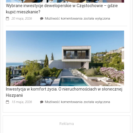
Wybrane inwestycje deweloperskie w Częstochowie – gdzie
kupić mieszkanie?
Wybrane
20 maja, 2026
Możliwość komentowania
została wyłączona
inwestycje
deweloperskie
w Częstochowie
–
gdzie
kupić
mieszkanie?
Inwestycja w komfort życia. O nieruchomościach w słonecznej
Hiszpanii
Inwestycja
15 maja, 2026
Możliwość komentowania
została wyłączona
w komfort
życia.
O nieruchomościach
w słonecznej
Reklama
Hiszpanii