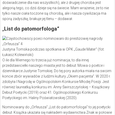
doświadczenie dla nas wszystkich), ale z drugiej choroba jest
alegorią tego, co dziś dzieje się na świecie. Mam wrażenie, że to nie
tylko nasze ciała toczone są chorobą, ale i nasza cywilizacja ma
sporą zadyszkę, brakuje jej tlenu – dodawał.
„
List do patomorfologa”
Justyna Tomska podczas spotkania w OPK „Gaude Mater” (fot.
Łukasz Kolewiński)
O ile dla Wiernego to trzecia już nominacja, to dla innej
przedstawicielki naszego miasta jest to debiut. Mowa o poetce i
dziennikarce Justynie Tomskiej. Do tej pory autorka miała na swoim
koncie zbiór wywiadów z ludźmi kultury „Okiem pacjenta”. W 2020 r.
zdobyła I Nagrodę w Ogólnopolskim Konkursie Młodej Poezji. Jest
również laureatką konkursu im. Anny Świrszczyńskiej – Książkowy
Debiut Poetycki (2019) oraz 41. Ogólnopolskiego Konkursu
Poetyckiego im. Haliny Poświatowskiej (2020).
Nominowany do „Orfeusza” „List do patomorfologa” to jej poetycki
debiut. Książka ukazała się nakładem wydawnictwa Znak w połowie