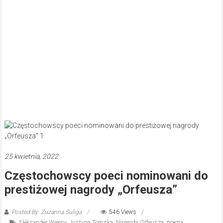
25 kwietnia, 2022
Częstochowscy poeci nominowani do
prestiżowej nagrody „Orfeusza”
Posted By: Zuzanna Suliga
546 Views
Aleksander Wierny
,
Justyna Tomska
,
Nagroda Orfeusza
,
poezja