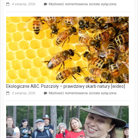
Ekologiczne
4 sierpnia, 2026
Możliwość komentowania
została wyłączona
ABC.
Gmina
Wręczyca
Wielka
z
dofinansowaniem
ponad
15,6
mln
na
modernizację
oczyszczalni
ścieków
[wideo]
Ekologiczne ABC. Pszczoły – prawdziwy skarb natury [wideo]
Ekologiczne
3 sierpnia, 2026
Możliwość komentowania
została wyłączona
ABC.
Pszczoły
–
prawdziwy
skarb
natury
[wideo]