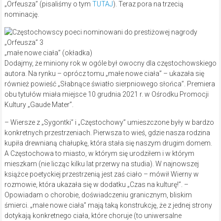
„Orfeusza” (pisaliśmy o tym
TUTAJ
). Teraz pora na trzecią
nominację.
„małe nowe ciała” (okładka)
Dodajmy, że miniony rok w ogóle był owocny dla częstochowskiego
autora. Na rynku – oprócz tomu „małe nowe ciała” – ukazała się
również powieść „Słabnące światło sierpniowego słońca”. Premiera
obu tytułów miała miejsce 10 grudnia 2021 r. w Ośrodku Promocji
Kultury „Gaude Mater”.
– Wiersze z „Sygontki” i „Częstochowy” umieszczone były w bardzo
konkretnych przestrzeniach. Pierwsza to wieś, gdzie nasza rodzina
kupiła drewnianą chałupkę, która stała się naszym drugim domem.
A Częstochowa to miasto, w którym się urodziłem i w którym
mieszkam (nie licząc kilku lat przerwy na studia). W najnowszej
książce poetyckiej przestrzenią jest zaś ciało – mówił Wierny w
rozmowie, która ukazała się w dodatku „Czas na kulturę!”. –
Opowiadam o chorobie, doświadczeniu granicznym, bliskim
śmierci. „małe nowe ciała” mają taką konstrukcję, że z jednej strony
dotykają konkretnego ciała, które choruje (to uniwersalne