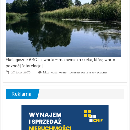
Ekologiczne ABC. Liswarta – malownicza rzeka, którą warto
poznać [fotorelacja]
Ekologiczne
22 lipca, 2026
Możliwość komentowania
została wyłączona
ABC.
Liswarta
–
malownicza
Reklama
rzeka,
którą
warto
poznać
[fotorelacja]