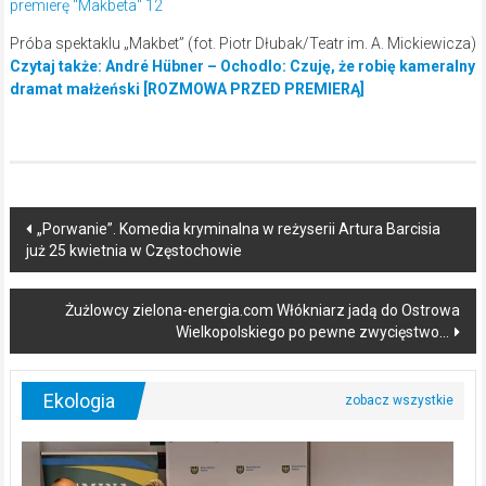
Próba spektaklu „Makbet” (fot. Piotr Dłubak/Teatr im. A. Mickiewicza)
Czytaj także: André Hübner – Ochodlo: Czuję, że robię kameralny
dramat małżeński [ROZMOWA PRZED PREMIERĄ]
Post
„Porwanie”. Komedia kryminalna w reżyserii Artura Barcisia
już 25 kwietnia w Częstochowie
navigation
Żużlowcy zielona-energia.com Włókniarz jadą do Ostrowa
Wielkopolskiego po pewne zwycięstwo…
Ekologia