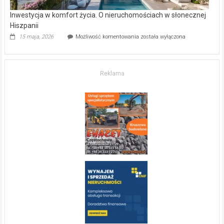
Inwestycja w komfort życia. O nieruchomościach w słonecznej
Hiszpanii
Inwestycja
15 maja, 2026
Możliwość komentowania
została wyłączona
w komfort
życia.
O nieruchomościach
w słonecznej
Reklama
Hiszpanii