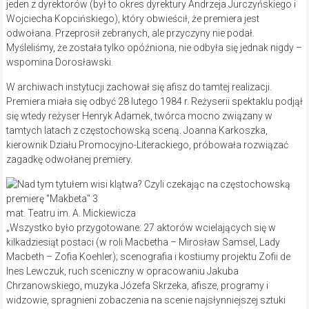
jeden z dyrektorów (był to okres dyrektury Andrzeja Jurczyńskiego i
Wojciecha Kopcińskiego), który obwieścił, że premiera jest
odwołana. Przeprosił zebranych, ale przyczyny nie podał.
Myśleliśmy, że została tylko opóźniona, nie odbyła się jednak nigdy –
wspomina Dorosławski.
W archiwach instytucji zachował się afisz do tamtej realizacji.
Premiera miała się odbyć 28 lutego 1984 r. Reżyserii spektaklu podjął
się wtedy reżyser Henryk Adamek, twórca mocno związany w
tamtych latach z częstochowską sceną. Joanna Karkoszka,
kierownik Działu Promocyjno-Literackiego, próbowała rozwiązać
zagadkę odwołanej premiery.
mat. Teatru im. A. Mickiewicza
„Wszystko było przygotowane: 27 aktorów wcielających się w
kilkadziesiąt postaci (w roli Macbetha – Mirosław Samsel, Lady
Macbeth – Zofia Koehler); scenografia i kostiumy projektu Zofii de
Ines Lewczuk, ruch sceniczny w opracowaniu Jakuba
Chrzanowskiego, muzyka Józefa Skrzeka, afisze, programy i
widzowie, spragnieni zobaczenia na scenie najsłynniejszej sztuki