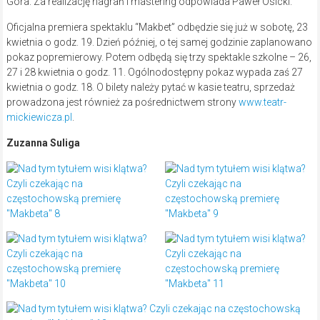
Góra. Za realizację nagrań i mastering odpowiada Paweł Osicki.
Oficjalna premiera spektaklu “Makbet” odbędzie się już w sobotę, 23
kwietnia o godz. 19. Dzień później, o tej samej godzinie zaplanowano
pokaz popremierowy. Potem odbędą się trzy spektakle szkolne – 26,
27 i 28 kwietnia o godz. 11. Ogólnodostępny pokaz wypada zaś 27
kwietnia o godz. 18. O bilety należy pytać w kasie teatru, sprzedaż
prowadzona jest również za pośrednictwem strony
www.teatr-
mickiewicza.pl
.
Zuzanna Suliga