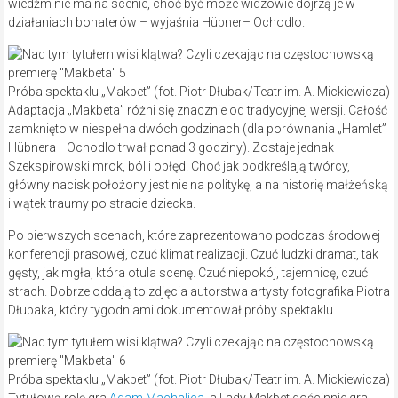
wiedźm nie ma na scenie, choć być może widzowie dojrzą je w
działaniach bohaterów – wyjaśnia Hübner– Ochodlo.
Próba spektaklu „Makbet” (fot. Piotr Dłubak/Teatr im. A. Mickiewicza)
Adaptacja „Makbeta” różni się znacznie od tradycyjnej wersji. Całość
zamknięto w niespełna dwóch godzinach (dla porównania „Hamlet”
Hübnera– Ochodlo trwał ponad 3 godziny). Zostaje jednak
Szekspirowski mrok, ból i obłęd. Choć jak podkreślają twórcy,
główny nacisk położony jest nie na politykę, a na historię małżeńską
i wątek traumy po stracie dziecka.
Po pierwszych scenach, które zaprezentowano podczas środowej
konferencji prasowej, czuć klimat realizacji. Czuć ludzki dramat, tak
gęsty, jak mgła, która otula scenę. Czuć niepokój, tajemnicę, czuć
strach. Dobrze oddają to zdjęcia autorstwa artysty fotografika Piotra
Dłubaka, który tygodniami dokumentował próby spektaklu.
Próba spektaklu „Makbet” (fot. Piotr Dłubak/Teatr im. A. Mickiewicza)