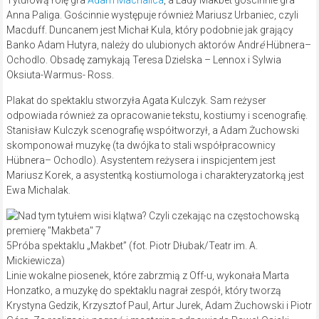
Tytułową rolę gra
Adam Machalica
, a Lady Makbet gościnnie gra
Anna Paliga. Gościnnie występuje również Mariusz Urbaniec, czyli
Macduff. Duncanem jest Michał Kula, który podobnie jak grający
Banko Adam Hutyra, należy do ulubionych aktorów Andr
é
Hübnera–
Ochodlo. Obsadę zamykają Teresa Dzielska – Lennox i Sylwia
Oksiuta-Warmus- Ross.
Plakat do spektaklu stworzyła Agata Kulczyk. Sam reżyser
odpowiada również za opracowanie tekstu, kostiumy i scenografię.
Stanisław Kulczyk scenografię współtworzył, a Adam Żuchowski
skomponował muzykę (ta dwójka to stali współpracownicy
Hübnera– Ochodlo). Asystentem reżysera i inspicjentem jest
Mariusz Korek, a asystentką kostiumologa i charakteryzatorką jest
Ewa Michalak.
5Próba spektaklu „Makbet” (fot. Piotr Dłubak/Teatr im. A.
Mickiewicza)
Linie wokalne piosenek, które zabrzmią z Off-u, wykonała Marta
Honzatko, a muzykę do spektaklu nagrał zespół, który tworzą
Krystyna Gedzik, Krzysztof Paul, Artur Jurek, Adam Żuchowski i Piotr