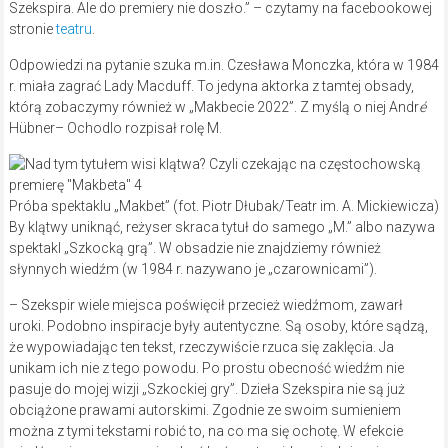
Szekspira. Ale do premiery nie doszło.” – czytamy na facebookowej
stronie
teatru
.
Odpowiedzi na pytanie szuka m.in. Czesława Monczka, która w 1984
r. miała zagrać Lady Macduff. To jedyna aktorka z tamtej obsady,
którą zobaczymy również w „Makbecie 2022”. Z myślą o niej Andr
é
Hübner– Ochodlo rozpisał rolę M.
Próba spektaklu „Makbet” (fot. Piotr Dłubak/Teatr im. A. Mickiewicza)
By klątwy uniknąć, reżyser skraca tytuł do samego „M.” albo nazywa
spektakl „Szkocką grą”. W obsadzie nie znajdziemy również
słynnych wiedźm (w 1984 r. nazywano je „czarownicami”).
– Szekspir wiele miejsca poświęcił przecież wiedźmom, zawarł
uroki. Podobno inspiracje były autentyczne. Są osoby, które sądzą,
że wypowiadając ten tekst, rzeczywiście rzuca się zaklęcia. Ja
unikam ich nie z tego powodu. Po prostu obecność wiedźm nie
pasuje do mojej wizji „Szkockiej gry”. Dzieła Szekspira nie są już
obciążone prawami autorskimi. Zgodnie ze swoim sumieniem
można z tymi tekstami robić to, na co ma się ochotę. W efekcie