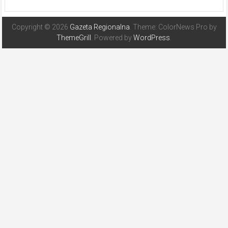
Copyright © 2026
Gazeta Regionalna
. Theme: ColorNews Pro by
ThemeGrill
. Powered by
WordPress
.