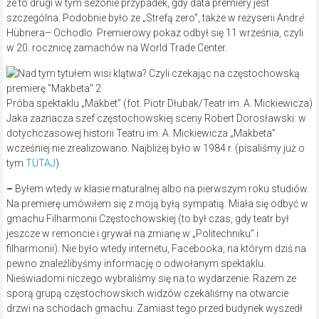
że to drugi w tym sezonie przypadek, gdy data premiery jest
szczególna. Podobnie było ze „Strefą zero”, także w reżyserii Andr
é
Hübnera– Ochodlo. Premierowy pokaz odbył się 11 września, czyli
w 20. rocznicę zamachów na World Trade Center.
Próba spektaklu „Makbet” (fot. Piotr Dłubak/Teatr im. A. Mickiewicza)
Jaka zaznacza szef częstochowskiej sceny Robert Dorosławski: w
dotychczasowej historii Teatru im. A. Mickiewicza „Makbeta”
wcześniej nie zrealizowano. Najbliżej było w 1984 r. (pisaliśmy już o
tym
TUTAJ
).
–
Byłem wtedy w klasie maturalnej albo na pierwszym roku studiów.
Na premierę umówiłem się z moją byłą sympatią. Miała się odbyć w
gmachu Filharmonii Częstochowskiej (to był czas, gdy teatr był
jeszcze w remoncie i grywał na zmianę w „Politechniku” i
filharmonii). Nie było wtedy internetu, Facebooka, na którym dziś na
pewno znaleźlibyśmy informację o odwołanym spektaklu.
Nieświadomi niczego wybraliśmy się na to wydarzenie. Razem ze
sporą grupą częstochowskich widzów czekaliśmy na otwarcie
drzwi na schodach gmachu. Zamiast tego przed budynek wyszedł