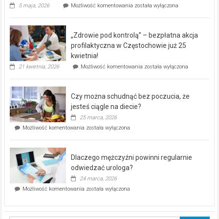
Rusza
5 maja, 2026
Możliwość komentowania
została wyłączona
miejski,
BEZPŁATNY
program
„Zdrowie pod kontrolą” – bezpłatna akcja
rehabilitacji
dla
profilaktyczna w Częstochowie już 25
seniorów!
kwietnia!
„Zdrowie
21 kwietnia, 2026
Możliwość komentowania
została wyłączona
pod
kontrolą”
–
Czy można schudnąć bez poczucia, że
bezpłatna
akcja
jesteś ciągle na diecie?
profilaktyczna
25 marca, 2026
w
Czy
Możliwość komentowania
została wyłączona
Częstochowie
można
już
schudnąć
25
bez
kwietnia!
Dlaczego mężczyźni powinni regularnie
poczucia,
że
odwiedzać urologa?
jesteś
24 marca, 2026
ciągle
Dlaczego
Możliwość komentowania
została wyłączona
na
mężczyźni
diecie?
powinni
regularnie