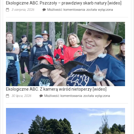
Ekologiczne ABC. Pszczoły – prawdziwy skarb natury [wideo]
Ekologiczne
3 sierpnia, 2026
Możliwość komentowania
została wyłączona
ABC.
Pszczoły
–
prawdziwy
skarb
natury
[wideo]
Ekologiczne ABC. Z kamerą wśród nietoperzy [wideo]
Ekologiczne
30 lipca, 2026
Możliwość komentowania
została wyłączona
ABC.
Z
kamerą
wśród
nietoperzy
[wideo]