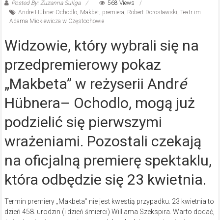
Posted By: Zuzanna Suliga
568 Views
Andre Hübner-Ochodlo
,
Makbet
,
premiera
,
Robert Dorosławski
,
Teatr im.
Adama Mickiewicza w Częstochowie
Widzowie, który wybrali się na
przedpremierowy pokaz
„Makbeta” w reżyserii Andr
é
Hübnera– Ochodlo, mogą już
podzielić się pierwszymi
wrażeniami. Pozostali czekają
na oficjalną premierę spektaklu,
która odbędzie się 23 kwietnia.
Termin premiery „Makbeta” nie jest kwestią przypadku. 23 kwietnia to
dzień 458. urodzin (i dzień śmierci) Williama Szekspira. Warto dodać,