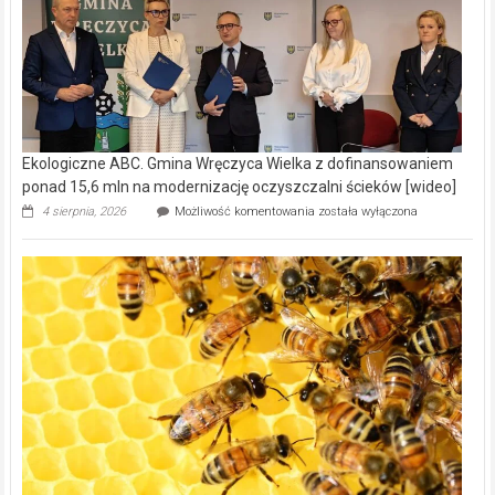
Ekologiczne ABC. Gmina Wręczyca Wielka z dofinansowaniem
ponad 15,6 mln na modernizację oczyszczalni ścieków [wideo]
Ekologiczne
4 sierpnia, 2026
Możliwość komentowania
została wyłączona
ABC.
Gmina
Wręczyca
Wielka
z
dofinansowaniem
ponad
15,6
mln
na
modernizację
oczyszczalni
ścieków
[wideo]