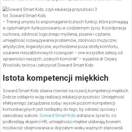
fot. Soward Smart Kids
– Trening umysłu to wspomaganie licznych funkcji, które pomagają
w optymalnym funkcjonowaniu w codziennym życiu. Koordynacja
ruchowa, zdolność logicznego myślenia, pisanie i czytanie,
umiejętność rozwiązywania problemów, zdolności muzyczne,
artystyczne, lingwistyczne, wychodzenie poza strefę komfortu,
szukanie nieszablonowych rozwiązań – one wszystkie zależą od
sprawności naszych „szarych komórek” – wyjaśnia dr Cezary
Wosiński, twórca i założyciel Soward Smart Kids.
Istota kompetencji miękkich
Soward Smart Kids stawia również na rozwój kompetencji miękkich.
Dobrze oddaje to wizję realizacji edukacji przyszłości. Umiejętność
efektywnego zarządzania sobą i wysoki poziom kompetencji
komunikacyjnych jest niezbędny do tego, by odnieść życiowy i
zawodowy sukces.
Soward Smart Kids
wdraża w życie to, co
podkreślają eksperci HR, umiejętności miękkie ułatwiają bowiem
możliwość obejmowania w dojrzałym wieku ważnych stanowisk.