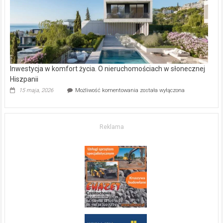
mieszkanie?
Inwestycja w komfort życia. O nieruchomościach w słonecznej
Hiszpanii
Inwestycja
15 maja, 2026
Możliwość komentowania
została wyłączona
w komfort
życia.
O nieruchomościach
w słonecznej
Reklama
Hiszpanii