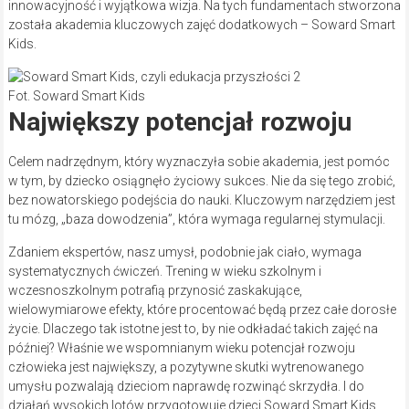
innowacyjność i wyjątkowa wizja. Na tych fundamentach stworzona
została akademia kluczowych zajęć dodatkowych – Soward Smart
Kids.
Fot. Soward Smart Kids
Największy potencjał rozwoju
Celem nadrzędnym, który wyznaczyła sobie akademia, jest pomóc
w tym, by dziecko osiągnęło życiowy sukces. Nie da się tego zrobić,
bez nowatorskiego podejścia do nauki. Kluczowym narzędziem jest
tu mózg, „baza dowodzenia”, która wymaga regularnej stymulacji.
Zdaniem ekspertów, nasz umysł, podobnie jak ciało, wymaga
systematycznych ćwiczeń. Trening w wieku szkolnym i
wczesnoszkolnym potrafią przynosić zaskakujące,
wielowymiarowe efekty, które procentować będą przez całe dorosłe
życie. Dlaczego tak istotne jest to, by nie odkładać takich zajęć na
później? Właśnie we wspomnianym wieku potencjał rozwoju
człowieka jest największy, a pozytywne skutki wytrenowanego
umysłu pozwalają dzieciom naprawdę rozwinąć skrzydła. I do
działań wysokich lotów przygotowuje dzieci Soward Smart Kids.