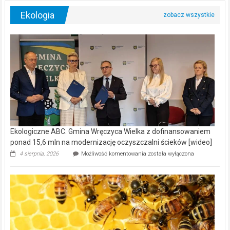
Ekologia
Ekologiczne ABC. Gmina Wręczyca Wielka z dofinansowaniem
ponad 15,6 mln na modernizację oczyszczalni ścieków [wideo]
Ekologiczne
4 sierpnia, 2026
Możliwość komentowania
została wyłączona
ABC.
Gmina
Wręczyca
Wielka
z
dofinansowaniem
ponad
15,6
mln