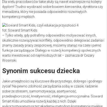
Dla wielu pracodawców takie atuty są nawet ważniejsze niż kolejny
dyplom! Trudno wyobrazić sobie bowiem kierownika, dyrektora czy
menadżera, który nie posiada odpowiednio rozwiniętych
kompetencji miękkich.
fot. Soward Smart Kids
– Tylko wtedy, gdy potrafimy odpowiednio motywować innych,
skutecznie rozwiązywać konflikty, odpowiednio delegować zadania i
znamy zasady pracy zespołowej, możemy stanąć na czele i pełnić
funkcje zarządzające. Dlatego w rozwój kompetencji społecznych
warto inwestować od najmłodszych lat – zaznacza dr Cezary
Wosiński.
Synonim sukcesu dziecka
Jakie umiejętności są kluczowe dla przyszłego, dobrego i godnego
życia? Na pewno zdolność zarządzania sobą w czasie, radzenie
sobie ze stresem, samomotywacja, asertywność,
przedsiębiorczość, kreatywność, inteligencja emocjonalna. Soward
Smart Kids umożliwia rozwój każdej z nich. Dzięki
wykorzystywanym przez akademię metodom kompetencje miękkie