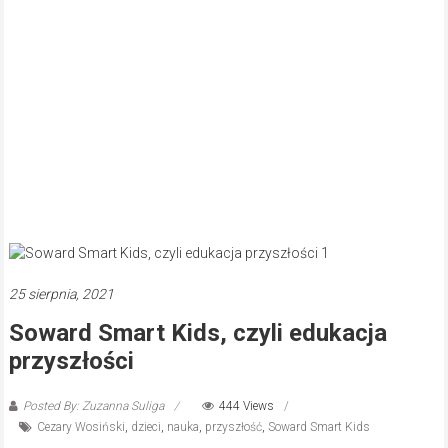
25 sierpnia, 2021
Soward Smart Kids, czyli edukacja
przyszłości
Posted By: Zuzanna Suliga
444 Views
Cezary Wosiński
,
dzieci
,
nauka
,
przyszłość
,
Soward Smart Kids