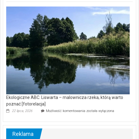
Z
kamerą
wśród
nietoperzy
[wideo]
Ekologiczne ABC. Liswarta – malownicza rzeka, którą warto
poznać [fotorelacja]
Ekologiczne
22 lipca, 2026
Możliwość komentowania
została wyłączona
ABC.
Liswarta
–
malownicza
Reklama
rzeka,