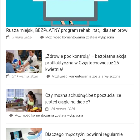
Rusza miejski, BEZPŁATNY program rehabilitacji dla seniorów!
Rusza
5 maja, 2026
Możliwość komentowania
została wyłączona
miejski,
BEZPŁATNY
program
„Zdrowie pod kontrolą” – bezpłatna akcja
rehabilitacji
dla
profilaktyczna w Częstochowie już 25
seniorów!
kwietnia!
„Zdrowie
21 kwietnia, 2026
Możliwość komentowania
została wyłączona
pod
kontrolą”
–
Czy można schudnąć bez poczucia, że
bezpłatna
akcja
jesteś ciągle na diecie?
profilaktyczna
25 marca, 2026
w
Czy
Możliwość komentowania
została wyłączona
Częstochowie
można
już
schudnąć
25
bez
kwietnia!
Dlaczego mężczyźni powinni regularnie
poczucia,