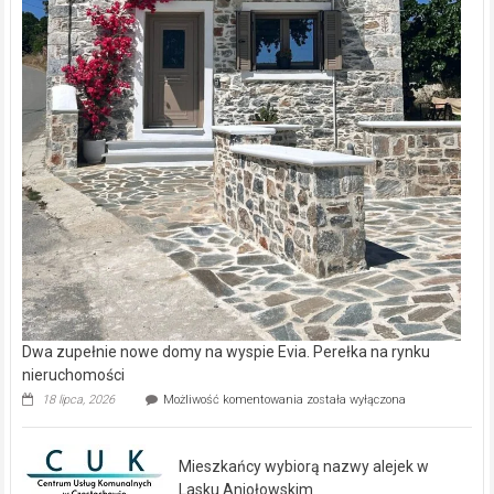
Dwa zupełnie nowe domy na wyspie Evia. Perełka na rynku
nieruchomości
Dwa
18 lipca, 2026
Możliwość komentowania
została wyłączona
zupełnie
nowe
domy
Mieszkańcy wybiorą nazwy alejek w
na
wyspie
Lasku Aniołowskim