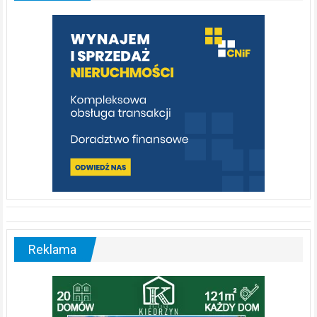
którą
warto
poznać
[fotorelacja]
Reklama