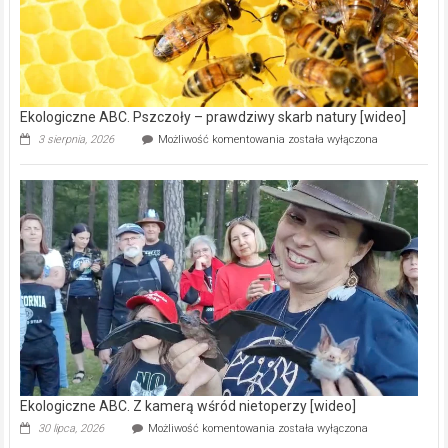
na
modernizację
oczyszczalni
ścieków
[wideo]
Ekologiczne ABC. Pszczoły – prawdziwy skarb natury [wideo]
Ekologiczne
3 sierpnia, 2026
Możliwość komentowania
została wyłączona
ABC.
Pszczoły
–
prawdziwy
skarb
natury
[wideo]
Ekologiczne ABC. Z kamerą wśród nietoperzy [wideo]
Ekologiczne
30 lipca, 2026
Możliwość komentowania
została wyłączona
ABC.