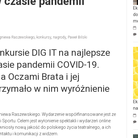
w czasie pandemii
Ek
do
mo
bigniewa Raszewskiego
,
konkursy
,
nagrody
,
Paweł Bilski
kursie DIG IT na najlepsze
zasie pandemii COVID-19.
 Oczami Brata i jej
trzymało w nim wyróżnienie
Ek
na
bigniewa Raszewskiego. Wydarzenie współfinansowane jest ze
Sportu. Celem jest wyłonienie spektakli i wydarzeń online
niosły nową jakość do polskiego życia teatralnego, a ich
taktu i komunikacji z widzem.