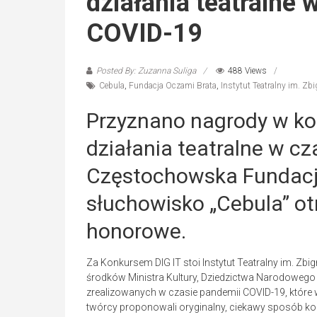
działania teatralne 
COVID-19
Posted By: Zuzanna Suliga
488 Views
Cebula
,
Fundacja Oczami Brata
,
Instytut Teatralny im. Z
Przyznano nagrody w kon
działania teatralne w c
Częstochowska Fundacja
słuchowisko „Cebula” o
honorowe.
Za Konkursem DIG IT stoi Instytut Teatralny im. Z
środków Ministra Kultury, Dziedzictwa Narodowego i 
zrealizowanych w czasie pandemii COVID-19, które w
twórcy proponowali oryginalny, ciekawy sposób kon