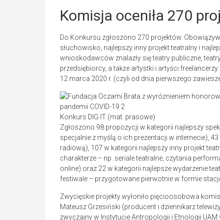
Komisja oceniła 270 pro
Do Konkursu zgłoszono 270 projektów. Obowiązywały
słuchowisko, najlepszy inny projekt teatralny i najl
wnioskodawców znalazły się teatry publiczne, teatr
przedsiębiorcy, a także artystki i artyści freelancer
12 marca 2020 r. (czyli od dnia pierwszego zawieszen
Konkurs DIG IT (mat. prasowe)
Zgłoszono 98 propozycji w kategorii najlepszy spe
specjalnie z myślą o ich prezentacji w internecie),
radiową), 107 w kategorii najlepszy inny projekt te
charakterze – np. seriale teatralne, czytania perfo
online) oraz 22 w kategorii najlepsze wydarzenie teat
festiwale – przygotowane pierwotnie w formie stacj
Zwycięskie projekty wyłoniło pięcioosobowa komisja, 
Mateusz Grzesiński (producent i dziennikarz telewiz
zwyczajny w Instytucie Antropologii i Etnologii UAM