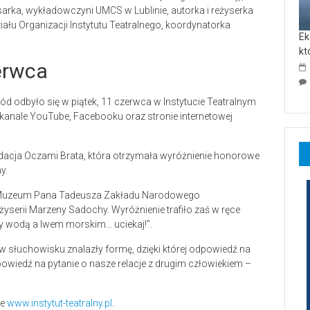
sarka, wykładowczyni UMCS w Lublinie, autorka i reżyserka
ału Organizacji Instytutu Teatralnego, koordynatorka
Ek
kt
erwca
d odbyło się w piątek, 11 czerwca w Instytucie Teatralnym
kanale YouTube, Facebooku oraz stronie internetowej
cja Oczami Brata, która otrzymała wyróżnienie honorowe
y.
ło Muzeum Pana Tadeusza Zakładu Narodowego
żyserii Marzeny Sadochy. Wyróżnienie trafiło zaś w ręce
zy wodą a lwem morskim… uciekaj!”.
w słuchowisku znalazły formę, dzięki której odpowiedź na
powiedź na pytanie o nasze relacje z drugim człowiekiem –
ie
www.instytut-teatralny.pl
.