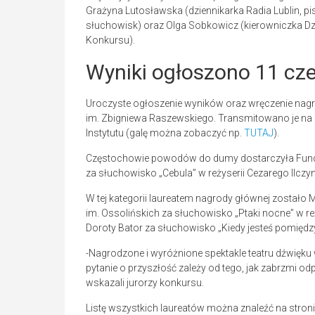
Grażyna Lutosławska (dziennikarka Radia Lublin, pi
słuchowisk) oraz Olga Sobkowicz (kierowniczka Dzi
Konkursu).
Wyniki ogłoszono 11 cz
Uroczyste ogłoszenie wyników oraz wręczenie nagró
im. Zbigniewa Raszewskiego. Transmitowano je na 
Instytutu (galę można zobaczyć np.
TUTAJ
).
Częstochowie powodów do dumy dostarczyła Funda
za słuchowisko „Cebula” w reżyserii Cezarego Ilczyn
W tej kategorii laureatem nagrody głównej zosta
im. Ossolińskich za słuchowisko „Ptaki nocne” w re
Doroty Bator za słuchowisko „Kiedy jesteś pomięd
-Nagrodzone i wyróżnione spektakle teatru dźwięku 
pytanie o przyszłość zależy od tego, jak zabrzmi od
wskazali jurorzy konkursu.
Listę wszystkich laureatów można znaleźć na stron