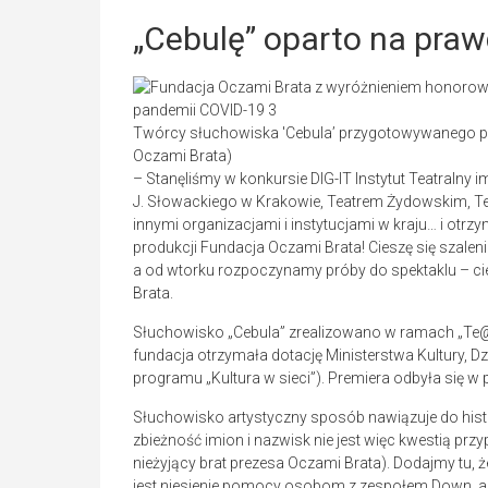
„Cebulę” oparto na prawd
Twórcy słuchowiska 'Cebula’ przygotowywanego pr
Oczami Brata)
– Stanęliśmy w konkursie DIG-IT Instytut Teatralny 
J. Słowackiego w Krakowie, Teatrem Żydowskim, T
innymi organizacjami i instytucjami w kraju… i ot
produkcji Fundacja Oczami Brata! Cieszę się szaleni
a od wtorku rozpoczynamy próby do spektaklu – cies
Brata.
Słuchowisko „Cebula” zrealizowano w ramach „Te
fundacja otrzymała dotację Ministerstwa Kultury,
programu „Kultura w sieci”). Premiera odbyła się w 
Słuchowisko artystyczny sposób nawiązuje do hist
zbieżność imion i nazwisk nie jest więc kwestią przy
nieżyjący brat prezesa Oczami Brata). Dodajmy tu, 
jest niesienie pomocy osobom z zespołem Down, a t