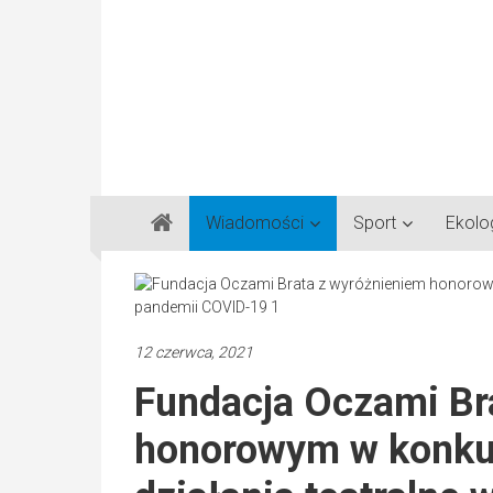
Gazeta
Wiadomości
Sport
Ekolo
Regionalna
Częstochowa,
Kłobuck,
Lubliniec,
12 czerwca, 2021
Myszków
Fundacja Oczami Br
honorowym w konkur