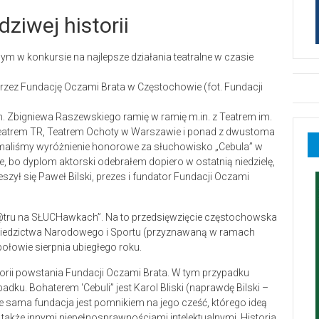
ziwej historii
zez Fundację Oczami Brata w Częstochowie (fot. Fundacji
im. Zbigniewa Raszewskiego ramię w ramię m.in. z Teatrem im.
eatrem TR, Teatrem Ochoty w Warszawie i ponad z dwustoma
rzymaliśmy wyróżnienie honorowe za słuchowisko „Cebula” w
e, bo dyplom aktorski odebrałem dopiero w ostatnią niedzielę,
zył się Paweł Bilski, prezes i fundator Fundacji Oczami
@tru na SŁUCHawkach”. Na to przedsięwzięcie częstochowska
 Dziedzictwa Narodowego i Sportu (przyznawaną w ramach
połowie sierpnia ubiegłego roku.
orii powstania Fundacji Oczami Brata. W tym przypadku
padku. Bohaterem 'Cebuli” jest Karol Bliski (naprawdę Bilski –
że sama fundacja jest pomnikiem na jego cześć, którego ideą
akże innymi niepełnosprawnościami intelektualnymi. Historia