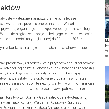
jektów
 cztery kategorie: najlepsza premiera, najlepsze
epsze wydarzenie przeniesione do internetu. Wśród
y prywatne, organizacje pozarządowe, domy i centra kultury,
zy. Warunkiem zgłoszenia projektu była jego realizacja w sieci od
ia działalności instytucji kultury) do 31 marca 2021 r.
Ek
[w
ktakl premierowy (przedstawienia przygotowane i zrealizowane
 43 w kategorii najlepsze słuchowisko (powstałe poza rozgłośnią
atralny (przedsięwzięcia o artystycznym lub edukacyjnym
rmatywne, warsztaty – przygotowane oryginalnie w formule
ralne przeniesione do internetu (projekty – w tym konferencje i
onarnej, a zaadaptowane do warunków i potrzeb online).
którą tworzyli Dominik Gac (teatrolog i krytyk teatralny),
yjny, animator kultury), Waldemar Kuligowski (profesor
 w Poznaniu; kierownik Zakładu Antropologii Kulturowej),