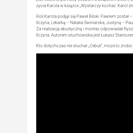
życia Karola w książce „Wystarczy kochać. Karol zmi
Roli Karola podjął się Paweł Bilski. Pawłem został
Ilczyna, Lekarką – Natalia Świniarska, Justyną – 
Za realizację akustyczną i montaż odpowiadał Rysz
Ilczyna. Autorem słuchowiska jest Łukasz Staniszew
Kto dotychczas nie słuchał „Cebuli”, może to zrob