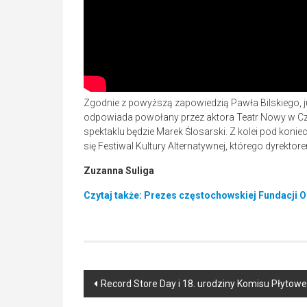
Zgodnie z powyższą zapowiedzią Pawła Bilskiego, ju
odpowiada powołany przez aktora Teatr Nowy w Cz
spektaklu będzie Marek Ślosarski. Z kolei pod konie
się Festiwal Kultury Alternatywnej, którego dyrektor
Zuzanna Suliga
Czytaj także: Prezes częstochowskiej Fundacji 
Post
Record Store Day i 18. urodziny Komisu Płyto
navigation