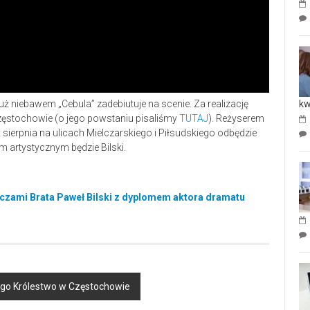
kw
ż niebawem „Cebula” zadebiutuje na scenie. Za realizację
ęstochowie (o jego powstaniu pisaliśmy
TUTAJ
). Reżyserem
c sierpnia na ulicach Mielczarskiego i Piłsudskiego odbędzie
em artystycznym będzie Bilski.
Oczami Brata Paweł Bilski z dyplomem aktora dramatu
wego Królestwo w Częstochowie