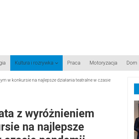
gia
Kultura i rozrywka
Praca
Motoryzacja
Dom
ata z wyróżnieniem
sie na najlepsze