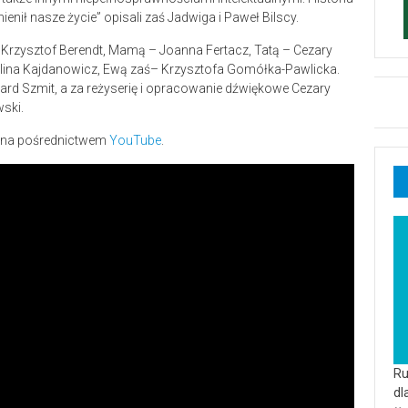
enił nasze życie” opisali zaś Jadwiga i Paweł Bilscy.
 – Krzysztof Berendt, Mamą – Joanna Fertacz, Tatą – Cezary
Paulina Kajdanowicz, Ewą zaś– Krzysztofa Gomółka-Pawlicka.
ard Szmit, a za reżyserię i opracowanie dźwiękowe Cezary
ski.
ić na pośrednictwem
YouTube
.
Ru
dl