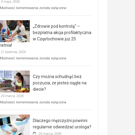
5 maja, 2026
Rusza
Możliwość komentowania
została wyłączona
miejski,
BEZPŁATNY
program
„Zdrowie pod kontrolą” –
rehabilitacji
dla
bezpłatna akcja profilaktyczna
seniorów!
w Częstochowie już 25
ietnia!
21 kwietnia, 2026
„Zdrowie
Możliwość komentowania
została wyłączona
pod
kontrolą”
–
Czy można schudnąć bez
bezpłatna
akcja
poczucia, że jesteś ciągle na
profilaktyczna
diecie?
w
25 marca, 2026
Częstochowie
już
Czy
Możliwość komentowania
została wyłączona
25
można
kwietnia!
schudnąć
bez
Dlaczego mężczyźni powinni
poczucia,
że
regularnie odwiedzać urologa?
jesteś
24 marca, 2026