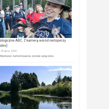
prawdziwy
skarb
natury
[wideo]
ologiczne ABC. Z kamerą wśród nietoperzy
ideo]
30 lipca, 2026
Ekologiczne
Możliwość komentowania
została wyłączona
ABC.
Z
kamerą
wśród
nietoperzy
[wideo]