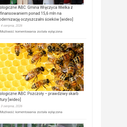
ologiczne ABC. Gmina Wręczyca Wielka z
finansowaniem ponad 15,6 mln na
dernizację oczyszczalni ścieków [wideo]
4 sierpnia, 2026
Ekologiczne
Możliwość komentowania
została wyłączona
ABC.
Gmina
Wręczyca
Wielka
z
dofinansowaniem
ponad
15,6
mln
na
modernizację
oczyszczalni
ścieków
ologiczne ABC. Pszczoły – prawdziwy skarb
[wideo]
tury [wideo]
3 sierpnia, 2026
Ekologiczne
Możliwość komentowania
została wyłączona
ABC.
Pszczoły
–