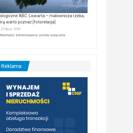
ologiczne ABC. Liswarta – malownicza rzeka,
órą warto poznać [fotorelacja]
22 lipca, 2026
Ekologiczne
Możliwość komentowania
została wyłączona
ABC.
Liswarta
–
malownicza
rzeka,
którą
Reklama
warto
poznać
[fotorelacja]