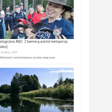
prawdziwy
skarb
natury
[wideo]
ologiczne ABC. Z kamerą wśród nietoperzy
ideo]
30 lipca, 2026
Ekologiczne
Możliwość komentowania
została wyłączona
ABC.
Z
kamerą
wśród
nietoperzy
[wideo]