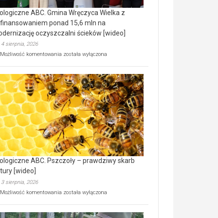
ologiczne ABC. Gmina Wręczyca Wielka z
finansowaniem ponad 15,6 mln na
dernizację oczyszczalni ścieków [wideo]
4 sierpnia, 2026
Ekologiczne
Możliwość komentowania
została wyłączona
ABC.
Gmina
Wręczyca
Wielka
z
dofinansowaniem
ponad
15,6
mln
na
modernizację
oczyszczalni
ścieków
ologiczne ABC. Pszczoły – prawdziwy skarb
[wideo]
tury [wideo]
3 sierpnia, 2026
Ekologiczne
Możliwość komentowania
została wyłączona
ABC.
Pszczoły
–