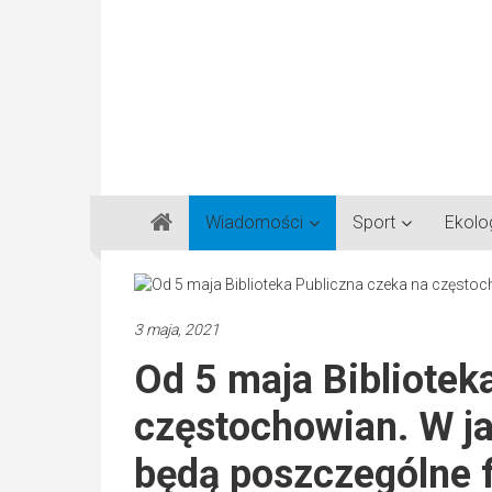
Gazeta
Wiadomości
Sport
Ekolo
Regionalna
Częstochowa,
Kłobuck,
Lubliniec,
3 maja, 2021
Myszków
Od 5 maja Bibliotek
częstochowian. W ja
będą poszczególne f