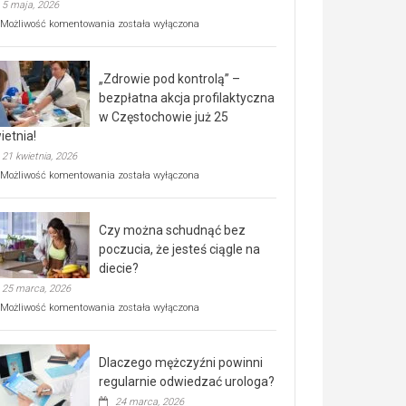
5 maja, 2026
Rusza
Możliwość komentowania
została wyłączona
miejski,
BEZPŁATNY
program
„Zdrowie pod kontrolą” –
rehabilitacji
dla
bezpłatna akcja profilaktyczna
seniorów!
w Częstochowie już 25
ietnia!
21 kwietnia, 2026
„Zdrowie
Możliwość komentowania
została wyłączona
pod
kontrolą”
–
Czy można schudnąć bez
bezpłatna
akcja
poczucia, że jesteś ciągle na
profilaktyczna
diecie?
w
25 marca, 2026
Częstochowie
już
Czy
Możliwość komentowania
została wyłączona
25
można
kwietnia!
schudnąć
bez
Dlaczego mężczyźni powinni
poczucia,
że
regularnie odwiedzać urologa?
jesteś
24 marca, 2026