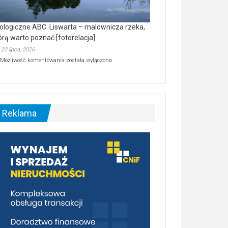
ologiczne ABC. Liswarta – malownicza rzeka,
órą warto poznać [fotorelacja]
22 lipca, 2026
Ekologiczne
Możliwość komentowania
została wyłączona
ABC.
Liswarta
–
malownicza
rzeka,
którą
Reklama
warto
poznać
[fotorelacja]