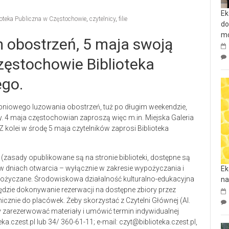
Ek
ioteka Publiczna w Częstochowie
,
czytelnicy
,
filie
do
mo
 obostrzeń, 5 maja swoją
zęstochowie Biblioteka
ego.
opniowego luzowania obostrzeń, tuż po długim weekendzie,
ry. 4 maja częstochowian zaproszą więc m.in. Miejska Galeria
 Z kolei w środę 5 maja czytelników zaprosi Biblioteka
 (zasady opublikowane są na stronie biblioteki, dostępne są
 w dniach otwarcia – wyłącznie w zakresie wypożyczania i
Ek
ożyczane. Środowiskowa działalność kulturalno-edukacyjna
na
ędzie dokonywanie rezerwacji na dostępne zbiory przez
icznie do placówek. Żeby skorzystać z Czytelni Głównej (Al.
 zarezerwować materiały i umówić termin indywidualnej
teka.czest.pl lub 34/ 360-61-11; e-mail: czyt@biblioteka.czest.pl,