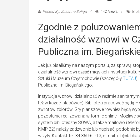
Posted By: Zuzanna Suliga
442 Views
Bibl
Zgodnie z poluzowaniem
działalność wznowi w C
Publiczna im. Biegański
Jak już pisaliśmy na naszym portalu, za sprawą st
działalność wznowi część miejskich instytucji kultu
Sztuki i Muzeum Częstochowie (szczegóły
TUTAJ
).
Publiczna im. Biegańskiego.
Instytucja wznowi działalność w reżimie sanitarnym
też w każdej placówce). Biblioteki pracować będą –
zwrotów zbiorów. Gry planszowe również będą wyp
pozostanie realizowana w formie online. Możliwe b
system biblioteczny SOWA, a także mailowo i telefon
NMP 22) należy zadzwonić lub napisać, podobnie by
wizyty. Kontakt: tel. 34 360-61-13; e-mail: dib@biblio