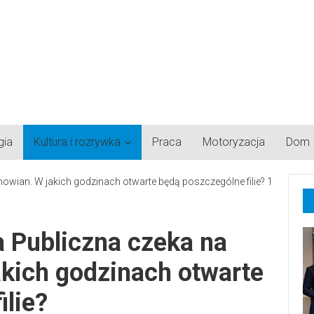
gia
Kultura i rozrywka
Praca
Motoryzacja
Dom
a Publiczna czeka na
kich godzinach otwarte
ilie?