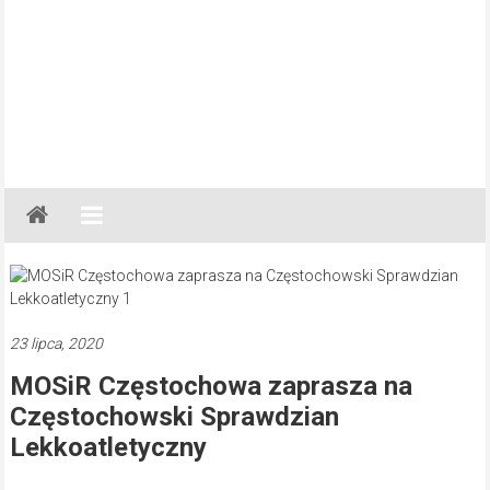
Gazeta
Regionalna
Częstochowa,
Kłobuck,
Lubliniec,
23 lipca, 2020
Myszków
MOSiR Częstochowa zaprasza na
Częstochowski Sprawdzian
Lekkoatletyczny