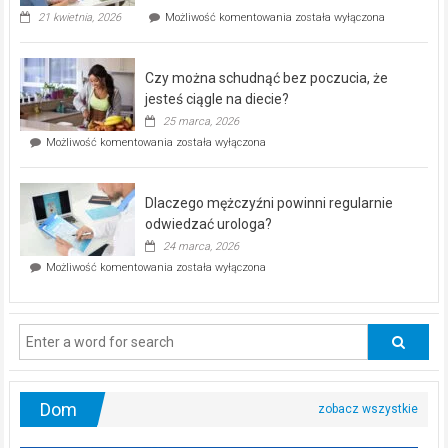
„Zdrowie
21 kwietnia, 2026
Możliwość komentowania
została wyłączona
pod
kontrolą”
–
Czy można schudnąć bez poczucia, że
bezpłatna
akcja
jesteś ciągle na diecie?
profilaktyczna
25 marca, 2026
w
Czy
Możliwość komentowania
została wyłączona
Częstochowie
można
już
schudnąć
25
bez
kwietnia!
Dlaczego mężczyźni powinni regularnie
poczucia,
że
odwiedzać urologa?
jesteś
24 marca, 2026
ciągle
Dlaczego
Możliwość komentowania
została wyłączona
na
mężczyźni
diecie?
powinni
regularnie
odwiedzać
urologa?
Dom