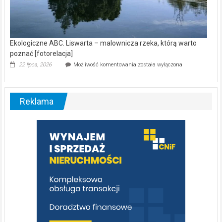
Ekologiczne ABC. Liswarta – malownicza rzeka, którą warto
poznać [fotorelacja]
Ekologiczne
22 lipca, 2026
Możliwość komentowania
została wyłączona
ABC.
Liswarta
–
malownicza
Reklama
rzeka,
którą
warto
poznać
[fotorelacja]