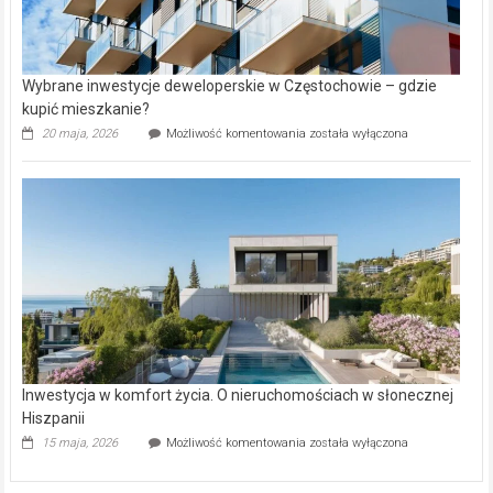
Wybrane inwestycje deweloperskie w Częstochowie – gdzie
kupić mieszkanie?
Wybrane
20 maja, 2026
Możliwość komentowania
została wyłączona
inwestycje
deweloperskie
w Częstochowie
–
gdzie
kupić
mieszkanie?
Inwestycja w komfort życia. O nieruchomościach w słonecznej
Hiszpanii
Inwestycja
15 maja, 2026
Możliwość komentowania
została wyłączona
w komfort
życia.