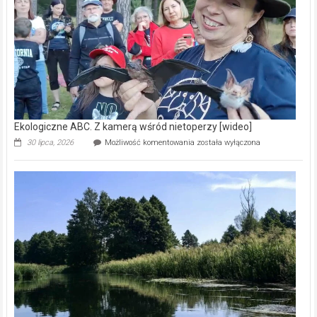
natury
[wideo]
Ekologiczne ABC. Z kamerą wśród nietoperzy [wideo]
Ekologiczne
30 lipca, 2026
Możliwość komentowania
została wyłączona
ABC.
Z
kamerą
wśród
nietoperzy
[wideo]