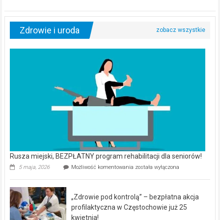
Zdrowie i uroda
Rusza miejski, BEZPŁATNY program rehabilitacji dla seniorów!
Rusza
5 maja, 2026
Możliwość komentowania
została wyłączona
miejski,
BEZPŁATNY
program
„Zdrowie pod kontrolą” – bezpłatna akcja
rehabilitacji
dla
profilaktyczna w Częstochowie już 25
seniorów!
kwietnia!