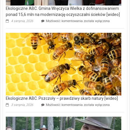
Ekologiczne ABC. Gmina Wręczyca Wielka z dofinansowaniem
ponad 15,6 mln na modernizację oczyszczalni ścieków [wideo]
Ekologiczne
4 sierpnia, 2026
Możliwość komentowania
została wyłączona
ABC.
Gmina
Wręczyca
Wielka
z
dofinansowaniem
ponad
15,6
mln
na
modernizację
oczyszczalni
ścieków
[wideo]
Ekologiczne ABC. Pszczoły – prawdziwy skarb natury [wideo]
Ekologiczne
3 sierpnia, 2026
Możliwość komentowania
została wyłączona
ABC.
Pszczoły
–
prawdziwy
skarb