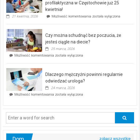
dla
profilaktyczna w Częstochowie już 25
seniorów!
kwietnia!
„Zdrowie
21 kwietnia, 2026
Możliwość komentowania
została wyłączona
pod
kontrolą”
–
Czy można schudnąć bez poczucia, że
bezpłatna
akcja
jesteś ciągle na diecie?
profilaktyczna
25 marca, 2026
w
Czy
Możliwość komentowania
została wyłączona
Częstochowie
można
już
schudnąć
25
bez
kwietnia!
Dlaczego mężczyźni powinni regularnie
poczucia,
że
odwiedzać urologa?
jesteś
24 marca, 2026
ciągle
Dlaczego
Możliwość komentowania
została wyłączona
na
mężczyźni
diecie?
powinni
regularnie
odwiedzać
urologa?
Dom