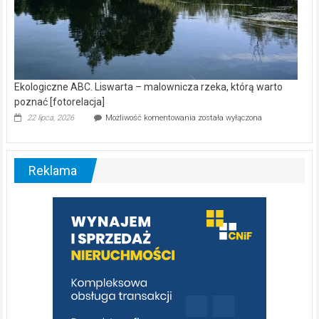
Ekologiczne ABC. Liswarta – malownicza rzeka, którą warto
poznać [fotorelacja]
Ekologiczne
22 lipca, 2026
Możliwość komentowania
została wyłączona
ABC.
Liswarta
–
malownicza
Reklama
rzeka,
którą
warto
poznać
[fotorelacja]