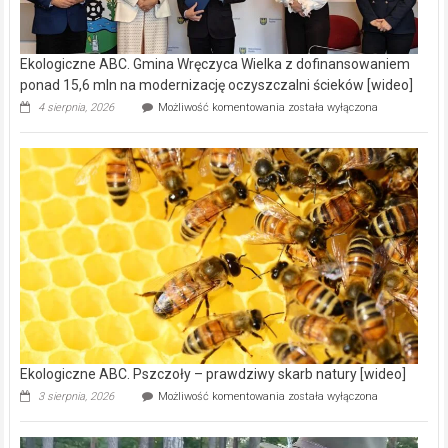
Ekologiczne ABC. Gmina Wręczyca Wielka z dofinansowaniem
ponad 15,6 mln na modernizację oczyszczalni ścieków [wideo]
Ekologiczne
4 sierpnia, 2026
Możliwość komentowania
została wyłączona
ABC.
Gmina
Wręczyca
Wielka
z
dofinansowaniem
ponad
15,6
mln
na
modernizację
oczyszczalni
ścieków
[wideo]
Ekologiczne ABC. Pszczoły – prawdziwy skarb natury [wideo]
Ekologiczne
3 sierpnia, 2026
Możliwość komentowania
została wyłączona
ABC.
Pszczoły
–