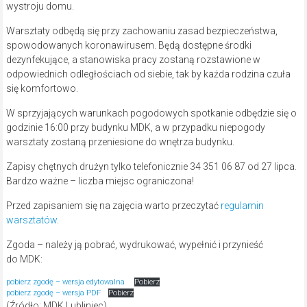
wystroju domu.
Warsztaty odbędą się przy zachowaniu zasad bezpieczeństwa,
spowodowanych koronawirusem. Będą dostępne środki
dezynfekujące, a stanowiska pracy zostaną rozstawione w
odpowiednich odległościach od siebie, tak by każda rodzina czuła
się komfortowo.
W sprzyjających warunkach pogodowych spotkanie odbędzie się o
godzinie 16:00 przy budynku MDK, a w przypadku niepogody
warsztaty zostaną przeniesione do wnętrza budynku.
Zapisy chętnych drużyn tylko telefonicznie 34 351 06 87 od 27 lipca.
Bardzo ważne – liczba miejsc ograniczona!
Przed zapisaniem się na zajęcia warto przeczytać
regulamin
warsztatów
.
Zgoda – należy ją pobrać, wydrukować, wypełnić i przynieść
do MDK:
pobierz zgodę – wersja edytowalna
Pobierz
pobierz zgodę – wersja PDF
Pobierz
(Źródło: MDK Lubliniec)