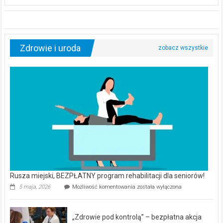
Zdrowie i uroda
Rusza miejski, BEZPŁATNY program rehabilitacji dla seniorów!
Rusza
5 maja, 2026
Możliwość komentowania
została wyłączona
miejski,
BEZPŁATNY
program
„Zdrowie pod kontrolą” – bezpłatna akcja
rehabilitacji