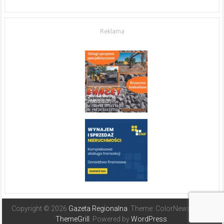
w komfort
życia.
O nieruchomościach
w słonecznej
Reklama
Hiszpanii
Copyright © 2026
Gazeta Regionalna
. Theme: ColorNews Pro by
ThemeGrill
. Powered by
WordPress
.