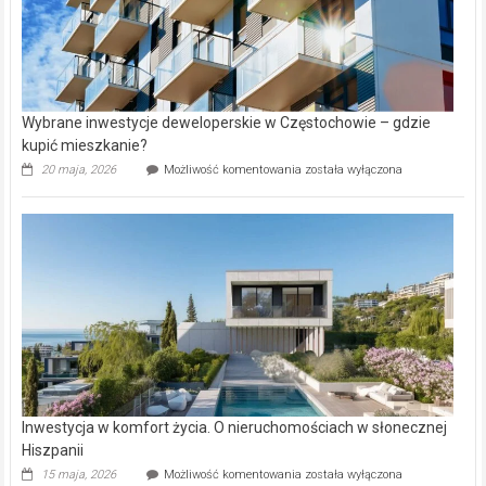
Wybrane inwestycje deweloperskie w Częstochowie – gdzie
kupić mieszkanie?
Wybrane
20 maja, 2026
Możliwość komentowania
została wyłączona
inwestycje
deweloperskie
w Częstochowie
–
gdzie
kupić
mieszkanie?
Inwestycja w komfort życia. O nieruchomościach w słonecznej
Hiszpanii
Inwestycja
15 maja, 2026
Możliwość komentowania
została wyłączona