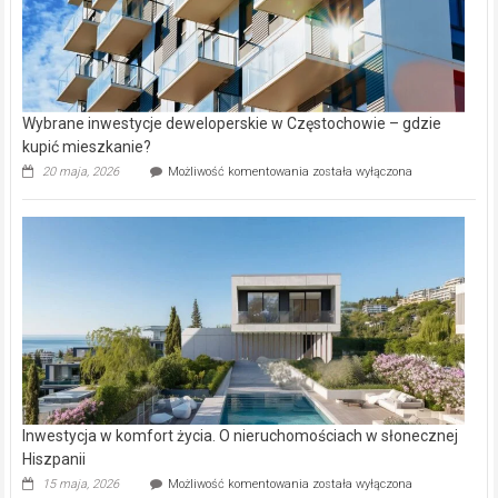
Wybrane inwestycje deweloperskie w Częstochowie – gdzie
kupić mieszkanie?
Wybrane
20 maja, 2026
Możliwość komentowania
została wyłączona
inwestycje
deweloperskie
w Częstochowie
–
gdzie
kupić
mieszkanie?
Inwestycja w komfort życia. O nieruchomościach w słonecznej
Hiszpanii
Inwestycja
15 maja, 2026
Możliwość komentowania
została wyłączona