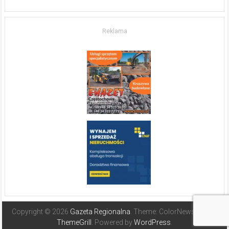
w komfort
życia.
O nieruchomościach
w słonecznej
Reklama
Hiszpanii
Copyright © 2026
Gazeta Regionalna
. Theme: ColorNews Pro by
ThemeGrill
. Powered by
WordPress
.