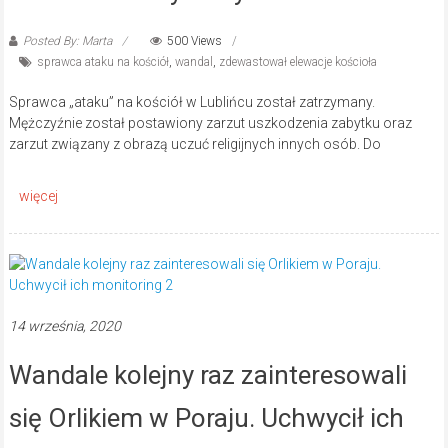
Posted By: Marta
500 Views
sprawca ataku na kościół
,
wandal
,
zdewastował elewacje kościoła
Sprawca „ataku” na kościół w Lublińcu został zatrzymany.
Mężczyźnie został postawiony zarzut uszkodzenia zabytku oraz
zarzut związany z obrazą uczuć religijnych innych osób. Do
14 września, 2020
Wandale kolejny raz zainteresowali
się Orlikiem w Poraju. Uchwycił ich