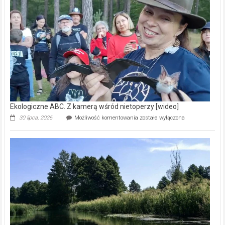
prawdziwy
skarb
natury
[wideo]
Ekologiczne ABC. Z kamerą wśród nietoperzy [wideo]
Ekologiczne
30 lipca, 2026
Możliwość komentowania
została wyłączona
ABC.
Z
kamerą
wśród
nietoperzy
[wideo]