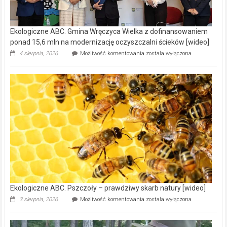
Ekologiczne ABC. Gmina Wręczyca Wielka z dofinansowaniem
ponad 15,6 mln na modernizację oczyszczalni ścieków [wideo]
Ekologiczne
4 sierpnia, 2026
Możliwość komentowania
została wyłączona
ABC.
Gmina
Wręczyca
Wielka
z
dofinansowaniem
ponad
15,6
mln
na
modernizację
oczyszczalni
ścieków
[wideo]
Ekologiczne ABC. Pszczoły – prawdziwy skarb natury [wideo]
Ekologiczne
3 sierpnia, 2026
Możliwość komentowania
została wyłączona
ABC.
Pszczoły
–