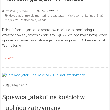
Posted By: Linda
592 Views
dewastacja
,
miejski monitoring
,
operatorzy miejskiego monitoringu
,
Straż
Miejska w Częstochowie
,
wandal
Dzięki informacjom od operatorów miejskiego monitoringu
częstochowscy strażnicy miejscy ujęli 22-letniego mężczyznę, który
sprayem zdewastował elewacje budynków przy ul. Sobieskiego i al.
Wolności. W
9 stycznia, 2021
Sprawca „ataku” na kościół w
Lublińcu zatrzymany