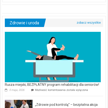
Zdrowie i uroda
Rusza miejski, BEZPŁATNY program rehabilitacji dla seniorów!
Rusza
5 maja, 2026
Możliwość komentowania
została wyłączona
miejski,
BEZPŁATNY
program
„Zdrowie pod kontrolą” – bezpłatna akcja
rehabilitacji