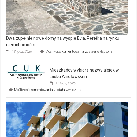
Dwa zupełnie nowe domy na wyspie Evia. Perełka na rynku
nieruchomości
Dwa
18 lipca, 2026
Możliwość komentowania
została wyłączona
zupełnie
nowe
domy
Mieszkańcy wybiorą nazwy alejek w
na
wyspie
Lasku Aniołowskim
Evia.
17 lipca, 2026
Perełka
Mieszkańcy
Możliwość komentowania
została wyłączona
na
wybiorą
rynku
nazwy
nieruchomości
alejek
w
Lasku
Aniołowskim