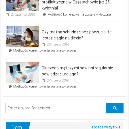
dla
profilaktyczna w Częstochowie już 25
seniorów!
kwietnia!
„Zdrowie
21 kwietnia, 2026
Możliwość komentowania
została wyłączona
pod
kontrolą”
–
Czy można schudnąć bez poczucia, że
bezpłatna
akcja
jesteś ciągle na diecie?
profilaktyczna
25 marca, 2026
w
Czy
Możliwość komentowania
została wyłączona
Częstochowie
można
już
schudnąć
25
bez
kwietnia!
Dlaczego mężczyźni powinni regularnie
poczucia,
że
odwiedzać urologa?
jesteś
24 marca, 2026
ciągle
Dlaczego
Możliwość komentowania
została wyłączona
na
mężczyźni
diecie?
powinni
regularnie
odwiedzać
urologa?
Dom