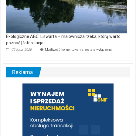
Ekologiczne ABC. Liswarta – malownicza rzeka, którą warto
poznać [fotorelacja]
Ekologiczne
22 lipca, 2026
Możliwość komentowania
została wyłączona
ABC.
Liswarta
–
malownicza
Reklama
rzeka,
którą
warto
poznać
[fotorelacja]