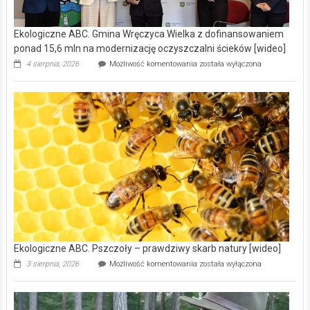
Ekologiczne ABC. Gmina Wręczyca Wielka z dofinansowaniem
ponad 15,6 mln na modernizację oczyszczalni ścieków [wideo]
Ekologiczne
4 sierpnia, 2026
Możliwość komentowania
została wyłączona
ABC.
Gmina
Wręczyca
Wielka
z
dofinansowaniem
ponad
15,6
mln
na
modernizację
oczyszczalni
ścieków
[wideo]
Ekologiczne ABC. Pszczoły – prawdziwy skarb natury [wideo]
Ekologiczne
3 sierpnia, 2026
Możliwość komentowania
została wyłączona
ABC.
Pszczoły
–
prawdziwy