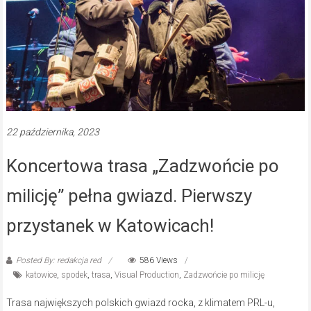
22 października, 2023
Koncertowa trasa „Zadzwońcie po
milicję” pełna gwiazd. Pierwszy
przystanek w Katowicach!
Posted By: redakcja red
586 Views
katowice
,
spodek
,
trasa
,
Visual Production
,
Zadzwońcie po milicję
Trasa największych polskich gwiazd rocka, z klimatem PRL-u,