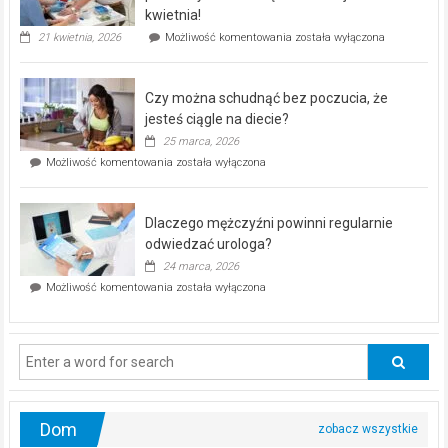
seniorów!
kwietnia!
„Zdrowie
21 kwietnia, 2026
Możliwość komentowania
została wyłączona
pod
kontrolą”
–
Czy można schudnąć bez poczucia, że
bezpłatna
akcja
jesteś ciągle na diecie?
profilaktyczna
25 marca, 2026
w
Czy
Możliwość komentowania
została wyłączona
Częstochowie
można
już
schudnąć
25
bez
kwietnia!
Dlaczego mężczyźni powinni regularnie
poczucia,
że
odwiedzać urologa?
jesteś
24 marca, 2026
ciągle
Dlaczego
Możliwość komentowania
została wyłączona
na
mężczyźni
diecie?
powinni
regularnie
odwiedzać
urologa?
Dom