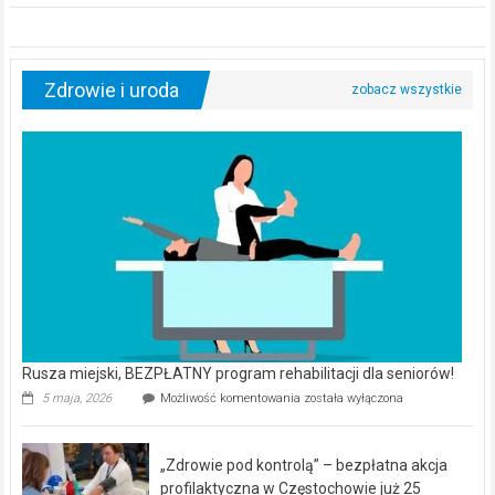
Zdrowie i uroda
Rusza miejski, BEZPŁATNY program rehabilitacji dla seniorów!
Rusza
5 maja, 2026
Możliwość komentowania
została wyłączona
miejski,
BEZPŁATNY
program
„Zdrowie pod kontrolą” – bezpłatna akcja
rehabilitacji
dla
profilaktyczna w Częstochowie już 25