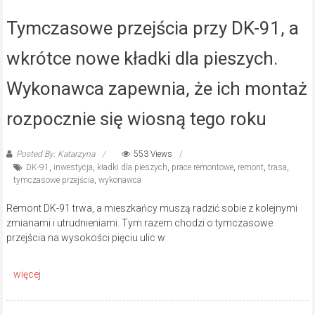
Tymczasowe przejścia przy DK-91, a
wkrótce nowe kładki dla pieszych.
Wykonawca zapewnia, że ich montaż
rozpocznie się wiosną tego roku
Posted By: Katarzyna
553 Views
DK-91
,
inwestycja
,
kładki dla pieszych
,
prace remontowe
,
remont
,
trasa
,
tymczasowe przejścia
,
wykonawca
Remont DK-91 trwa, a mieszkańcy muszą radzić sobie z kolejnymi
zmianami i utrudnieniami. Tym razem chodzi o tymczasowe
przejścia na wysokości pięciu ulic w