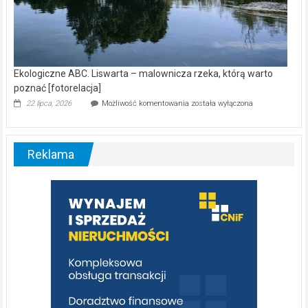
Ekologiczne ABC. Liswarta – malownicza rzeka, którą warto
poznać [fotorelacja]
Ekologiczne
22 lipca, 2026
Możliwość komentowania
została wyłączona
ABC.
Liswarta
–
malownicza
Reklama
rzeka,
którą
warto
poznać
[fotorelacja]