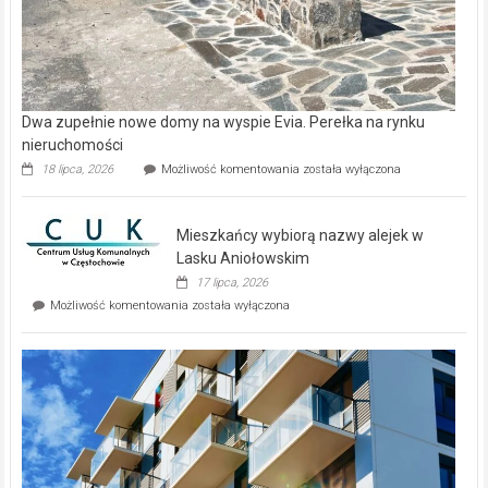
Dwa zupełnie nowe domy na wyspie Evia. Perełka na rynku
nieruchomości
Dwa
18 lipca, 2026
Możliwość komentowania
została wyłączona
zupełnie
nowe
domy
Mieszkańcy wybiorą nazwy alejek w
na
wyspie
Lasku Aniołowskim
Evia.
17 lipca, 2026
Perełka
Mieszkańcy
Możliwość komentowania
została wyłączona
na
wybiorą
rynku
nazwy
nieruchomości
alejek
w
Lasku
Aniołowskim