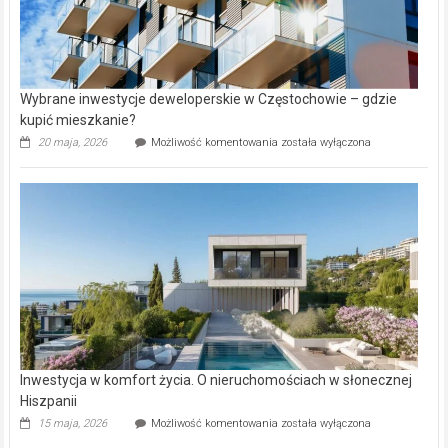
Wybrane inwestycje deweloperskie w Częstochowie – gdzie
kupić mieszkanie?
Wybrane
20 maja, 2026
Możliwość komentowania
została wyłączona
inwestycje
deweloperskie
w Częstochowie
–
gdzie
kupić
mieszkanie?
Inwestycja w komfort życia. O nieruchomościach w słonecznej
Hiszpanii
Inwestycja
15 maja, 2026
Możliwość komentowania
została wyłączona
w komfort