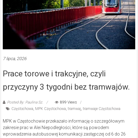
7 lipca, 2026
Prace torowe i trakcyjne, czyli
przyczyny 3 tygodni bez tramwajów.
Posted By: Paulina Sz.
899 Views
Częstochowa
,
MPK Częstochowa
,
tramwaj
,
tramwaje Częstochowa
MPK w Częstochowie przekazało informację o szczegółowym
zakresie prac w Alei Niepodległości, które są powodem
wprowadzenia autobusowej komunikacji zastępczej od 6 do 26