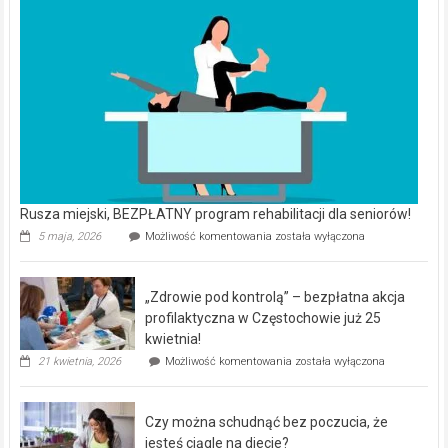
Rusza miejski, BEZPŁATNY program rehabilitacji dla seniorów!
Rusza
5 maja, 2026
Możliwość komentowania
została wyłączona
miejski,
BEZPŁATNY
program
„Zdrowie pod kontrolą” – bezpłatna akcja
rehabilitacji
dla
profilaktyczna w Częstochowie już 25
seniorów!
kwietnia!
„Zdrowie
21 kwietnia, 2026
Możliwość komentowania
została wyłączona
pod
kontrolą”
–
Czy można schudnąć bez poczucia, że
bezpłatna
akcja
jesteś ciągle na diecie?