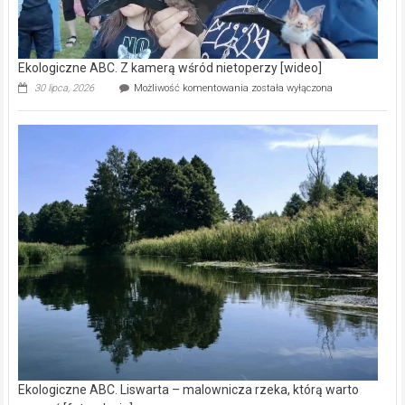
Ekologiczne ABC. Z kamerą wśród nietoperzy [wideo]
Ekologiczne
30 lipca, 2026
Możliwość komentowania
została wyłączona
ABC.
Z
kamerą
wśród
nietoperzy
[wideo]
Ekologiczne ABC. Liswarta – malownicza rzeka, którą warto