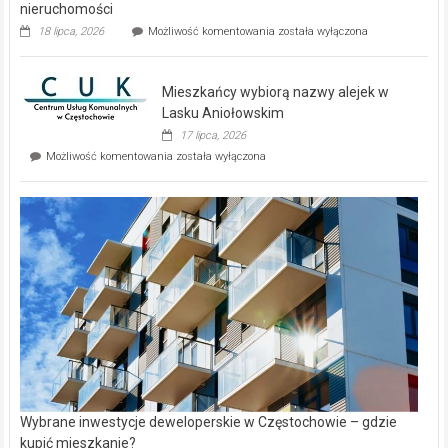
nieruchomości
Dwa
18 lipca, 2026
Możliwość komentowania
została wyłączona
zupełnie
nowe
domy
Mieszkańcy wybiorą nazwy alejek w
na
wyspie
Lasku Aniołowskim
Evia.
17 lipca, 2026
Perełka
Mieszkańcy
Możliwość komentowania
została wyłączona
na
wybiorą
rynku
nazwy
nieruchomości
alejek
w
Lasku
Aniołowskim
Wybrane inwestycje deweloperskie w Częstochowie – gdzie
kupić mieszkanie?