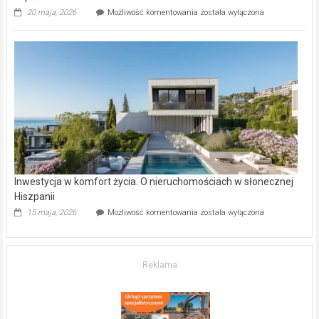
Wybrane
20 maja, 2026
Możliwość komentowania
została wyłączona
inwestycje
deweloperskie
w Częstochowie
–
gdzie
kupić
mieszkanie?
Inwestycja w komfort życia. O nieruchomościach w słonecznej
Hiszpanii
Inwestycja
15 maja, 2026
Możliwość komentowania
została wyłączona
w komfort
życia.
O nieruchomościach
w słonecznej
Reklama
Hiszpanii