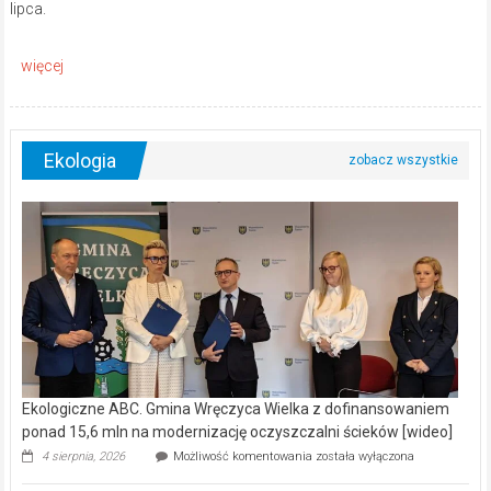
lipca.
Ekologia
Ekologiczne ABC. Gmina Wręczyca Wielka z dofinansowaniem
ponad 15,6 mln na modernizację oczyszczalni ścieków [wideo]
Ekologiczne
4 sierpnia, 2026
Możliwość komentowania
została wyłączona
ABC.
Gmina