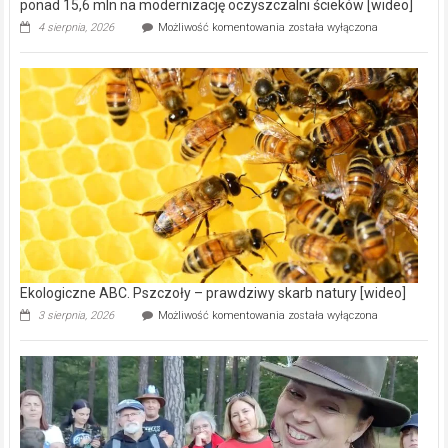
ponad 15,6 mln na modernizację oczyszczalni ścieków [wideo]
Ekologiczne
4 sierpnia, 2026
Możliwość komentowania
została wyłączona
ABC.
Gmina
Wręczyca
Wielka
z
dofinansowaniem
ponad
15,6
mln
na
modernizację
oczyszczalni
ścieków
[wideo]
Ekologiczne ABC. Pszczoły – prawdziwy skarb natury [wideo]
Ekologiczne
3 sierpnia, 2026
Możliwość komentowania
została wyłączona
ABC.
Pszczoły
–
prawdziwy
skarb
natury
[wideo]