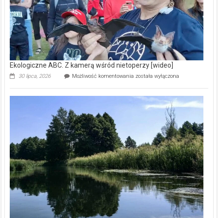
Ekologiczne ABC. Z kamerą wśród nietoperzy [wideo]
Ekologiczne
30 lipca, 2026
Możliwość komentowania
została wyłączona
ABC.
Z
kamerą
wśród
nietoperzy
[wideo]