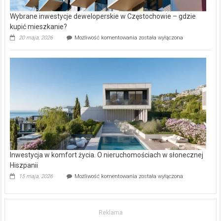
Wybrane inwestycje deweloperskie w Częstochowie – gdzie
kupić mieszkanie?
Wybrane
20 maja, 2026
Możliwość komentowania
została wyłączona
inwestycje
deweloperskie
w Częstochowie
–
gdzie
kupić
mieszkanie?
Inwestycja w komfort życia. O nieruchomościach w słonecznej
Hiszpanii
Inwestycja
15 maja, 2026
Możliwość komentowania
została wyłączona
w komfort
życia.
O nieruchomościach
w słonecznej
Reklama
Hiszpanii