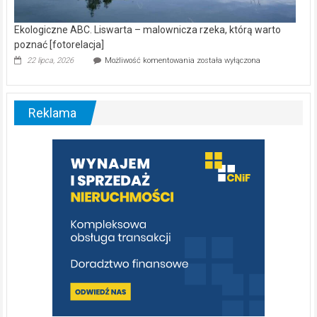
Ekologiczne ABC. Liswarta – malownicza rzeka, którą warto
poznać [fotorelacja]
Ekologiczne
22 lipca, 2026
Możliwość komentowania
została wyłączona
ABC.
Liswarta
–
malownicza
Reklama
rzeka,
którą
warto
poznać
[fotorelacja]