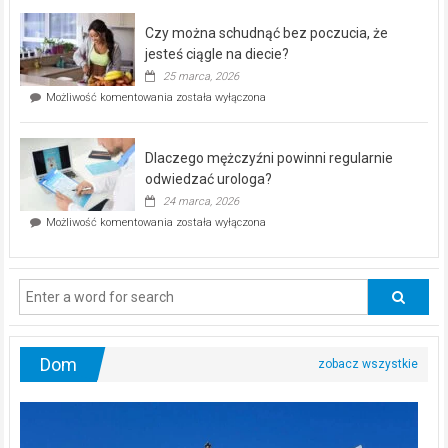
kontrolą”
–
Czy można schudnąć bez poczucia, że
bezpłatna
akcja
jesteś ciągle na diecie?
profilaktyczna
25 marca, 2026
w
Czy
Możliwość komentowania
została wyłączona
Częstochowie
można
już
schudnąć
25
bez
kwietnia!
Dlaczego mężczyźni powinni regularnie
poczucia,
że
odwiedzać urologa?
jesteś
24 marca, 2026
ciągle
Dlaczego
Możliwość komentowania
została wyłączona
na
mężczyźni
diecie?
powinni
regularnie
odwiedzać
urologa?
Dom