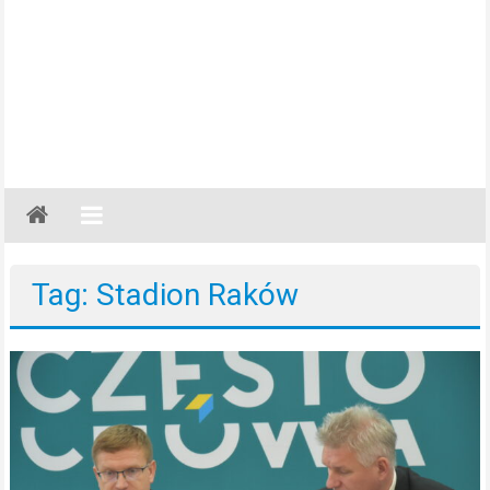
Gazeta
Regionalna
Częstochowa,
Tag: Stadion Raków
Kłobuck,
Lubliniec,
Myszków