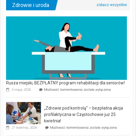
Zdrowie i uroda
Rusza miejski, BEZPŁATNY program rehabilitacji dla seniorów!
Rusza
5 maja, 2026
Możliwość komentowania
została wyłączona
miejski,
BEZPŁATNY
program
„Zdrowie pod kontrolą” – bezpłatna akcja
rehabilitacji
dla
profilaktyczna w Częstochowie już 25
seniorów!
kwietnia!
„Zdrowie
21 kwietnia, 2026
Możliwość komentowania
została wyłączona
pod