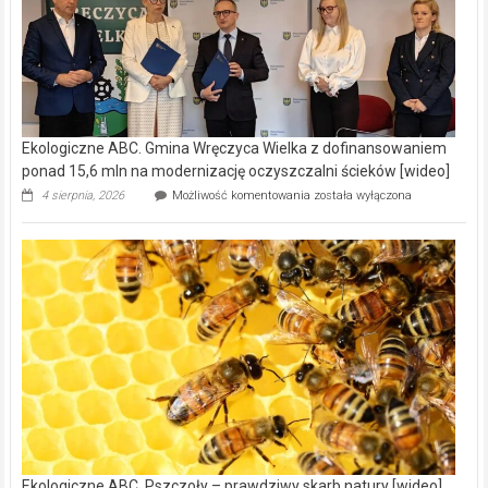
Ekologiczne ABC. Gmina Wręczyca Wielka z dofinansowaniem
ponad 15,6 mln na modernizację oczyszczalni ścieków [wideo]
Ekologiczne
4 sierpnia, 2026
Możliwość komentowania
została wyłączona
ABC.
Gmina
Wręczyca
Wielka
z
dofinansowaniem
ponad
15,6
mln
na
modernizację
oczyszczalni
ścieków
[wideo]
Ekologiczne ABC. Pszczoły – prawdziwy skarb natury [wideo]