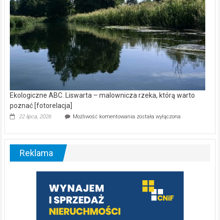
Ekologiczne ABC. Liswarta – malownicza rzeka, którą warto
poznać [fotorelacja]
Ekologiczne
22 lipca, 2026
Możliwość komentowania
została wyłączona
ABC.
Liswarta
–
malownicza
Reklama
rzeka,
którą
warto
poznać
[fotorelacja]