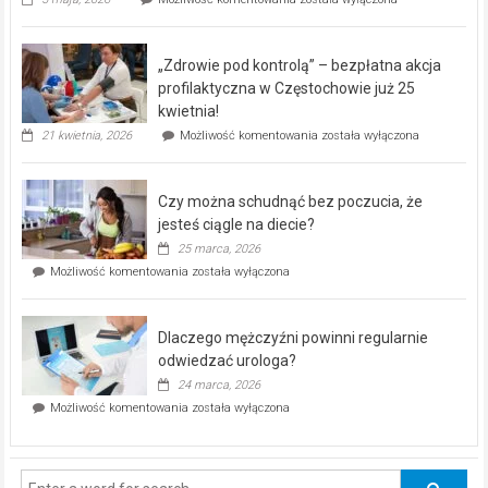
miejski,
BEZPŁATNY
program
„Zdrowie pod kontrolą” – bezpłatna akcja
rehabilitacji
dla
profilaktyczna w Częstochowie już 25
seniorów!
kwietnia!
„Zdrowie
21 kwietnia, 2026
Możliwość komentowania
została wyłączona
pod
kontrolą”
–
Czy można schudnąć bez poczucia, że
bezpłatna
akcja
jesteś ciągle na diecie?
profilaktyczna
25 marca, 2026
w
Czy
Możliwość komentowania
została wyłączona
Częstochowie
można
już
schudnąć
25
bez
kwietnia!
Dlaczego mężczyźni powinni regularnie
poczucia,
że
odwiedzać urologa?
jesteś
24 marca, 2026
ciągle
Dlaczego
Możliwość komentowania
została wyłączona
na
mężczyźni
diecie?
powinni
regularnie
odwiedzać