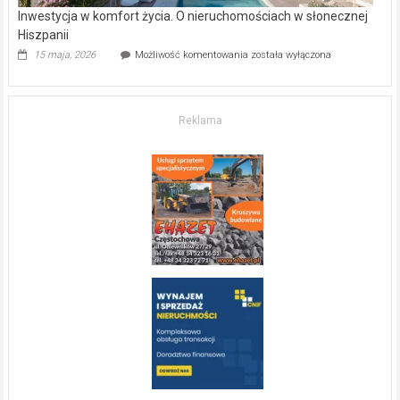
Inwestycja w komfort życia. O nieruchomościach w słonecznej
Hiszpanii
Inwestycja
15 maja, 2026
Możliwość komentowania
została wyłączona
w komfort
życia.
O nieruchomościach
w słonecznej
Reklama
Hiszpanii