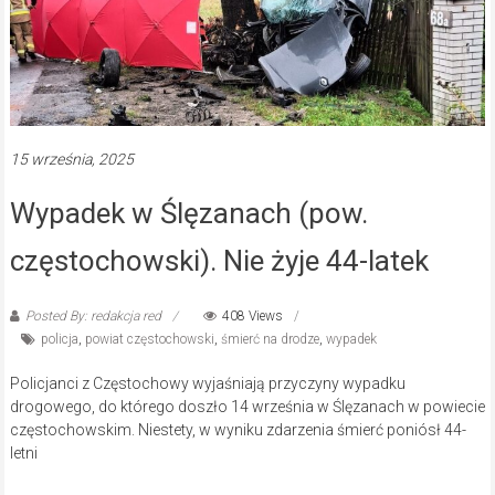
15 września, 2025
Wypadek w Ślęzanach (pow.
częstochowski). Nie żyje 44-latek
Posted By: redakcja red
408 Views
policja
,
powiat częstochowski
,
śmierć na drodze
,
wypadek
Policjanci z Częstochowy wyjaśniają przyczyny wypadku
drogowego, do którego doszło 14 września w Ślęzanach w powiecie
częstochowskim. Niestety, w wyniku zdarzenia śmierć poniósł 44-
letni