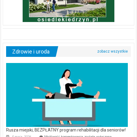
Zdrowie i uroda
Rusza miejski, BEZPŁATNY program rehabilitacji dla seniorów!
Rusza
5 maja, 2026
Możliwość komentowania
została wyłączona