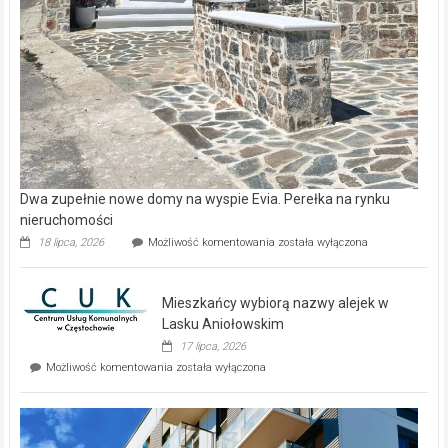
Dwa zupełnie nowe domy na wyspie Evia. Perełka na rynku
nieruchomości
Dwa
18 lipca, 2026
Możliwość komentowania
została wyłączona
zupełnie
nowe
domy
Mieszkańcy wybiorą nazwy alejek w
na
wyspie
Lasku Aniołowskim
Evia.
17 lipca, 2026
Perełka
Mieszkańcy
Możliwość komentowania
została wyłączona
na
wybiorą
rynku
nazwy
nieruchomości
alejek
w
Lasku