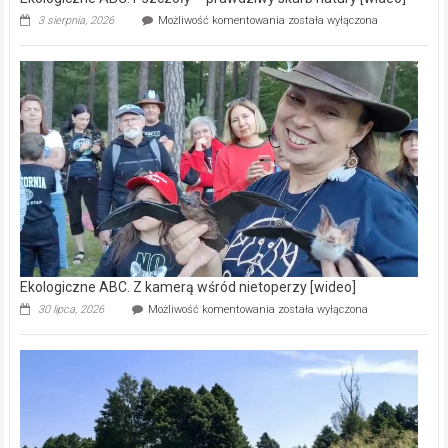
Ekologiczne
3 sierpnia, 2026
Możliwość komentowania
została wyłączona
ABC.
Pszczoły
–
prawdziwy
skarb
natury
[wideo]
Ekologiczne ABC. Z kamerą wśród nietoperzy [wideo]
Ekologiczne
30 lipca, 2026
Możliwość komentowania
została wyłączona
ABC.
Z
kamerą
wśród
nietoperzy
[wideo]