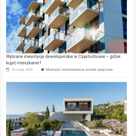
Aniołowskim
Wybrane inwestycje deweloperskie w Częstochowie – gdzie
kupić mieszkanie?
Wybrane
20 maja, 2026
Możliwość komentowania
została wyłączona
inwestycje
deweloperskie
w Częstochowie
–
gdzie
kupić
mieszkanie?