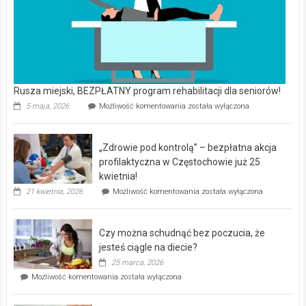
Rusza miejski, BEZPŁATNY program rehabilitacji dla seniorów!
Rusza
5 maja, 2026
Możliwość komentowania
została wyłączona
miejski,
BEZPŁATNY
program
„Zdrowie pod kontrolą” – bezpłatna akcja
rehabilitacji
dla
profilaktyczna w Częstochowie już 25
seniorów!
kwietnia!
„Zdrowie
21 kwietnia, 2026
Możliwość komentowania
została wyłączona
pod
kontrolą”
–
Czy można schudnąć bez poczucia, że
bezpłatna
akcja
jesteś ciągle na diecie?
profilaktyczna
25 marca, 2026
w
Czy
Możliwość komentowania
została wyłączona
Częstochowie
można
już
schudnąć
25