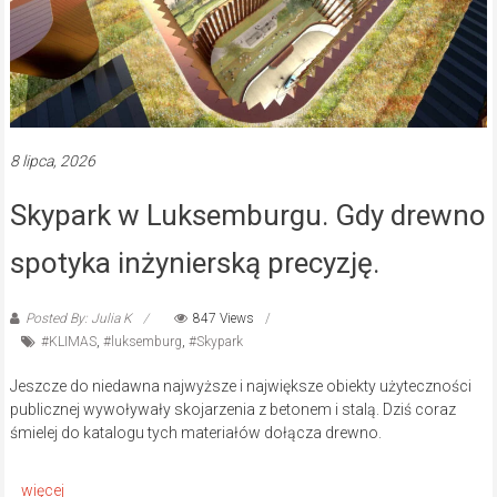
8 lipca, 2026
Skypark w Luksemburgu. Gdy drewno
spotyka inżynierską precyzję.
Posted By: Julia K
847 Views
#KLIMAS
,
#luksemburg
,
#Skypark
Jeszcze do niedawna najwyższe i największe obiekty użyteczności
publicznej wywoływały skojarzenia z betonem i stalą. Dziś coraz
śmielej do katalogu tych materiałów dołącza drewno.