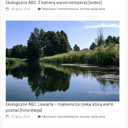
Ekologiczne ABC. Z kamerą wśród nietoperzy [wideo]
Ekologiczne
30 lipca, 2026
Możliwość komentowania
została wyłączona
ABC.
Z
kamerą
wśród
nietoperzy
[wideo]
Ekologiczne ABC. Liswarta – malownicza rzeka, którą warto
poznać [fotorelacja]
Ekologiczne
22 lipca, 2026
Możliwość komentowania
została wyłączona
ABC.
Liswarta