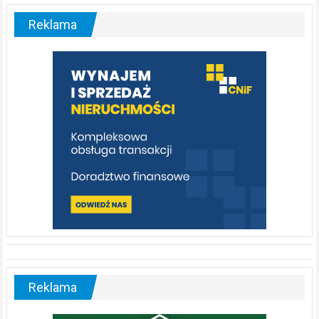
–
malownicza
Reklama
rzeka,
którą
warto
poznać
[fotorelacja]
Reklama