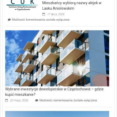
Mieszkańcy wybiorą nazwy alejek w
na
wyspie
Lasku Aniołowskim
Evia.
17 lipca, 2026
Perełka
Mieszkańcy
Możliwość komentowania
została wyłączona
na
wybiorą
rynku
nazwy
nieruchomości
alejek
w
Lasku
Aniołowskim
Wybrane inwestycje deweloperskie w Częstochowie – gdzie
kupić mieszkanie?
Wybrane
20 maja, 2026
Możliwość komentowania
została wyłączona
inwestycje
deweloperskie
w Częstochowie
–