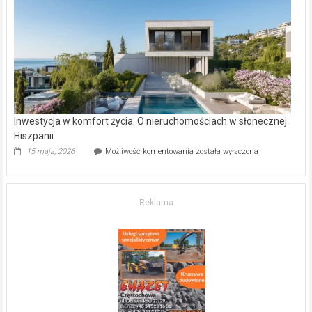
gdzie
kupić
mieszkanie?
Inwestycja w komfort życia. O nieruchomościach w słonecznej
Hiszpanii
Inwestycja
15 maja, 2026
Możliwość komentowania
została wyłączona
w komfort
życia.
O nieruchomościach
w słonecznej
Reklama
Hiszpanii