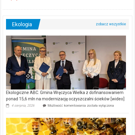
Ekologia
Ekologiczne ABC. Gmina Wręczyca Wielka z dofinansowaniem
ponad 15,6 mln na modernizację oczyszczalni ścieków [wideo]
Ekologiczne
4 sierpnia, 2026
Możliwość komentowania
została wyłączona
ABC.
Gmina
Wręczyca
Wielka
z
dofinansowaniem