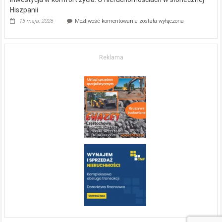
Hiszpanii
Inwestycja
15 maja, 2026
Możliwość komentowania
została wyłączona
w komfort
życia.
O nieruchomościach
w słonecznej
Reklama
Hiszpanii