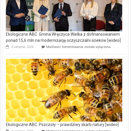
Ekologiczne ABC. Gmina Wręczyca Wielka z dofinansowaniem
ponad 15,6 mln na modernizację oczyszczalni ścieków [wideo]
Ekologiczne
4 sierpnia, 2026
Możliwość komentowania
została wyłączona
ABC.
Gmina
Wręczyca
Wielka
z
dofinansowaniem
ponad
15,6
mln
na
modernizację
oczyszczalni
ścieków
[wideo]
Ekologiczne ABC. Pszczoły – prawdziwy skarb natury [wideo]
Ekologiczne