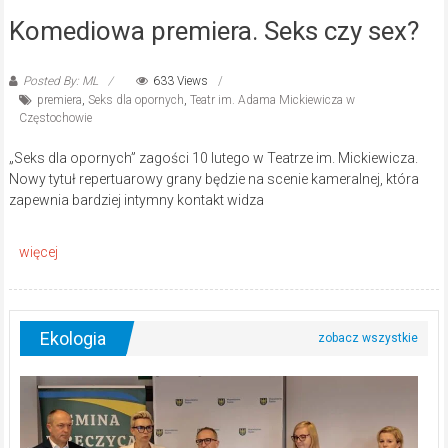
Komediowa premiera. Seks czy sex?
Posted By: ML
633 Views
premiera
,
Seks dla opornych
,
Teatr im. Adama Mickiewicza w
Częstochowie
„Seks dla opornych” zagości 10 lutego w Teatrze im. Mickiewicza.
Nowy tytuł repertuarowy grany będzie na scenie kameralnej, która
zapewnia bardziej intymny kontakt widza
Ekologia