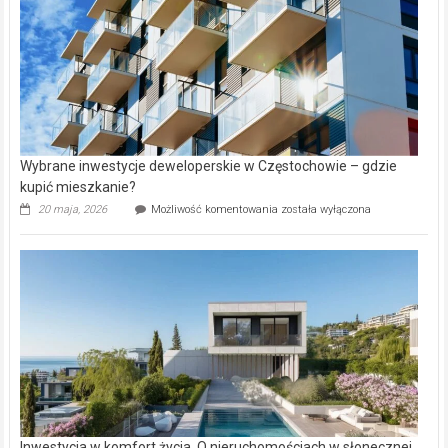
Wybrane inwestycje deweloperskie w Częstochowie – gdzie
kupić mieszkanie?
Wybrane
20 maja, 2026
Możliwość komentowania
została wyłączona
inwestycje
deweloperskie
w Częstochowie
–
gdzie
kupić
mieszkanie?
Inwestycja w komfort życia. O nieruchomościach w słonecznej