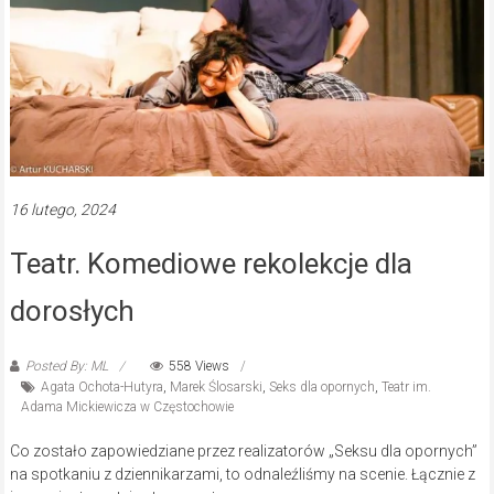
16 lutego, 2024
Teatr. Komediowe rekolekcje dla
dorosłych
Posted By: ML
558 Views
Agata Ochota-Hutyra
,
Marek Ślosarski
,
Seks dla opornych
,
Teatr im.
Adama Mickiewicza w Częstochowie
Co zostało zapowiedziane przez realizatorów „Seksu dla opornych”
na spotkaniu z dziennikarzami, to odnaleźliśmy na scenie. Łącznie z