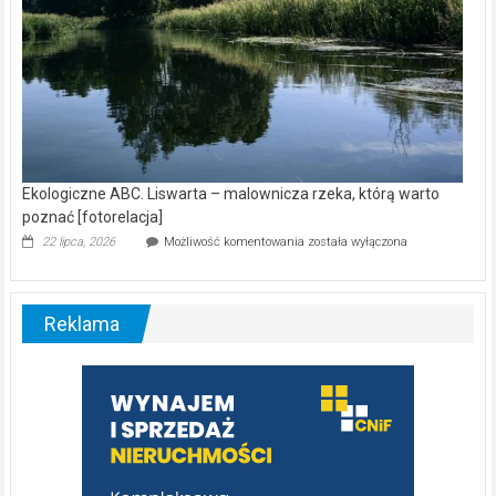
Ekologiczne ABC. Liswarta – malownicza rzeka, którą warto
poznać [fotorelacja]
Ekologiczne
22 lipca, 2026
Możliwość komentowania
została wyłączona
ABC.
Liswarta
–
malownicza
Reklama
rzeka,
którą
warto
poznać
[fotorelacja]