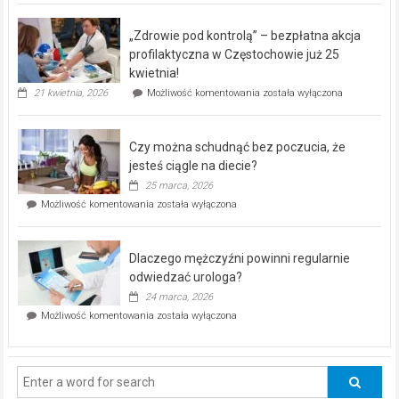
BEZPŁATNY
program
„Zdrowie pod kontrolą” – bezpłatna akcja
rehabilitacji
dla
profilaktyczna w Częstochowie już 25
seniorów!
kwietnia!
„Zdrowie
21 kwietnia, 2026
Możliwość komentowania
została wyłączona
pod
kontrolą”
–
Czy można schudnąć bez poczucia, że
bezpłatna
akcja
jesteś ciągle na diecie?
profilaktyczna
25 marca, 2026
w
Czy
Możliwość komentowania
została wyłączona
Częstochowie
można
już
schudnąć
25
bez
kwietnia!
Dlaczego mężczyźni powinni regularnie
poczucia,
że
odwiedzać urologa?
jesteś
24 marca, 2026
ciągle
Dlaczego
Możliwość komentowania
została wyłączona
na
mężczyźni
diecie?
powinni
regularnie
odwiedzać
urologa?