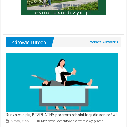
Zdrowie i uroda
Rusza miejski, BEZPŁATNY program rehabilitacji dla seniorów!
Rusza
5 maja, 2026
Możliwość komentowania
została wyłączona
miejski,