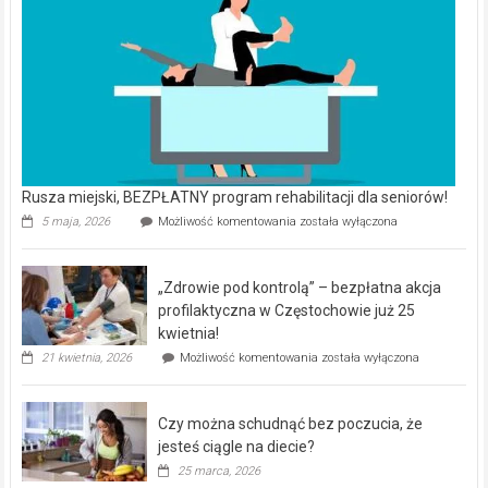
Rusza miejski, BEZPŁATNY program rehabilitacji dla seniorów!
Rusza
5 maja, 2026
Możliwość komentowania
została wyłączona
miejski,
BEZPŁATNY
program
„Zdrowie pod kontrolą” – bezpłatna akcja
rehabilitacji
dla
profilaktyczna w Częstochowie już 25
seniorów!
kwietnia!
„Zdrowie
21 kwietnia, 2026
Możliwość komentowania
została wyłączona
pod
kontrolą”
–
Czy można schudnąć bez poczucia, że
bezpłatna
akcja
jesteś ciągle na diecie?
profilaktyczna
25 marca, 2026
w