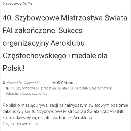
2 czerwca, 2026
40. Szybowcowe Mistrzostwa Świata
FAI zakończone. Sukces
organizacyjny Aeroklubu
Częstochowskiego i medale dla
Polski!
Posted By: Paulina Sz.
620 Views
40 Szybowcowe Mistrzostwa Świata FAI
,
Aeroklub Częstochowski
,
Sebastian Kawa
,
szybowce
Po blisko miesiącu rywalizacji na najwyższym światowym poziomie
zakończyły się 40. Szybowcowe Mistrzostwa Świata FAI z AvIONIC,
które odbywały się na lotnisku Rudniki Aeroklubu
Częstochowskiego.