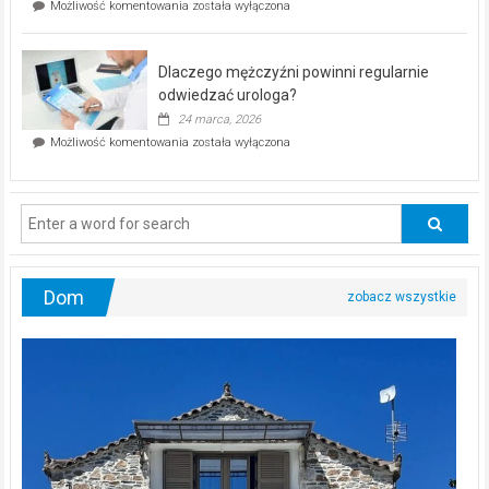
Czy
Możliwość komentowania
została wyłączona
Częstochowie
można
już
schudnąć
25
bez
kwietnia!
Dlaczego mężczyźni powinni regularnie
poczucia,
że
odwiedzać urologa?
jesteś
24 marca, 2026
ciągle
Dlaczego
Możliwość komentowania
została wyłączona
na
mężczyźni
diecie?
powinni
regularnie
odwiedzać
urologa?
Dom