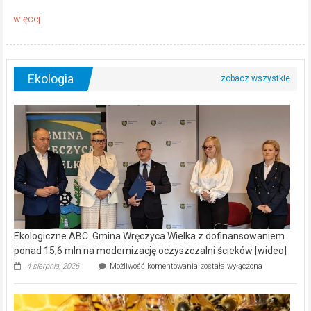
Ekologia
Ekologiczne ABC. Gmina Wręczyca Wielka z dofinansowaniem
ponad 15,6 mln na modernizację oczyszczalni ścieków [wideo]
Ekologiczne
4 sierpnia, 2026
Możliwość komentowania
została wyłączona
ABC.
Gmina
Wręczyca
Wielka