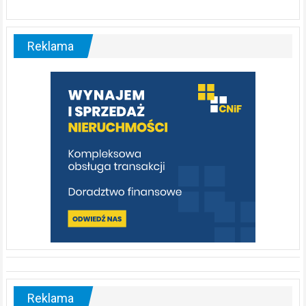
ABC.
Liswarta
–
malownicza
Reklama
rzeka,
którą
warto
poznać
[fotorelacja]
Reklama