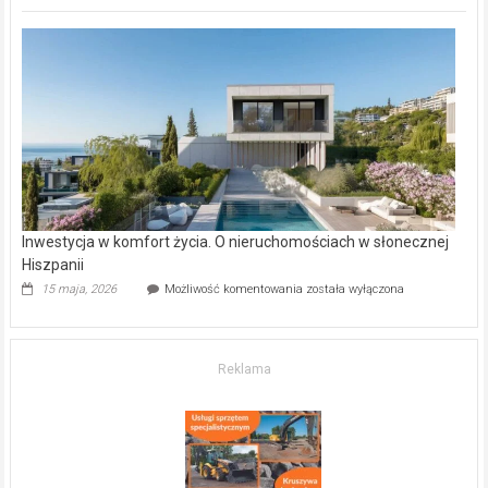
inwestycje
deweloperskie
w Częstochowie
–
gdzie
kupić
mieszkanie?
Inwestycja w komfort życia. O nieruchomościach w słonecznej
Hiszpanii
Inwestycja
15 maja, 2026
Możliwość komentowania
została wyłączona
w komfort
życia.
O nieruchomościach
w słonecznej
Reklama
Hiszpanii