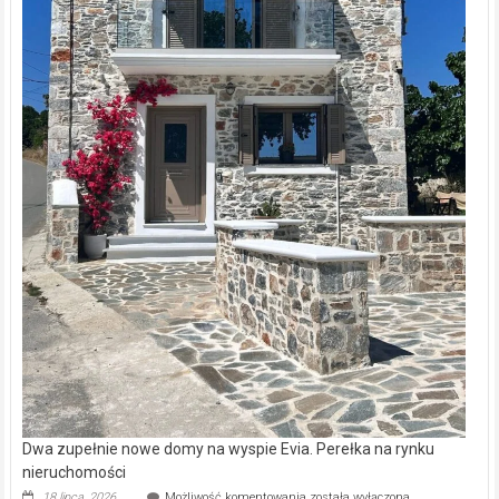
Dwa zupełnie nowe domy na wyspie Evia. Perełka na rynku
nieruchomości
Dwa
18 lipca, 2026
Możliwość komentowania
została wyłączona