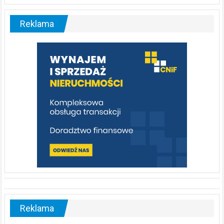
Liswarta
–
malownicza
Reklama
rzeka,
którą
warto
poznać
[fotorelacja]
Reklama