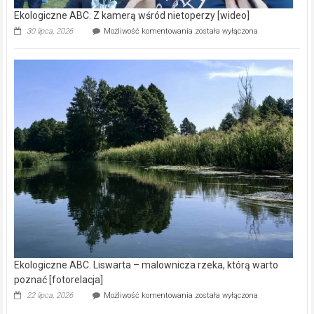
Ekologiczne ABC. Z kamerą wśród nietoperzy [wideo]
Ekologiczne
30 lipca, 2026
Możliwość komentowania
została wyłączona
ABC.
Z
kamerą
wśród
nietoperzy
[wideo]
Ekologiczne ABC. Liswarta – malownicza rzeka, którą warto
poznać [fotorelacja]
Ekologiczne
22 lipca, 2026
Możliwość komentowania
została wyłączona
ABC.