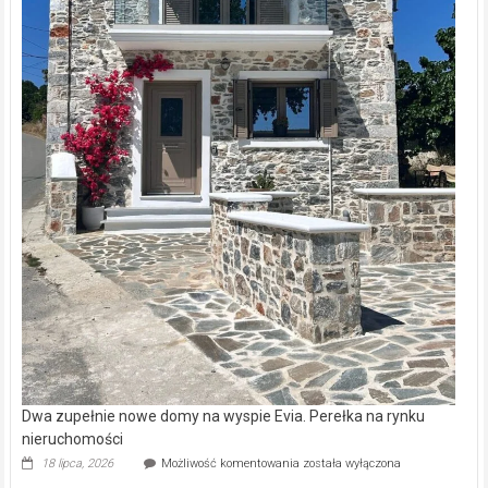
Dwa zupełnie nowe domy na wyspie Evia. Perełka na rynku
nieruchomości
Dwa
18 lipca, 2026
Możliwość komentowania
została wyłączona
zupełnie