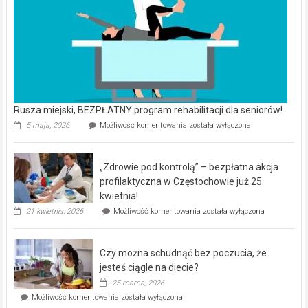
Rusza miejski, BEZPŁATNY program rehabilitacji dla seniorów!
Rusza
5 maja, 2026
Możliwość komentowania
została wyłączona
miejski,
BEZPŁATNY
program
„Zdrowie pod kontrolą” – bezpłatna akcja
rehabilitacji
dla
profilaktyczna w Częstochowie już 25
seniorów!
kwietnia!
„Zdrowie
21 kwietnia, 2026
Możliwość komentowania
została wyłączona
pod
kontrolą”
–
Czy można schudnąć bez poczucia, że
bezpłatna
akcja
jesteś ciągle na diecie?
profilaktyczna
25 marca, 2026
w
Czy
Możliwość komentowania
została wyłączona
Częstochowie
można