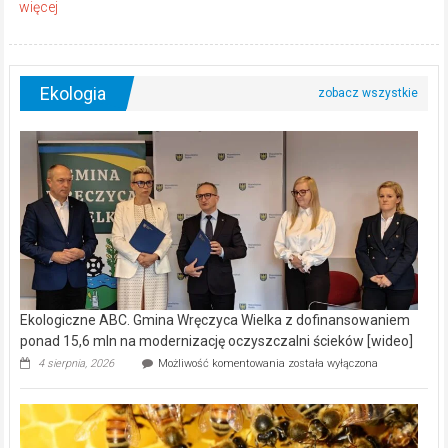
Ekologia
Ekologiczne ABC. Gmina Wręczyca Wielka z dofinansowaniem
ponad 15,6 mln na modernizację oczyszczalni ścieków [wideo]
Ekologiczne
4 sierpnia, 2026
Możliwość komentowania
została wyłączona
ABC.
Gmina
Wręczyca
Wielka
z