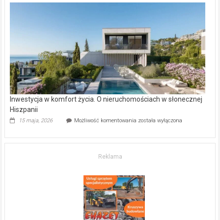
w Częstochowie
–
gdzie
kupić
mieszkanie?
Inwestycja w komfort życia. O nieruchomościach w słonecznej
Hiszpanii
Inwestycja
15 maja, 2026
Możliwość komentowania
została wyłączona
w komfort
życia.
O nieruchomościach
w słonecznej
Reklama
Hiszpanii