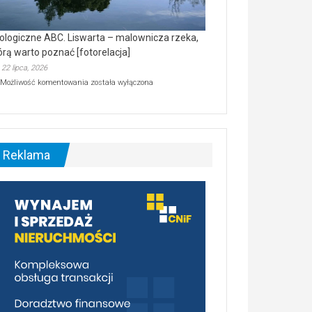
ologiczne ABC. Liswarta – malownicza rzeka,
órą warto poznać [fotorelacja]
22 lipca, 2026
Ekologiczne
Możliwość komentowania
została wyłączona
ABC.
Liswarta
–
malownicza
rzeka,
którą
Reklama
warto
poznać
[fotorelacja]