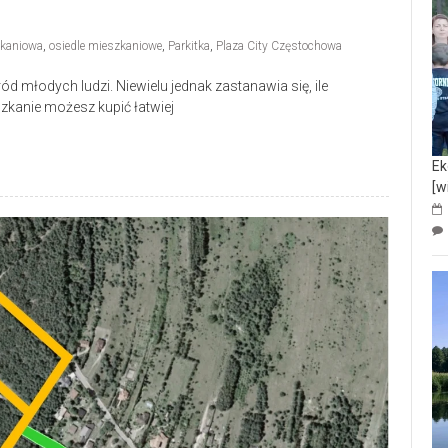
zkaniowa
,
osiedle mieszkaniowe
,
Parkitka
,
Plaza City Częstochowa
d młodych ludzi. Niewielu jednak zastanawia się, ile
zkanie możesz kupić łatwiej
Ek
[w