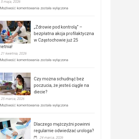
5 maja, 2026
Rusza
Możliwość komentowania
została wyłączona
miejski,
BEZPŁATNY
program
„Zdrowie pod kontrolą” –
rehabilitacji
dla
bezpłatna akcja profilaktyczna
seniorów!
w Częstochowie już 25
ietnia!
21 kwietnia, 2026
„Zdrowie
Możliwość komentowania
została wyłączona
pod
kontrolą”
–
Czy można schudnąć bez
bezpłatna
akcja
poczucia, że jesteś ciągle na
profilaktyczna
diecie?
w
25 marca, 2026
Częstochowie
już
Czy
Możliwość komentowania
została wyłączona
25
można
kwietnia!
schudnąć
bez
Dlaczego mężczyźni powinni
poczucia,
że
regularnie odwiedzać urologa?
jesteś
24 marca, 2026