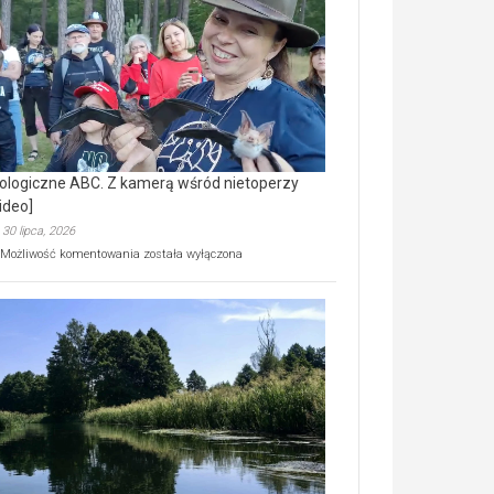
prawdziwy
skarb
natury
[wideo]
ologiczne ABC. Z kamerą wśród nietoperzy
ideo]
30 lipca, 2026
Ekologiczne
Możliwość komentowania
została wyłączona
ABC.
Z
kamerą
wśród
nietoperzy
[wideo]