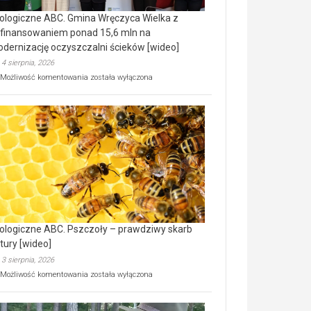
ologiczne ABC. Gmina Wręczyca Wielka z
finansowaniem ponad 15,6 mln na
dernizację oczyszczalni ścieków [wideo]
4 sierpnia, 2026
Ekologiczne
Możliwość komentowania
została wyłączona
ABC.
Gmina
Wręczyca
Wielka
z
dofinansowaniem
ponad
15,6
mln
na
modernizację
oczyszczalni
ścieków
ologiczne ABC. Pszczoły – prawdziwy skarb
[wideo]
tury [wideo]
3 sierpnia, 2026
Ekologiczne
Możliwość komentowania
została wyłączona
ABC.
Pszczoły
–