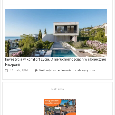
inwestycje
deweloperskie
w Częstochowie
–
gdzie
kupić
mieszkanie?
Inwestycja w komfort życia. O nieruchomościach w słonecznej
Hiszpanii
Inwestycja
15 maja, 2026
Możliwość komentowania
została wyłączona
w komfort
życia.
O nieruchomościach
w słonecznej
Reklama
Hiszpanii