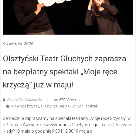
9 kwietnia, 2026
Olsztyński Teatr Głuchych zaprasza
na bezpłatny spektakl „Moje ręce
krzyczą” już w maju!
Posted By: Paulina Sz.
679 Views
Moje ręce krzyczą
,
Olsztyński Teatr Głuchych
,
spektakl
Serdecznie zapraszamy na spektakl teatralny „Moje ręce krzyczą” w
reż. Natalii Świniarskiejw wykonaniu Olsztyńskiego Teatru Głuchych.
Kiedy?18 maja o godzinie 9.00 i 12.0019 maja o