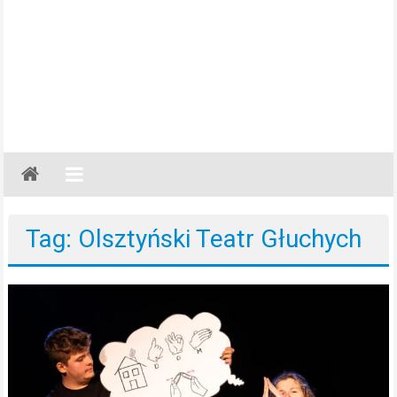
Gazeta
Regionalna
Częstochowa,
Tag: Olsztyński Teatr Głuchych
Kłobuck,
Lubliniec,
Myszków