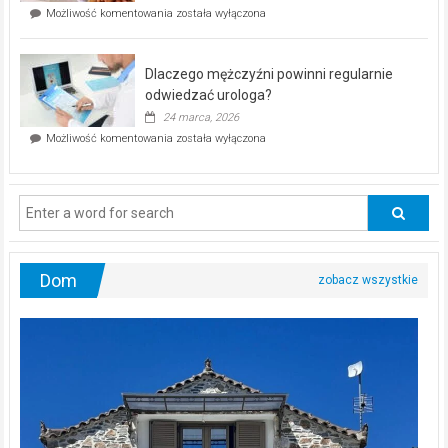
Czy
Możliwość komentowania
została wyłączona
Częstochowie
można
już
schudnąć
25
bez
kwietnia!
Dlaczego mężczyźni powinni regularnie
poczucia,
że
odwiedzać urologa?
jesteś
24 marca, 2026
ciągle
Dlaczego
Możliwość komentowania
została wyłączona
na
mężczyźni
diecie?
powinni
regularnie
odwiedzać
urologa?
Dom