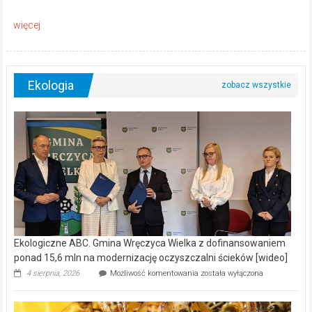
Ekologia
Ekologiczne ABC. Gmina Wręczyca Wielka z dofinansowaniem
ponad 15,6 mln na modernizację oczyszczalni ścieków [wideo]
Ekologiczne
4 sierpnia, 2026
Możliwość komentowania
została wyłączona
ABC.
Gmina
Wręczyca