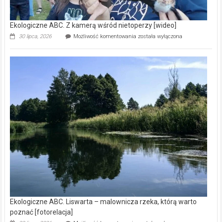
Ekologiczne ABC. Z kamerą wśród nietoperzy [wideo]
Ekologiczne
30 lipca, 2026
Możliwość komentowania
została wyłączona
ABC.
Z
kamerą
wśród
nietoperzy
[wideo]
Ekologiczne ABC. Liswarta – malownicza rzeka, którą warto
poznać [fotorelacja]