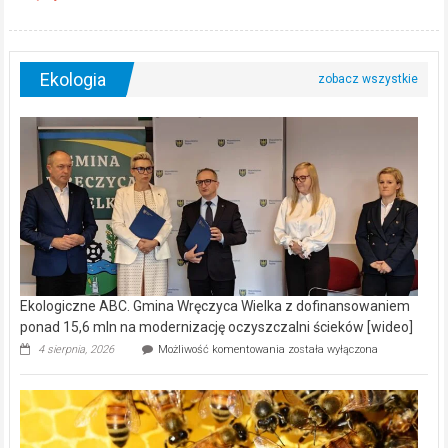
Ekologia
Ekologiczne ABC. Gmina Wręczyca Wielka z dofinansowaniem
ponad 15,6 mln na modernizację oczyszczalni ścieków [wideo]
Ekologiczne
4 sierpnia, 2026
Możliwość komentowania
została wyłączona
ABC.
Gmina
Wręczyca
Wielka
z
dofinansowaniem