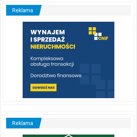
–
malownicza
Reklama
rzeka,
którą
warto
poznać
[fotorelacja]
Reklama