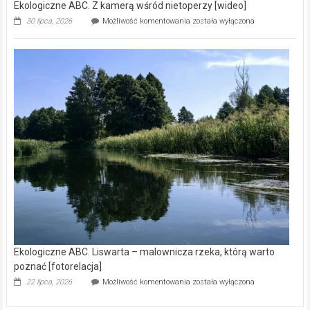
Ekologiczne ABC. Z kamerą wśród nietoperzy [wideo]
Ekologiczne
30 lipca, 2026
Możliwość komentowania
została wyłączona
ABC.
Z
kamerą
wśród
nietoperzy
[wideo]
Ekologiczne ABC. Liswarta – malownicza rzeka, którą warto
poznać [fotorelacja]
Ekologiczne
22 lipca, 2026
Możliwość komentowania
została wyłączona
ABC.
Liswarta