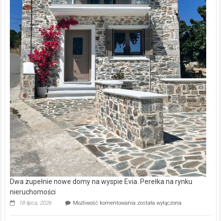
Dwa zupełnie nowe domy na wyspie Evia. Perełka na rynku
nieruchomości
Dwa
18 lipca, 2026
Możliwość komentowania
została wyłączona
zupełnie
nowe