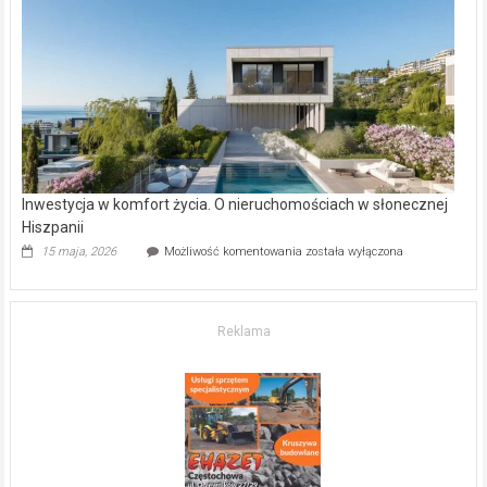
–
gdzie
kupić
mieszkanie?
Inwestycja w komfort życia. O nieruchomościach w słonecznej
Hiszpanii
Inwestycja
15 maja, 2026
Możliwość komentowania
została wyłączona
w komfort
życia.
O nieruchomościach
w słonecznej
Reklama
Hiszpanii