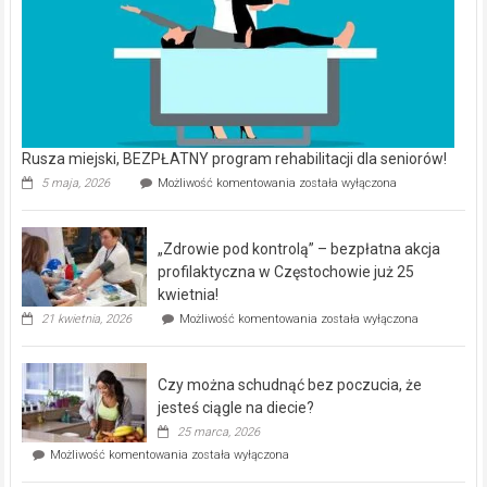
Rusza miejski, BEZPŁATNY program rehabilitacji dla seniorów!
Rusza
5 maja, 2026
Możliwość komentowania
została wyłączona
miejski,
BEZPŁATNY
program
„Zdrowie pod kontrolą” – bezpłatna akcja
rehabilitacji
dla
profilaktyczna w Częstochowie już 25
seniorów!
kwietnia!
„Zdrowie
21 kwietnia, 2026
Możliwość komentowania
została wyłączona
pod
kontrolą”
–
Czy można schudnąć bez poczucia, że
bezpłatna
akcja
jesteś ciągle na diecie?
profilaktyczna
25 marca, 2026
w
Czy
Możliwość komentowania
została wyłączona
Częstochowie
można
już