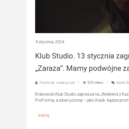
9 stycznia, 2024
Klub Studio. 13 stycznia zag
„Zaraza”. Mamy podwójne z
Posted By: redakcja red
529 Views
Kazik S
Krakowski Klub Studio zaprasza na „Weekend z Kazi
ProForma, a dzień później – jako Kazik- będzie pr