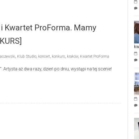
k i Kwartet ProForma. Mamy
NKURS]
kw
taszewski
,
Klub Studio
,
koncert
,
konkurs
,
kraków
,
Kwartet ProForma
Artysta aż dwa razy, dzień po dniu, wystąpi na tej scenie!