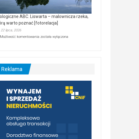
ologiczne ABC. Liswarta – malownicza rzeka,
órą warto poznać [fotorelacja]
22 lipca, 2026
Ekologiczne
Możliwość komentowania
została wyłączona
ABC.
Liswarta
–
malownicza
rzeka,
którą
Reklama
warto
poznać
[fotorelacja]