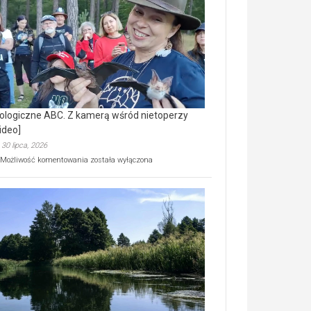
prawdziwy
skarb
natury
[wideo]
ologiczne ABC. Z kamerą wśród nietoperzy
ideo]
30 lipca, 2026
Ekologiczne
Możliwość komentowania
została wyłączona
ABC.
Z
kamerą
wśród
nietoperzy
[wideo]