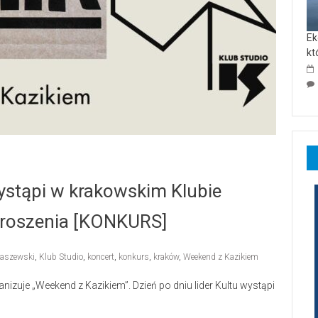
Ek
kt
ystąpi w krakowskim Klubie
proszenia [KONKURS]
taszewski
,
Klub Studio
,
koncert
,
konkurs
,
kraków
,
Weekend z Kazikiem
izuje „Weekend z Kazikiem”. Dzień po dniu lider Kultu wystąpi