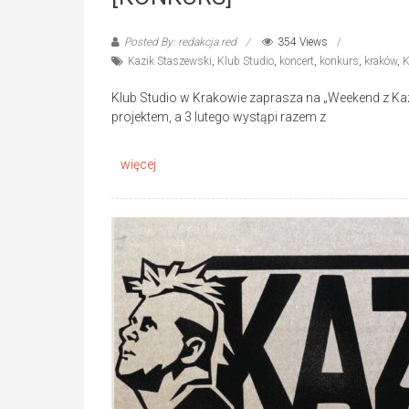
Posted By: redakcja red
354 Views
Kazik Staszewski
,
Klub Studio
,
koncert
,
konkurs
,
kraków
,
K
Klub Studio w Krakowie zaprasza na „Weekend z Ka
projektem, a 3 lutego wystąpi razem z