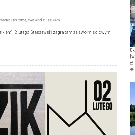
wartet ProForma
,
Weekend z Kazikiem
zikiem”. 2 lutego Staszewski zagra tam ze swoim solowym
Ek
[w