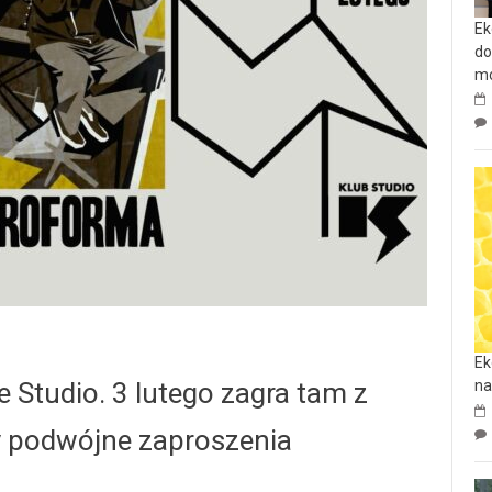
Ek
do
mo
Ek
 Studio. 3 lutego zagra tam z
na
 podwójne zaproszenia