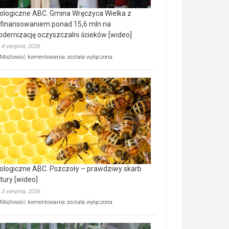
ologiczne ABC. Gmina Wręczyca Wielka z
finansowaniem ponad 15,6 mln na
dernizację oczyszczalni ścieków [wideo]
4 sierpnia, 2026
Ekologiczne
Możliwość komentowania
została wyłączona
ABC.
Gmina
Wręczyca
Wielka
z
dofinansowaniem
ponad
15,6
mln
na
modernizację
oczyszczalni
ścieków
ologiczne ABC. Pszczoły – prawdziwy skarb
[wideo]
tury [wideo]
3 sierpnia, 2026
Ekologiczne
Możliwość komentowania
została wyłączona
ABC.
Pszczoły
–