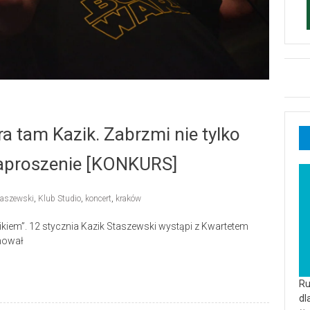
ra tam Kazik. Zabrzmi nie tylko
aproszenie [KONKURS]
taszewski
,
Klub Studio
,
koncert
,
kraków
kiem”. 12 stycznia Kazik Staszewski wystąpi z Kwartetem
omował
Ru
dl