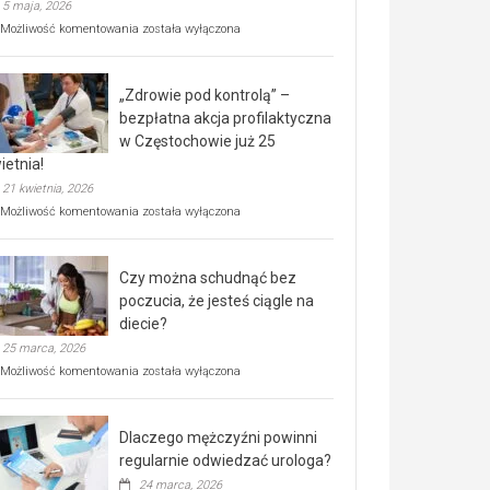
5 maja, 2026
Rusza
Możliwość komentowania
została wyłączona
miejski,
BEZPŁATNY
program
„Zdrowie pod kontrolą” –
rehabilitacji
dla
bezpłatna akcja profilaktyczna
seniorów!
w Częstochowie już 25
ietnia!
21 kwietnia, 2026
„Zdrowie
Możliwość komentowania
została wyłączona
pod
kontrolą”
–
Czy można schudnąć bez
bezpłatna
akcja
poczucia, że jesteś ciągle na
profilaktyczna
diecie?
w
25 marca, 2026
Częstochowie
już
Czy
Możliwość komentowania
została wyłączona
25
można
kwietnia!
schudnąć
bez
Dlaczego mężczyźni powinni
poczucia,
że
regularnie odwiedzać urologa?
jesteś
24 marca, 2026