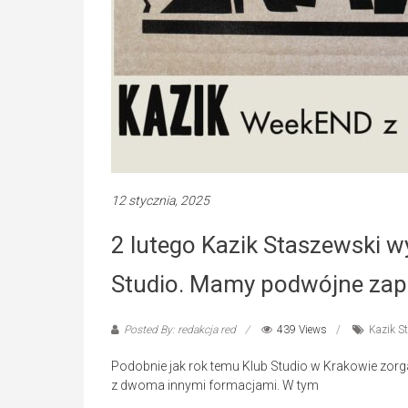
12 stycznia, 2025
2 lutego Kazik Staszewski w
Studio. Mamy podwójne za
Posted By: redakcja red
439 Views
Kazik S
Podobnie jak rok temu Klub Studio w Krakowie zorgan
z dwoma innymi formacjami. W tym