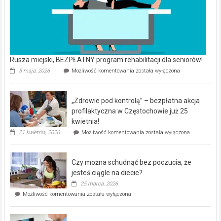
Rusza miejski, BEZPŁATNY program rehabilitacji dla seniorów!
Rusza
5 maja, 2026
Możliwość komentowania
została wyłączona
miejski,
BEZPŁATNY
program
„Zdrowie pod kontrolą” – bezpłatna akcja
rehabilitacji
dla
profilaktyczna w Częstochowie już 25
seniorów!
kwietnia!
„Zdrowie
21 kwietnia, 2026
Możliwość komentowania
została wyłączona
pod
kontrolą”
–
Czy można schudnąć bez poczucia, że
bezpłatna
akcja
jesteś ciągle na diecie?
profilaktyczna
25 marca, 2026
w
Czy
Możliwość komentowania
została wyłączona
Częstochowie
można
już
schudnąć
25
bez
kwietnia!