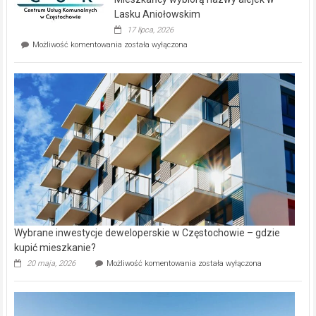
na
wyspie
Lasku Aniołowskim
Evia.
17 lipca, 2026
Perełka
Mieszkańcy
Możliwość komentowania
została wyłączona
na
wybiorą
rynku
nazwy
nieruchomości
alejek
w
Lasku
Aniołowskim
Wybrane inwestycje deweloperskie w Częstochowie – gdzie
kupić mieszkanie?
Wybrane
20 maja, 2026
Możliwość komentowania
została wyłączona
inwestycje
deweloperskie
w Częstochowie
–