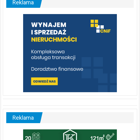
Reklama
rzeka,
którą
warto
poznać
[fotorelacja]
Reklama