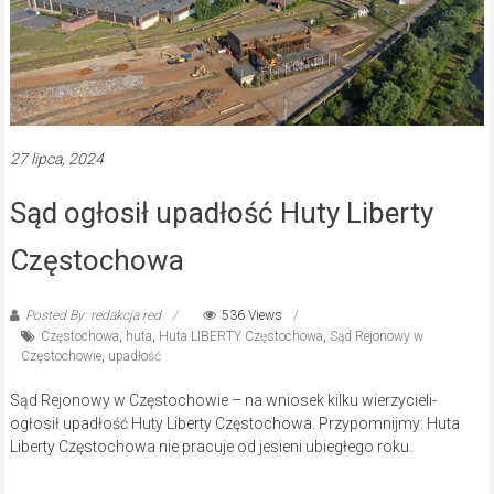
27 lipca, 2024
Sąd ogłosił upadłość Huty Liberty
Częstochowa
Posted By: redakcja red
536 Views
Częstochowa
,
huta
,
Huta LIBERTY Częstochowa
,
Sąd Rejonowy w
Częstochowie
,
upadłość
Sąd Rejonowy w Częstochowie – na wniosek kilku wierzycieli-
ogłosił upadłość Huty Liberty Częstochowa. Przypomnijmy: Huta
Liberty Częstochowa nie pracuje od jesieni ubiegłego roku.