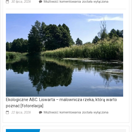
Ekologiczne
30 lipca, 2026
Możliwość komentowania
została wyłączona
ABC.
Z
kamerą
wśród
nietoperzy
[wideo]
Ekologiczne ABC. Liswarta – malownicza rzeka, którą warto
poznać [fotorelacja]
Ekologiczne
22 lipca, 2026
Możliwość komentowania
została wyłączona
ABC.
Liswarta
–
malownicza