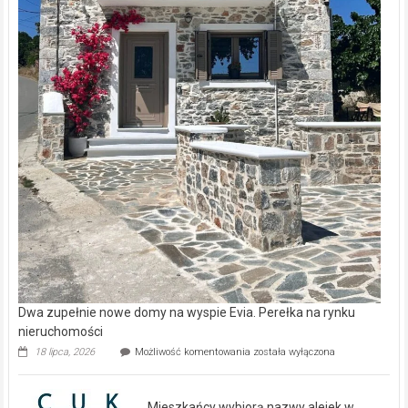
Dwa zupełnie nowe domy na wyspie Evia. Perełka na rynku
nieruchomości
Dwa
18 lipca, 2026
Możliwość komentowania
została wyłączona
zupełnie
nowe
domy
Mieszkańcy wybiorą nazwy alejek w