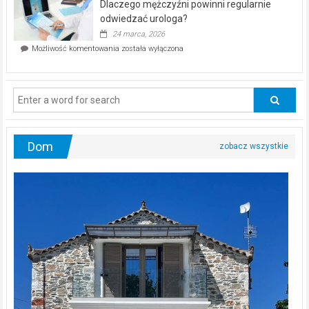
Dlaczego mężczyźni powinni regularnie
poczucia,
że
odwiedzać urologa?
jesteś
24 marca, 2026
ciągle
Dlaczego
Możliwość komentowania
została wyłączona
na
mężczyźni
diecie?
powinni
regularnie
odwiedzać
urologa?
Dom