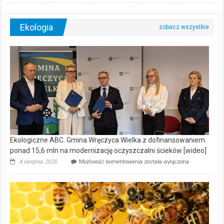
Ekologia
Ekologiczne ABC. Gmina Wręczyca Wielka z dofinansowaniem
ponad 15,6 mln na modernizację oczyszczalni ścieków [wideo]
Ekologiczne
4 sierpnia, 2026
Możliwość komentowania
została wyłączona
ABC.
Gmina
Wręczyca
Wielka
z
dofinansowaniem
ponad