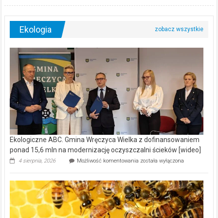
Ekologia
Ekologiczne ABC. Gmina Wręczyca Wielka z dofinansowaniem
ponad 15,6 mln na modernizację oczyszczalni ścieków [wideo]
Ekologiczne
4 sierpnia, 2026
Możliwość komentowania
została wyłączona
ABC.
Gmina
Wręczyca
Wielka
z
dofinansowaniem
ponad