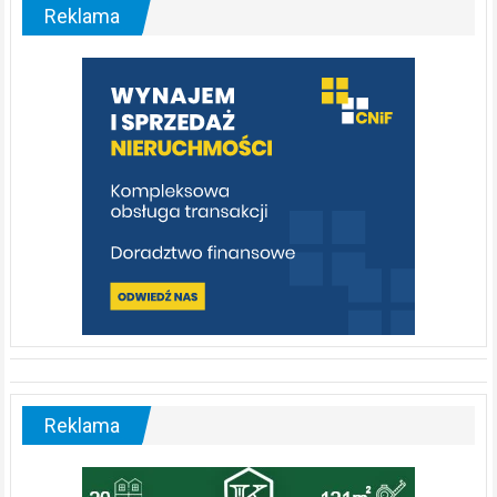
malownicza
Reklama
rzeka,
którą
warto
poznać
[fotorelacja]
Reklama