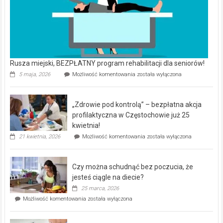
Rusza miejski, BEZPŁATNY program rehabilitacji dla seniorów!
Rusza
5 maja, 2026
Możliwość komentowania
została wyłączona
miejski,
BEZPŁATNY
program
„Zdrowie pod kontrolą” – bezpłatna akcja
rehabilitacji
dla
profilaktyczna w Częstochowie już 25
seniorów!
kwietnia!
„Zdrowie
21 kwietnia, 2026
Możliwość komentowania
została wyłączona
pod
kontrolą”
–
Czy można schudnąć bez poczucia, że
bezpłatna
akcja
jesteś ciągle na diecie?
profilaktyczna
25 marca, 2026
w
Czy
Możliwość komentowania
została wyłączona
Częstochowie
można
już
schudnąć
25
bez