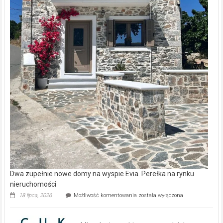
Dwa zupełnie nowe domy na wyspie Evia. Perełka na rynku
nieruchomości
Dwa
18 lipca, 2026
Możliwość komentowania
została wyłączona
zupełnie
nowe
domy