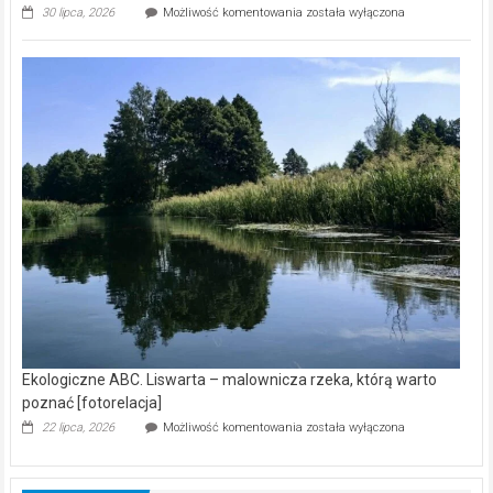
Ekologiczne
30 lipca, 2026
Możliwość komentowania
została wyłączona
ABC.
Z
kamerą
wśród
nietoperzy
[wideo]
Ekologiczne ABC. Liswarta – malownicza rzeka, którą warto
poznać [fotorelacja]
Ekologiczne
22 lipca, 2026
Możliwość komentowania
została wyłączona
ABC.
Liswarta
–