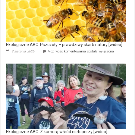
15,6
mln
na
modernizację
oczyszczalni
ścieków
[wideo]
Ekologiczne ABC. Pszczoły – prawdziwy skarb natury [wideo]
Ekologiczne
3 sierpnia, 2026
Możliwość komentowania
została wyłączona
ABC.
Pszczoły
–
prawdziwy
skarb
natury
[wideo]
Ekologiczne ABC. Z kamerą wśród nietoperzy [wideo]