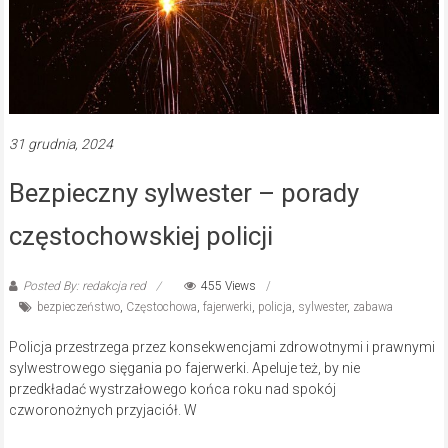
31 grudnia, 2024
Bezpieczny sylwester – porady
częstochowskiej policji
Posted By: redakcja red
455 Views
bezpieczeństwo
,
Częstochowa
,
fajerwerki
,
policja
,
sylwester
,
zabawa
Policja przestrzega przez konsekwencjami zdrowotnymi i prawnymi
sylwestrowego sięgania po fajerwerki. Apeluje też, by nie
przedkładać wystrzałowego końca roku nad spokój
czworonożnych przyjaciół. W