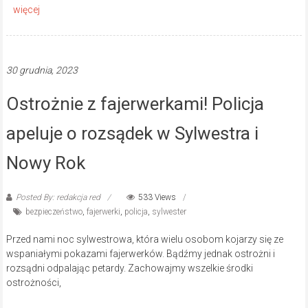
30 grudnia, 2023
Ostrożnie z fajerwerkami! Policja
apeluje o rozsądek w Sylwestra i
Nowy Rok
Posted By: redakcja red
533 Views
bezpieczeństwo
,
fajerwerki
,
policja
,
sylwester
Przed nami noc sylwestrowa, która wielu osobom kojarzy się ze
wspaniałymi pokazami fajerwerków. Bądźmy jednak ostrożni i
rozsądni odpalając petardy. Zachowajmy wszelkie środki
ostrożności,