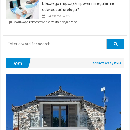
kwietnia!
Dlaczego mężczyźni powinni regularnie
poczucia,
że
odwiedzać urologa?
jesteś
24 marca, 2026
ciągle
Dlaczego
Możliwość komentowania
została wyłączona
na
mężczyźni
diecie?
powinni
regularnie
odwiedzać
urologa?
Dom