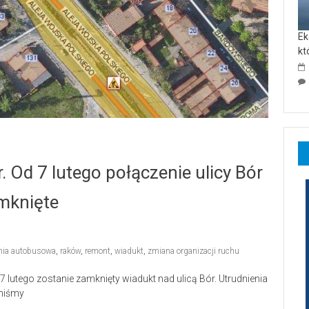
Ek
kt
 Od 7 lutego połączenie ulicy Bór
mknięte
inia autobusowa
,
raków
,
remont
,
wiadukt
,
zmiana organizacji ruchu
7 lutego zostanie zamknięty wiadukt nad ulicą Bór. Utrudnienia
nniśmy