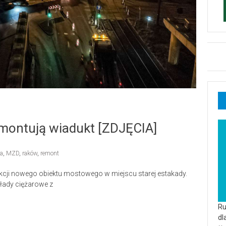
montują wiadukt [ZDJĘCIA]
a
,
MZD
,
raków
,
remont
kcji nowego obiektu mostowego w miejscu starej estakady.
kłady ciężarowe z
Ru
dl