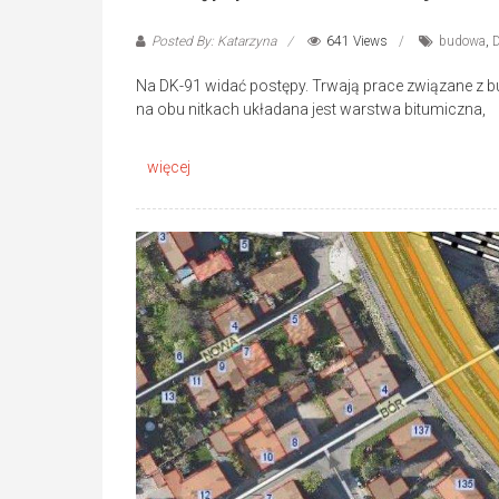
Posted By: Katarzyna
641 Views
budowa
,
Na DK-91 widać postępy. Trwają prace związane z 
na obu nitkach układana jest warstwa bitumiczna,