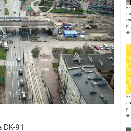
Ek
do
mo
Ek
na
a DK-91