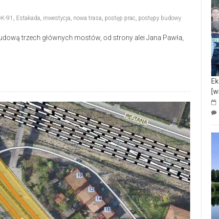
DK-91
,
Estakada
,
inwestycja
,
nowa trasa
,
postęp prac
,
postępy budowy
budową trzech głównych mostów, od strony alei Jana Pawła,
Ek
[w