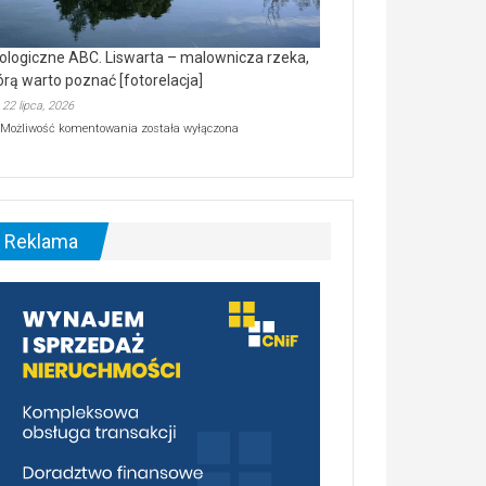
ologiczne ABC. Liswarta – malownicza rzeka,
órą warto poznać [fotorelacja]
22 lipca, 2026
Ekologiczne
Możliwość komentowania
została wyłączona
ABC.
Liswarta
–
malownicza
rzeka,
którą
Reklama
warto
poznać
[fotorelacja]