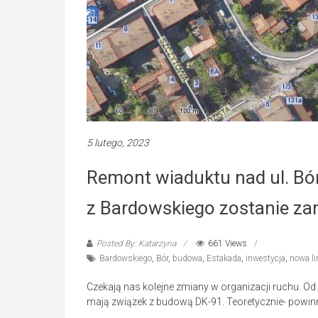
5 lutego, 2023
Remont wiaduktu nad ul. Bór.
z Bardowskiego zostanie za
Posted By: Katarzyna
661 Views
Bardowskiego
,
Bór
,
budowa
,
Estakada
,
inwestycja
,
nowa l
Czekają nas kolejne zmiany w organizacji ruchu. Od 
mają związek z budową DK-91. Teoretycznie- powi