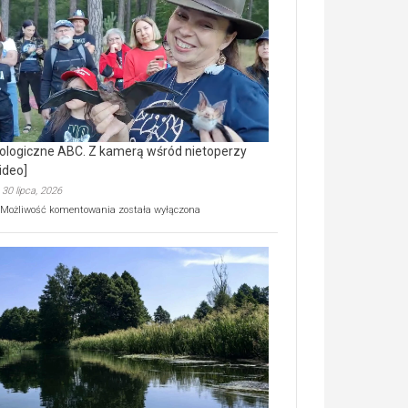
prawdziwy
skarb
natury
[wideo]
ologiczne ABC. Z kamerą wśród nietoperzy
ideo]
30 lipca, 2026
Ekologiczne
Możliwość komentowania
została wyłączona
ABC.
Z
kamerą
wśród
nietoperzy
[wideo]