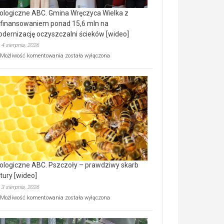
ologiczne ABC. Gmina Wręczyca Wielka z
finansowaniem ponad 15,6 mln na
dernizację oczyszczalni ścieków [wideo]
4 sierpnia, 2026
Ekologiczne
Możliwość komentowania
została wyłączona
ABC.
Gmina
Wręczyca
Wielka
z
dofinansowaniem
ponad
15,6
mln
na
modernizację
oczyszczalni
ścieków
ologiczne ABC. Pszczoły – prawdziwy skarb
[wideo]
tury [wideo]
3 sierpnia, 2026
Ekologiczne
Możliwość komentowania
została wyłączona
ABC.
Pszczoły
–