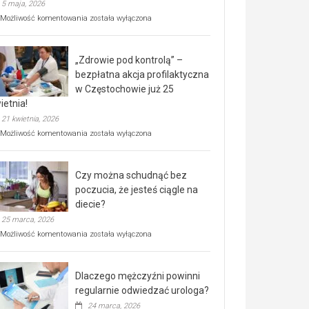
5 maja, 2026
Rusza
Możliwość komentowania
została wyłączona
miejski,
BEZPŁATNY
program
„Zdrowie pod kontrolą” –
rehabilitacji
dla
bezpłatna akcja profilaktyczna
seniorów!
w Częstochowie już 25
ietnia!
21 kwietnia, 2026
„Zdrowie
Możliwość komentowania
została wyłączona
pod
kontrolą”
–
Czy można schudnąć bez
bezpłatna
akcja
poczucia, że jesteś ciągle na
profilaktyczna
diecie?
w
25 marca, 2026
Częstochowie
już
Czy
Możliwość komentowania
została wyłączona
25
można
kwietnia!
schudnąć
bez
Dlaczego mężczyźni powinni
poczucia,
że
regularnie odwiedzać urologa?
jesteś
24 marca, 2026